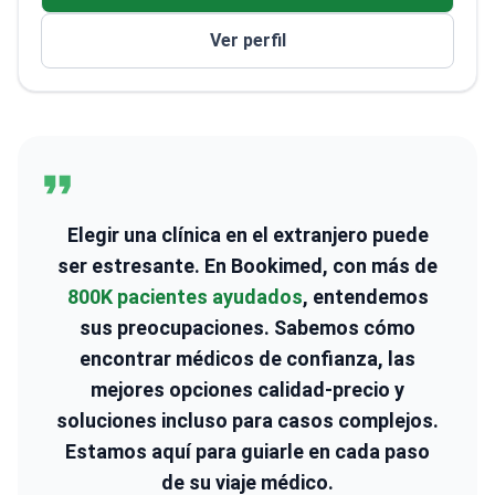
ejerce en las Clínicas Kardiolita de Vilna como
Ver perfil
gastroenterólogo.
Su trabajo incluye una revisión
sistemática y un metanálisis sobre la enfermedad
inflamatoria intestinal. Ha estudiado la fibrosis
hepática, comparando FibroScan con pruebas de
rutina. También ha publicado sobre la disfagia en
adultos mayores, la diarrea pediátrica y la alergia
alimentaria. Ha presentado trabajos sobre ascitis
quilosa y síndrome antifosfolípido catastrófico. Editó
Elegir una clínica en el extranjero puede
el número 1 de Gastroenterologija. Asistió al 35º
ser estresante. En Bookimed, con más de
GEEW en 2017. Es miembro de la Asociación Lituana
800K pacientes ayudados
, entendemos
de Gastroenterología y de la Organización Mundial de
sus preocupaciones. Sabemos cómo
Gastroenterología.
encontrar médicos de confianza, las
mejores opciones calidad-precio y
soluciones incluso para casos complejos.
Estamos aquí para guiarle en cada paso
de su viaje médico.