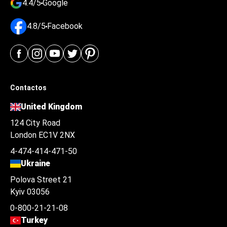
4.4/5
Google
4.8/5
Facebook
Contactos
United Kingdom
124 City Road
London EC1V 2NX
4-474-414-471-50
Ukraine
Polova Street 21
Kyiv 03056
0-800-21-21-08
Turkey