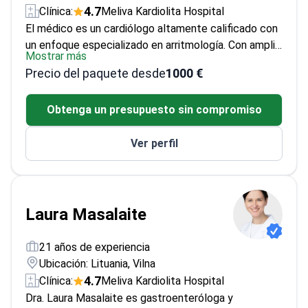
4.7
Clínica:
Meliva Kardiolita Hospital
El médico es un cardiólogo altamente calificado con
un enfoque especializado en arritmología. Con amplia
Mostrar más
experiencia en el diagnóstico y tratamiento de
Precio del paquete desde
1000 €
arritmias cardíacas complejas, el médico emplea las
técnicas y tecnologías más recientes para brindar
Obtenga un presupuesto sin compromiso
una atención excepcional a los pacientes. Acreditado
por las principales juntas médicas, el médico ha
Ver perfil
contribuido significativamente a los avances en la
salud cardíaca, participando en numerosos ensayos
clínicos y publicando investigaciones en revistas
médicas de primer nivel. El compromiso del médico
con la excelencia se refleja en un sólido historial de
Laura Masalaite
resultados exitosos para los pacientes y el
reconocimiento de sus pares en el campo de la
21 años de experiencia
cardiología.<\/p>
Ubicación: Lituania, Vilna
4.7
Clínica:
Meliva Kardiolita Hospital
Dra. Laura Masalaite es gastroenteróloga y