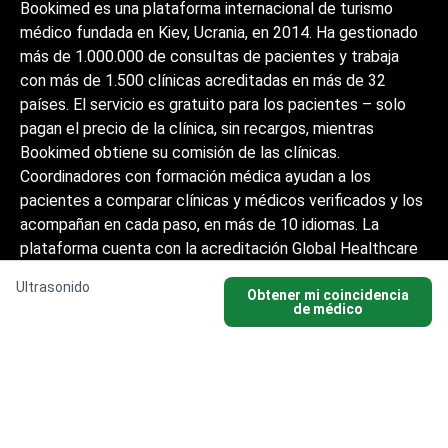
Bookimed es una plataforma internacional de turismo
médico fundada en Kiev, Ucrania, en 2014. Ha gestionado
más de 1.000.000 de consultas de pacientes y trabaja
con más de 1.500 clínicas acreditadas en más de 32
países. El servicio es gratuito para los pacientes – solo
pagan el precio de la clínica, sin recargos, mientras
Bookimed obtiene su comisión de las clínicas.
Coordinadores con formación médica ayudan a los
pacientes a comparar clínicas y médicos verificados y los
acompañan en cada paso, en más de 10 idiomas. La
plataforma cuenta con la acreditación Global Healthcare
Accreditation, y anteriormente estuvo certificada por
Ultrasonido
Temos (2024–2025). Tiene una valoración de 4,6 en
Obtener mi coincidencia
de médico
Trustpilot y 4,4 en Google Reviews.
La información proporcionada en el sitio
web no es una guía de acción y no debe ser
interpretada como consejo médico o
recomendación de tratamiento y no