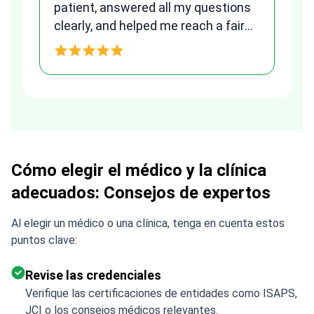
patient, answered all my questions
am
clearly, and helped me reach a fair
and transparent agreement. Her
h
assistance made a stressful
process much easier. Highly
recommended. Thank you Tetiana,
you are the best!!!
Cómo elegir el médico y la clínica
adecuados: Consejos de expertos
Al elegir un médico o una clínica, tenga en cuenta estos
puntos clave:
Revise las credenciales
Verifique las certificaciones de entidades como ISAPS,
JCI o los consejos médicos relevantes.