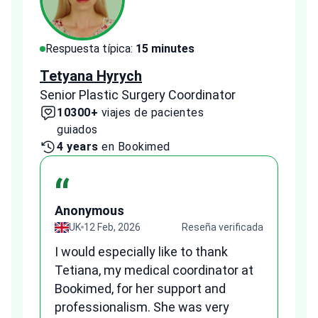
Respuesta típica:
15 minutes
Resp
Tetyana Hyrych
Zekr
Senior Plastic Surgery Coordinator
Plast
10300+
viajes de pacientes
2
guiados
1 
4 years
en Bookimed
“
A
Anonymous
ada
UK
12 Feb, 2026
Reseña verificada
Fr
I would especially like to thank
we
Tetiana, my medical coordinator at
al
Bookimed, for her support and
to
qu
professionalism. She was very