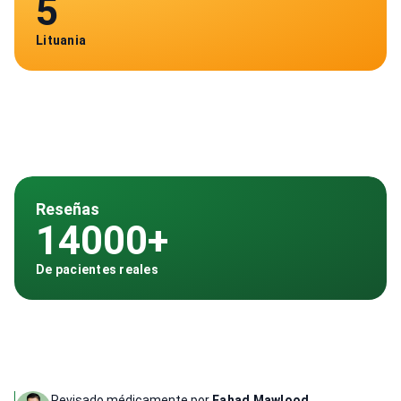
5
Lituania
Reseñas
14000+
De pacientes reales
Revisado médicamente por
Fahad Mawlood