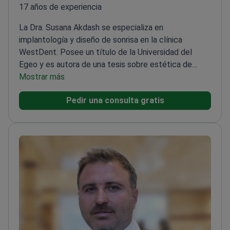
17 años de experiencia
La Dra. Susana Akdash se especializa en
implantología y diseño de sonrisa en la clínica
WestDent. Posee un título de la Universidad del
Egeo y es autora de una tesis sobre estética de
implantes.
Mostrar más
Proporciona consultas con creación de
planes de tratamiento para rehabilitaciones dentales
Pedir una consulta gratis
de arco completo
Realiza técnicas All-on-4 y All-on-6
utilizando sistemas de implantes de alta
tecnología
Realiza aumento óseo y elevación de seno
para preparar a los pacientes para implantes
dentales
Utiliza soluciones de cirugía digital para una
recuperación más rápida e implantes de carga
inmediata
Experta en diseño de sonrisa estética
utilizando carillas laminadas y coronas de circonio