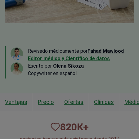
Revisado médicamente por
Fahad Mawlood
Editor médico y Científico de datos
Escrito por
Olena Sikoza
Сopywriter en español
Ventajas
Precio
Ofertas
Clínicas
Médi
820
К+