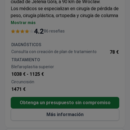
ciudad de Jelenia Góra, a 90 km de Wroclaw.
Los médicos se especializan en cirugía de pérdida de
peso, cirugía plástica, ortopedia y cirugía de columna
mínimamente invasiva.
Mostrar más
El hospital ofrece programas de paquetes
4.2
86 reseñas
especiales para pacientes internacionales.
Cada año, 700 pacientes del Reino Unido, Alemania,
DIAGNÓSTICOS
Islandia, España y Omán vienen a KCM para recibir
Consulta con creación de plan de tratamiento
78 €
tratamiento.
TRATAMIENTO
Blefaroplastia superior
1038 € -
1125 €
Circuncisión
1471 €
Obtenga un presupuesto sin compromiso
Más información