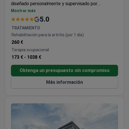
diseñado personalmente y supervisado por
especialistas en medicina de rehabilitación
,
Mostrar más
utilizando
tecnologías de vanguardia
para
5.0
garantizar la seguridad, resultados medibles y el
TRATAMIENTO
máximo confort en un entorno privado y moderno.
Rehabilitación para la artritis (por 1 día)
260 €
Terapia ocupacional
173 € -
1038 €
Obtenga un presupuesto sin compromiso
Más información