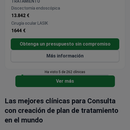
TRATAMIENTO
oncología, trasplante de órganos y médula ósea
Discectomía endoscópica
(90% de éxito en trasplante de órganos), fertilización
13.842 €
in vitro, neurocirugía, cirugía bariátrica, cirugía
Cirugía ocular LASIK
robótica y genética. Equipado con tecnología de
1644 €
última generación y centros especializados, el
Memorial Sisli recibe cada año pacientes de 167
Obtenga un presupuesto sin compromiso
países, combinando atención médica de alto nivel
con las únicas oportunidades culturales y turísticas
Más información
de Estambul.
Ha visto 5 de 262 clínicas
Ver más
Las mejores clínicas para Consulta
con creación de plan de tratamiento
en el mundo