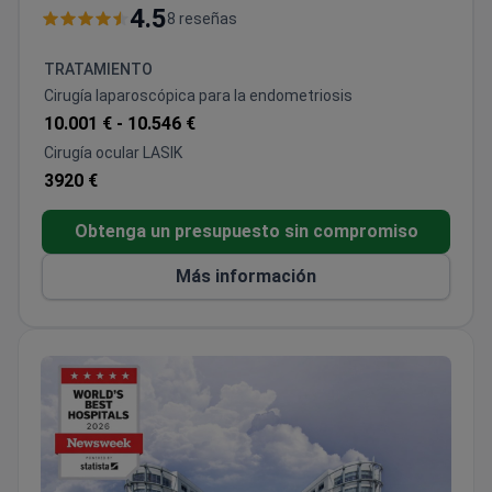
departamentos, incluyendo ortopedia, medicina
4.5
8 reseñas
interna, cardiología y pediatría. Con un equipo de
profesionales experimentados y tecnología
TRATAMIENTO
moderna, el Hospital Intrarat ofrece diagnósticos
Cirugía laparoscópica para la endometriosis
rápidos y precisos, al tiempo que da prioridad a la
10.001 € -
10.546 €
atención compasiva y holística de cada paciente.
Cirugía ocular LASIK
3920 €
Obtenga un presupuesto sin compromiso
Más información