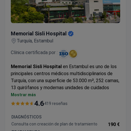
Memorial Sisli Hospital
Memorial Sisli Hospital
Turquía, Estambul
Clínica certificada por :
Memorial Sisli Hospital
en Estambul es uno de los
principales centros médicos multidisciplinarios de
Turquía, con una superficie de 53.000 m², 252 camas,
13 quirófanos y modernas unidades de cuidados
intensivos. Abierto en el año 2000, fue el primer
Mostrar más
hospital en Turquía y el 21º en el mundo en obtener
4.6
419 reseñas
la acreditación de la Joint Commission International
(JCI), que confirma los estándares de calidad de
DIAGNÓSTICOS
clase mundial.
Consulta con creación de plan de tratamiento
190 €
El hospital es reconocido por su experiencia en