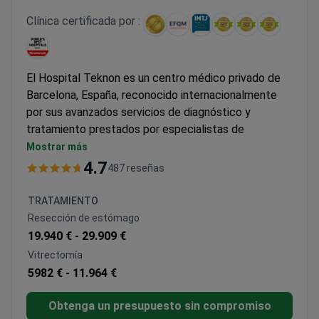
Clínica certificada por :
El Hospital Teknon es un centro médico privado de
Barcelona, España, reconocido internacionalmente
por sus avanzados servicios de diagnóstico y
tratamiento prestados por especialistas de
renombre.
Mostrar más
El hospital está especializado en epileptología,
4.7
487 reseñas
neurocirugía, oncología, cirugía cardiaca y terapia
avanzada con células madre para la recuperación de
TRATAMIENTO
traumatismos. Cuenta con múltiples acreditaciones
Resección de estómago
de la JCI y ha recibido numerosos premios a la
19.940 € -
29.909 €
excelencia en turismo médico, sobre todo en
Vitrectomía
oncología, cirugía cardiaca, neurocirugía y
5982 € -
11.964 €
tratamiento de la epilepsia.
El Hospital Teknon es la opción preferida de
Obtenga un presupuesto sin compromiso
personas de alto nivel, como famosos, atletas y