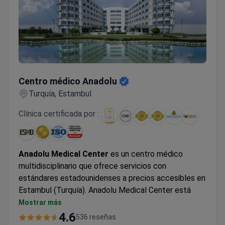
Centro médico Anadolu
Centro médico Anadolu
Turquía, Estambul
Clínica certificada por :
Anadolu Medical Center
es un centro médico
multidisciplinario que ofrece servicios con
estándares estadounidenses a precios accesibles en
Estambul (Turquía). Anadolu Medical Center está
afiliado al Hospital Johns Hopkins, uno de los mejores
Mostrar más
centros médicos de Estados Unidos.
4.6
536 reseñas