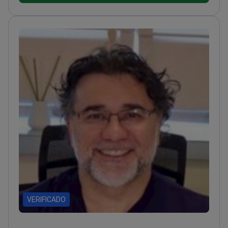
mundo
Especializado en reparación microquirúrgica de
vasos y nervios para reconectar vasos sanguíneos y
nervios
Certificado por la Sociedad Turca de Cirujanos
Plásticos por su excelencia quirúrgica
Residencia en
la Universidad Dokuz Eylul de Izmir centrada en
cirugía estética y reconstructiva
Su experiencia
incluye cirugía craneofacial y de mano para
necesidades funcionales y estéticas
VERIFICADO