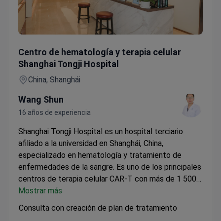
Consulta con creación de plan de tratamiento
Centro de hematología y terapia celular
Shanghai Tongji Hospital
China, Shanghái
Wang Shun
16 años de experiencia
Shanghai Tongji Hospital es un hospital terciario
afiliado a la universidad en Shanghái, China,
especializado en hematología y tratamiento de
enfermedades de la sangre. Es uno de los principales
centros de terapia celular CAR-T con más de 1 500
infusiones realizadas y altas tasas de remisión en
Mostrar más
pacientes con linfoma. Ofrece diagnóstico avanzado
Consulta con creación de plan de tratamiento
y un enfoque multidisciplinario para leucemias,