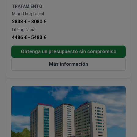
Árabe visitan la clínica con mayor frecuencia.
TRATAMIENTO
Mini lifting facial
2838 € -
3080 €
Lifting facial
4486 € -
5483 €
Obtenga un presupuesto sin compromiso
Más información