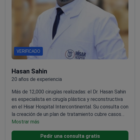
VERIFICADO
Hasan Sahin
20 años de experiencia
Más de 12,000 cirugías realizadas: el Dr. Hasan Sahin
es especialista en cirugía plástica y reconstructiva
en el Hisar Hospital Intercontinental. Su consulta con
la creación de un plan de tratamiento cubre casos
complejos de revisión y procedimientos
Mostrar más
restaurativos.
Realizó más de 12,000 cirugías para
Pedir una consulta gratis
más de 5,000 pacientes en todo el