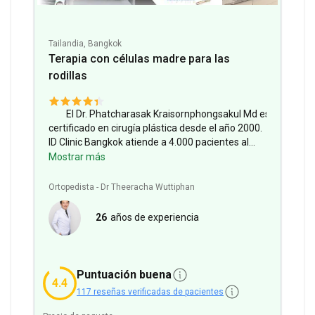
Tailandia, Bangkok
Terapia con células madre para las
rodillas
El Dr. Phatcharasak Kraisornphongsakul Md está
certificado en cirugía plástica desde el año 2000.
ID Clinic Bangkok atiende a 4.000 pacientes al
año, con visitantes de Europa, EE.UU. y más.
Mostrar más
Servicios incluidos:
Hotel, radiografía de tórax,
hemograma completo (CBC), consulta con un
Ortopedista - Dr Theeracha Wuttiphan
ortopedista, hospitalización + posterior estancia
en hotel, traslado al hospital.
Información sobre
26
años de experiencia
la estancia:
1 día de estancia en el hospital, 4 días
de estancia en el hotel, incluidos en el precio.
Método de tratamiento:
Terapia con células
madre MSC para la rodilla.
Puntuación buena
4.4
117 reseñas verificadas de pacientes