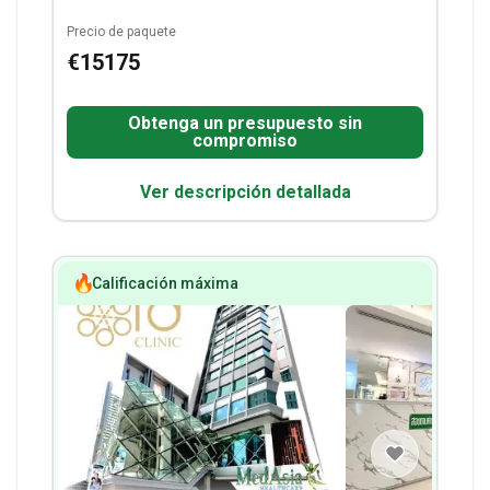
estancia en el hotel, incluidos en el precio.
Precio de paquete
Técnica:
Artroscopia de rodilla con terapia de
€15175
células madre y terapias manuales
postoperatorias.
Obtenga un presupuesto sin
compromiso
Ver descripción detallada
Calificación máxima