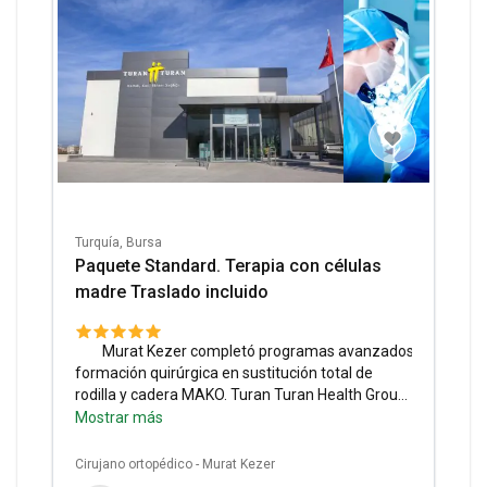
Turquía, Bursa
Paquete Standard. Terapia con células
madre Traslado incluido
Murat Kezer completó programas avanzados de
formación quirúrgica en sustitución total de
rodilla y cadera MAKO.
Turan Turan Health Group
es un centro ortopédico robótico de Bursa
Mostrar más
(Turquía) especializado en tratamientos
innovadores de las articulaciones.
Servicios
Cirujano ortopédico - Murat Kezer
incluidos:
Servicios de enfermería 24 horas,