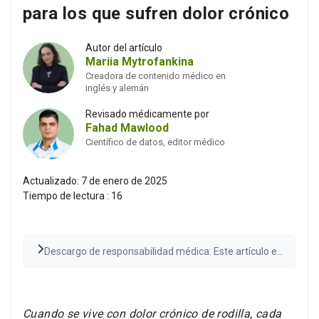
para los que sufren dolor crónico
Autor del artículo
Mariia Mytrofankina
Creadora de contenido médico en
inglés y alemán
Revisado médicamente por
Fahad Mawlood
Científico de datos, editor médico
Actualizado:
7 de enero de 2025
Tiempo de lectura :
16
Descargo de responsabilidad médica: Este artículo es
solo con fines informativos y no constituye
asesoramiento médico. Consulte siempre con un
proveedor de atención médica calificado antes de
tomar decisiones médicas. Los resultados pueden
Cuando se vive con dolor crónico de rodilla, cada