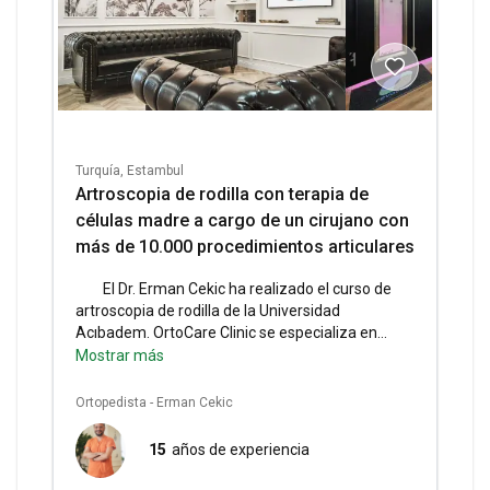
Turquía, Estambul
Artroscopia de rodilla con terapia de
células madre a cargo de un cirujano con
más de 10.000 procedimientos articulares
El Dr. Erman Cekic ha realizado el curso de
artroscopia de rodilla de la Universidad
Acıbadem.
OrtoCare Clinic se especializa en
ortopedia, fisioterapia, pilates médico y
Mostrar más
tratamientos de articulaciones/dolor.
Servicios
incluidos:
Consulta con un ortopedista, consulta
Ortopedista - Erman Cekic
con un nutricionista, examen de seguimiento,
anestesia general, pruebas preoperatorias, hotel
15
años de experiencia
de 5*, traslado VIP.
Información sobre la estancia
:
2 días de estancia en el hospital, 5 días de