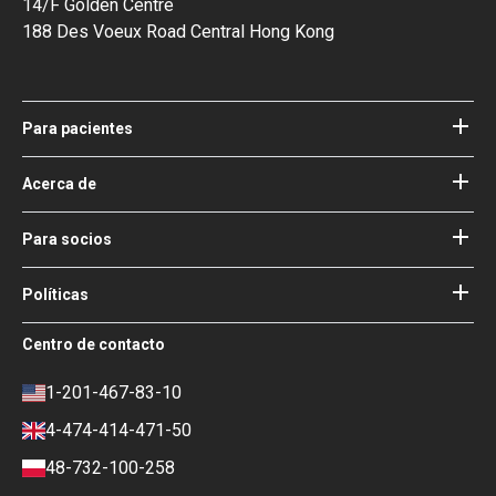
14/F Golden Centre
188 Des Voeux Road Central Hong Kong
Para pacientes
Hospitales
Médicos
Acerca de
Acerca de Bookimed
Blog
Cómo funciona
Para socios
Guías
Agregue su hospital
Nuestros médicos
Sus garantías
Acceso para socios
Políticas
Consejo de Asesoría Médica de
Bookimed
Términos de uso
Centro de contacto
Impacto social y Medios de
Política de privacidad
comunicación
Política de reseñas
1-201-467-83-10
Carrera
Política financiera
4-474-414-471-50
Contactos
Condiciones de pago y depósito
48-732-100-258
Política de clasificación