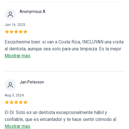
Anonymous A
Jan 16, 2025
Escúchenme bien: si van a Costa Rica, INCLUYAN una visita
al dentista, aunque sea solo para una limpieza. Es la mejor
decisión que he tomado para nuestra salud dental y en
Mostrar más
nuestras aventuras de viaje. Estuve en contacto con Lori de
DaVinci’s Dental Care (ella es INCREÍBLE) y nos consiguió
una cita aquí, en una de las oficinas del Dr. Bernal Soto en
Jan Peterson
San José. Nuestro plan de tratamiento fue una limpieza
profunda (codificada como raspado periodontal y alisado
Aug 3, 2024
radicular en los Estados Unidos). Nuestra dentista, la Dra.
Camilla, y la higienista dental Diana fueron excepcionales.
El lugar estaba limpio y equipado con la última tecnología.
El Dr. Soto es un dentista excepcionalmente hábil y
Fueron increíblemente complacientes con nuestro horario
confiable, que es encantador y te hace sentir cómodo al
de viaje, explicaron minuciosamente nuestras necesidades
instante. Es franco con la información sobre sus
Mostrar más