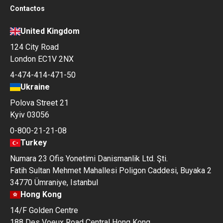
Contactos
United Kingdom
124 City Road
London EC1V 2NX
4-474-414-471-50
Ukraine
Polova Street 21
Kyiv 03056
0-800-21-21-08
Turkey
Numara 23 Ofis Yonetimi Danismanlik Ltd. Şti.
Fatih Sultan Mehmet Mahallesi Poligon Caddesi, Buyaka 2
34770 Ümraniye, Istanbul
Hong Kong
14/F Golden Centre
188 Des Voeux Road Central Hong Kong