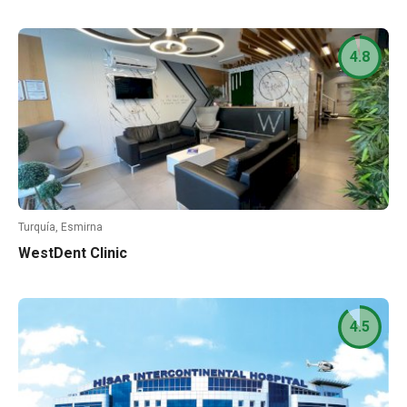
4.8
Turquía, Esmirna
WestDent Clinic
4.5