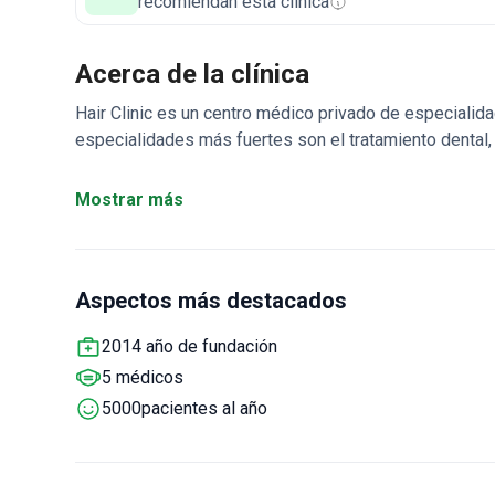
recomiendan esta clínica
Acerca de la clínica
Hair Clinic es un centro médico privado de especialid
especialidades más fuertes son el tratamiento dental, el 
peso. El equipo ofrece el único trasplante de cabello 
Hair Clinic realizó 20.000 tratamientos exitosos dentr
Mostrar más
están las tasas de éxito de tratamientos:
carilla
dental — 99,0 %;
instalación de corona dental — 99,0 %
injerto capilar — 99,0 %;
cirugía bariátrica (resección d
Aspectos más destacados
tanto a adultos como a niños. 5.000 pacientes eligen H
pacientes de los EE. UU., Canadá, países de Europa visi
2014 año de fundación
5 médicos
5000pacientes al año