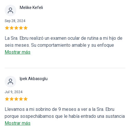
Melike Kefeli
Sep 28, 2024
La Sra. Ebru realizó un examen ocular de rutina a mi hijo de
seis meses. Su comportamiento amable y su enfoque
compasivo hacia los niños fueron tan reconfortantes que
Mostrar más
mi hijo fue examinado en manos profesionales, sentado en
mi regazo sin ninguna molestia. También proporciona
información detallada sobre lo que examina. Volveremos
Ipek Akbasoglu
con ella para su próximo chequeo de rutina. Estamos muy
contentos de tenerla.
Jul 9, 2024
Llevamos a mi sobrino de 9 meses a ver a la Sra. Ebru
porque sospechábamos que le había entrado una sustancia
química en el ojo. Mi sobrino, que normalmente es muy
Mostrar más