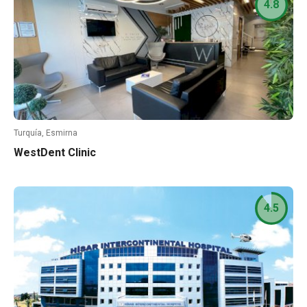
4.8
Turquía, Esmirna
WestDent Clinic
4.5