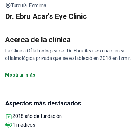
Turquía,
Esmirna
Dr. Ebru Acar's Eye Clinic
Acerca de la clínica
La Clínica Oftalmológica del Dr. Ebru Acar es una clínica
oftalmológica privada que se estableció en 2018 en Izmir,
Turquía. Fue encontrado por Op. Dr. Ebru Acar, oftalmólogo
con más de 20 años de experiencia. La especialidad clave
Mostrar más
de la clínica son las cirugías oculares con láser y también
ofrece procedimientos de estética ocular. Tanto adultos
como niños vienen aquí para recibir tratamiento.
La
Aspectos más destacados
instalación ha sido elegida por pacientes de Alemania,
Reino Unido, Estados Unidos, Australia, Canadá, Emiratos
2018 año de fundación
Árabes Unidos, Francia, Bélgica. Según los datos de la
1 médicos
clínica, con 100% de satisfacción del paciente.