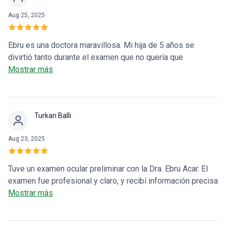
Aug 25, 2025
Ebru es una doctora maravillosa. Mi hija de 5 años se
divirtió tanto durante el examen que no quería que
terminara. También tiene una asistente muy amable que se
Mostrar más
comunica muy bien con los niños.
Turkan Balli
Aug 23, 2025
Tuve un examen ocular preliminar con la Dra. Ebru Acar. El
examen fue profesional y claro, y recibí información precisa
sobre mi condición y las posibilidades futuras.
Mostrar más