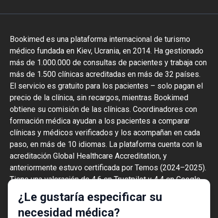
Bookimed es una plataforma internacional de turismo
médico fundada en Kiev, Ucrania, en 2014. Ha gestionado
más de 1.000.000 de consultas de pacientes y trabaja con
más de 1.500 clínicas acreditadas en más de 32 países.
El servicio es gratuito para los pacientes – solo pagan el
precio de la clínica, sin recargos, mientras Bookimed
obtiene su comisión de las clínicas. Coordinadores con
formación médica ayudan a los pacientes a comparar
clínicas y médicos verificados y los acompañan en cada
paso, en más de 10 idiomas. La plataforma cuenta con la
acreditación Global Healthcare Accreditation, y
anteriormente estuvo certificada por Temos (2024–2025).
Tiene una valoración de 4,6 en Trustpilot y 4,4 en Google
Reviews.
¿Le gustaría especificar su
La información proporcionada en el sitio
necesidad médica?
web no es una guía de acción y no debe ser