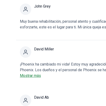
John Grey
Muy buena rehabilitación, personal atento y cualific
esforzarte, este es el lugar para ti. Mi única queja e
David Miller
¡Phoenix ha cambiado mi vida! Estoy muy agradecido
Phoenix. Los dueños y el personal de Phoenix se ha
al centro a diario con un objetivo común: ¡salvar ta
Mostrar más
muy acogedor y hogareño, se mantiene constantement
amigos o familiares me preguntan dónde deberían b
única respuesta!
David Ab