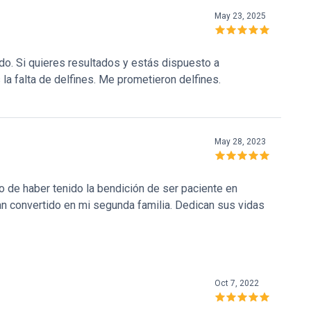
May 23, 2025
ado. Si quieres resultados y estás dispuesto a
s la falta de delfines. Me prometieron delfines.
May 28, 2023
 de haber tenido la bendición de ser paciente en
n convertido en mi segunda familia. Dedican sus vidas
ntas vidas como sea posible! El centro tiene un ambiente
e y se cuida como si fuera un hogar. Si alguna vez
uscar ayuda sus seres queridos, ¡Phoenix sería mi
Oct 7, 2022