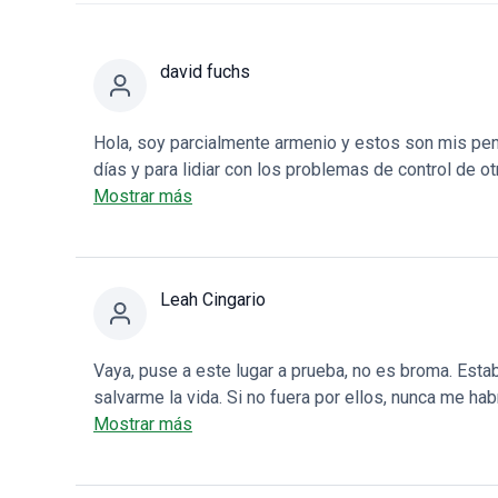
david fuchs
Hola, soy parcialmente armenio y estos son mis pe
días y para lidiar con los problemas de control de 
es regular. El personal es amable y realmente entie
Mostrar más
únicas que realmente intentan ayudar. Siento que e
droga. Tengo un problema con intentar escapar de m
siempre tratando de escapar de algo, usando algo, y 
Leah Cingario
valga la pena lo es. En lugar de culpar a la vida qu
que han estado profundamente dentro de mí durant
de 10 años hasta que no pude soportarlo más. Esto
Vaya, puse a este lugar a prueba, no es broma. Estab
mí mismo en lugar de vivir en el infierno en el que 
salvarme la vida. Si no fuera por ellos, nunca me ha
estar en él en absoluto.
abril y, para alguien que se despertaba por las dro
Mostrar más
enorme! Gracias a todos y perdón por haber estado