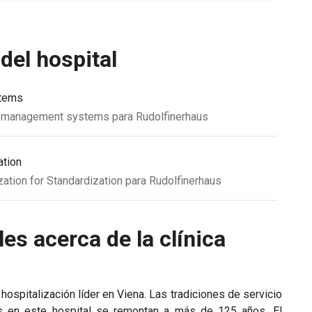
 del hospital
stems
ity management systems para Rudolfinerhaus
ation
ization for Standardization para Rudolfinerhaus
es acerca de la clínica
hospitalización líder en Viena. Las tradiciones de servicio
tes en este hospital se remontan a más de 125 años. El