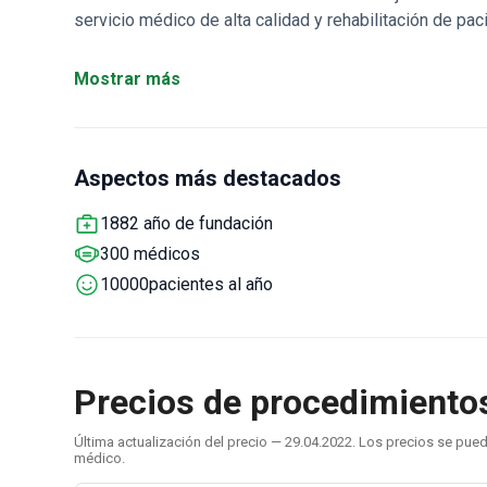
servicio médico de alta calidad y rehabilitación de p
La clínica está equipada con los últimos equipos y está
objetivos principales de Rudolfinerhaus: alta competen
Mostrar más
Aspectos más destacados
1882 año de fundación
300 médicos
10000pacientes al año
Precios de procedimientos 
Última actualización del precio — 29.04.2022. Los precios se pu
médico.