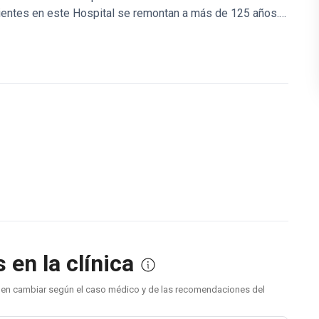
acientes en este Hospital se remontan a más de 125 años.
 situada en el prestigioso distrito 19 de Viena. Hay tres
cia, seguridad total y valores de humanidad.
en la clínica
eden cambiar según el caso médico y de las recomendaciones del