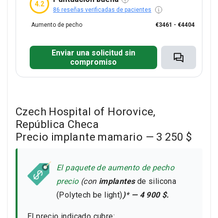
4.2
86 reseñas verificadas de pacientes
han pasado 8 días desde la operación...Envié las
fotos del pecho sin respuesta ....
Aumento de pecho
€3461 - €4404
Enviar una solicitud sin
compromiso
Czech Hospital of Horovice,
República Checa
Precio implante mamario — 3 250 $
El paquete de aumento de pecho
precio
(con
implantes
de silicona
(Polytech be light)
)
*
— 4 900 $.
El precio indicado cubre: