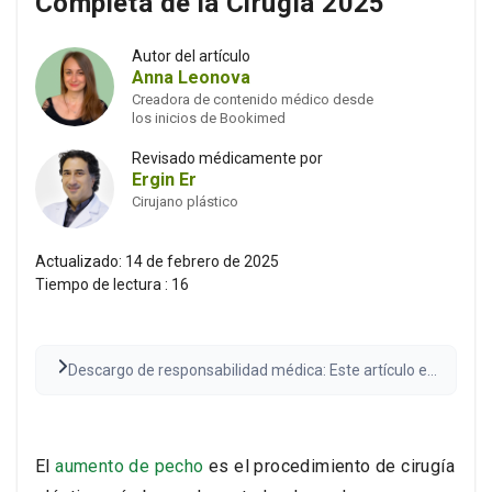
Completa de la Cirugía 2025
Autor del artículo
Anna Leonova
Creadora de contenido médico desde
los inicios de Bookimed
Revisado médicamente por
Ergin Er
Cirujano plástico
Actualizado:
14 de febrero de 2025
Tiempo de lectura :
16
Descargo de responsabilidad médica: Este artículo es
solo con fines informativos y no constituye
asesoramiento médico. Consulte siempre con un
proveedor de atención médica calificado antes de
tomar decisiones médicas. Los resultados pueden
El
aumento de pecho
es el procedimiento de cirugía
variar.
Lea el descargo de responsabilidad completo