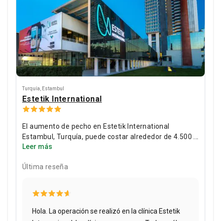
Turquía
,
Estambul
Estetik International
El aumento de pecho en Estetik International
Estambul, Turquía, puede costar alrededor de 4.500 €
Leer más
con implantes de silicona de primera calidad. La
clínica cuenta con la certificación ISO 9001 y está
Última reseña
dirigida por el Dr. Kunter Erten, miembro de la ISAPS
con 10 años de experiencia de experiencia y más de
1.200 procedimientos realizados.
Sobre el
procedimiento
El aumento de pecho utiliza implantes
de silicona Motiva o Mentor aprobados por la FDA. El
Hola. La operación se realizó en la clínica Estetik
cirujano los coloca debajo del músculo o en posición