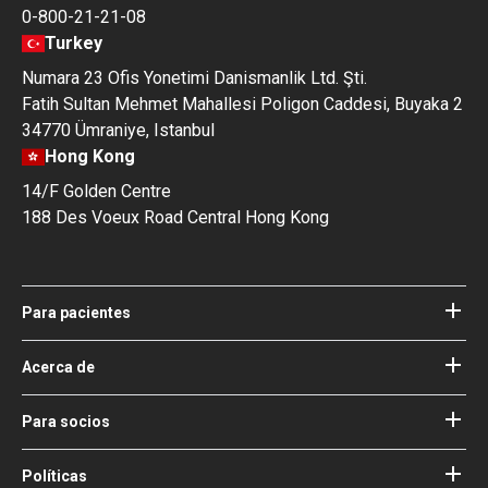
0-800-21-21-08
Turkey
Numara 23 Ofis Yonetimi Danismanlik Ltd. Şti.
Fatih Sultan Mehmet Mahallesi Poligon Caddesi, Buyaka 2
34770 Ümraniye, Istanbul
Hong Kong
14/F Golden Centre
188 Des Voeux Road Central Hong Kong
Para pacientes
Hospitales
Médicos
Acerca de
Acerca de Bookimed
Blog
Cómo funciona
Para socios
Guías
Agregue su hospital
Nuestros médicos
Sus garantías
Acceso para socios
Políticas
Consejo de Asesoría Médica de