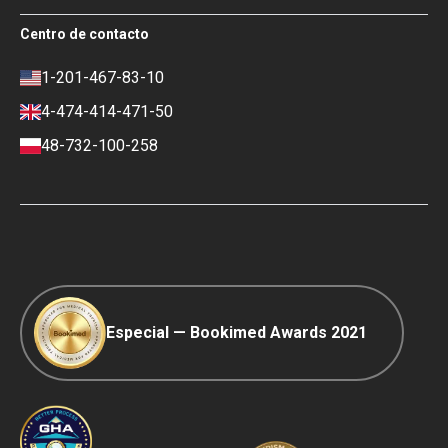
Bookimed
Términos de uso
Centro de contacto
Impacto social y Medios de
Política de privacidad
comunicación
Política de reseñas
1-201-467-83-10
Carrera
Política financiera
4-474-414-471-50
Contactos
Condiciones de pago y depósito
48-732-100-258
Política de clasificación
Viaje COVID-19
Política editorial
Especial — Bookimed Awards 2021