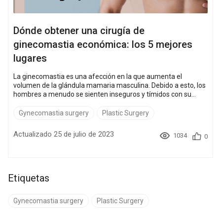
Dónde obtener una cirugía de
ginecomastia económica: los 5 mejores
lugares
La ginecomastia es una afección en la que aumenta el
volumen de la glándula mamaria masculina. Debido a esto, los
hombres a menudo se sienten inseguros y tímidos con su
cuerpo. La opción principal para deshacerse del exceso de
tejido glandular y desarrollar una forma de seno adecuada es
Gynecomastia surgery
Plastic Surgery
la cirugía de ginecomastia. Esta operación está muy extendida
en todo el mundo: 270 000 hombres mejoran sus cuerpos al
Actualizado 25 de julio de 2023
1034
0
someterse a una cirugía de redu...
Etiquetas
Gynecomastia surgery
Plastic Surgery