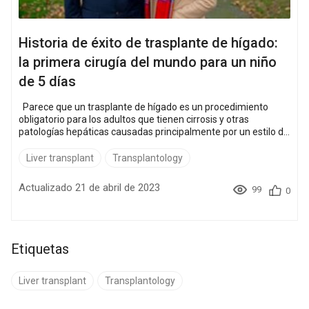
Historia de éxito de trasplante de hígado:
la primera cirugía del mundo para un niño
de 5 días
Parece que un trasplante de hígado es un procedimiento
obligatorio para los adultos que tienen cirrosis y otras
patologías hepáticas causadas principalmente por un estilo de
vida poco saludable. Pero no siempre se trata de adultos...
Tomando un riesgo Esta historia sucedió en la familia
Liver transplant
Transplantology
Schuttke en 1997. Jurgen e Ita Schuttke de Irlanda estaban
esperando un bebé. Sus dos bebés anteriores, Lucas y
Actualizado 21 de abril de 2023
99
0
Reuben, murieron solo una semana después ...
Etiquetas
Liver transplant
Transplantology