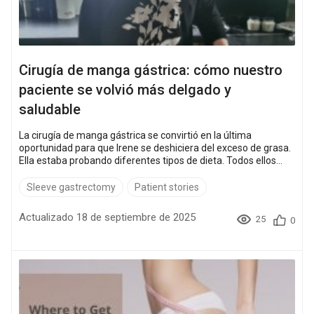
Cirugía de manga gástrica: cómo nuestro
paciente se volvió más delgado y
saludable
La cirugía de manga gástrica se convirtió en la última
oportunidad para que Irene se deshiciera del exceso de grasa.
Ella estaba probando diferentes tipos de dieta. Todos ellos
trajeron solo un efecto a corto plazo o nulo. Habiendo ganado
132 kilogramos, Irene se dio cuenta de que necesitaba
Sleeve gastrectomy
Patient stories
opciones más efectivas. Irene decidió operarse de manga
gástrica. Ha pasado poco tiempo, pero Irene ya siente que su
Actualizado 18 de septiembre de 2025
25
0
vida ha cambiado drásticamente: vu...