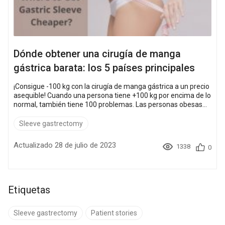
Dónde obtener una cirugía de manga
gástrica barata: los 5 países principales
¡Consigue -100 kg con la cirugía de manga gástrica a un precio
asequible! Cuando una persona tiene +100 kg por encima de lo
normal, también tiene 100 problemas. Las personas obesas
no solo sufren de sobrepeso, sino también de enfermedades
relacionadas y limitaciones de movilidad. Y debido al culto al
Sleeve gastrectomy
cuerpo delgado y atractivo, las personas obesas se sienten
incómodas e inseguras. Casi 2 mil millones de adultos
Actualizado 28 de julio de 2023
1338
0
mayores de 18 años en todo el mundo...
Etiquetas
Sleeve gastrectomy
Patient stories