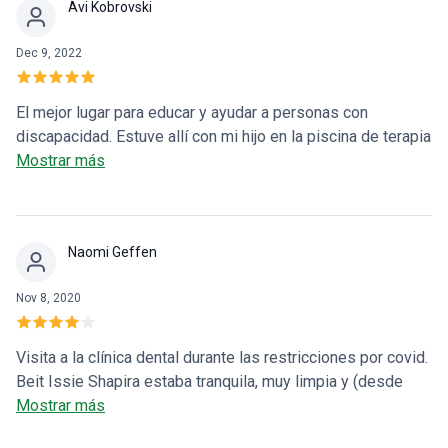
Avi Kobrovski
Dec 9, 2022
El mejor lugar para educar y ayudar a personas con
discapacidad. Estuve allí con mi hijo en la piscina de terapia
y es genial. También tienen una clínica dental, un gimnasio,
Mostrar más
una escuela y un jardín de infancia para niños con
necesidades especiales.
Naomi Geffen
Nov 8, 2020
Visita a la clínica dental durante las restricciones por covid.
Beit Issie Shapira estaba tranquila, muy limpia y (desde
nuestra última visita) agradablemente renovada. El personal
Mostrar más
es atento y amable, y hace que los pacientes con una clara