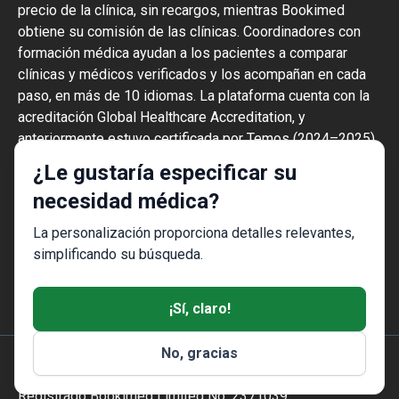
precio de la clínica, sin recargos, mientras Bookimed
obtiene su comisión de las clínicas. Coordinadores con
formación médica ayudan a los pacientes a comparar
clínicas y médicos verificados y los acompañan en cada
paso, en más de 10 idiomas. La plataforma cuenta con la
acreditación Global Healthcare Accreditation, y
anteriormente estuvo certificada por Temos (2024–2025).
Tiene una valoración de 4,6 en Trustpilot y 4,4 en Google
¿Le gustaría especificar su
Reviews.
necesidad médica?
La información proporcionada en el sitio
web no es una guía de acción y no debe ser
La personalización proporciona detalles relevantes,
interpretada como consejo médico o
simplificando su búsqueda.
recomendación de tratamiento y no
sustituye la visita a un médico.
¡Sí, claro!
No, gracias
© 2014-2026 Bookimed. Todos los derechos reservados.
Registrado Bookimed Limited No. 2371039