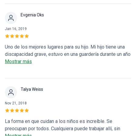
aversión a cualquier tipo de tratamiento dental, o a que
alguien les toque la boca, se sientan cómodos. La pantalla
Evgenia Oks
superior con películas a elección del paciente es una buena
distracción. Y hoy, como estaba tranquilo, encontré
Jan 16, 2019
aparcamiento cerca. En días de mayor afluencia, esto puede
ser más complicado.
Uno de los mejores lugares para su hijo. Mi hijo tiene una
discapacidad grave, estuvo en una guardería durante un año
y medio, y todavía recordamos este tiempo con cariño.
Mostrar más
Personal muy atento, cariñoso y amable que se convirtió en
nuestra familia. Recibimos mucho apoyo en el momento
más difícil.
Talya Weiss
Nov 21, 2018
La forma en que cuidan a los niños es increíble. Se
preocupan por todos. Cualquiera puede trabajar allí, sin
importar quién sea. Con solo entrar, te sientes
Mostrar más