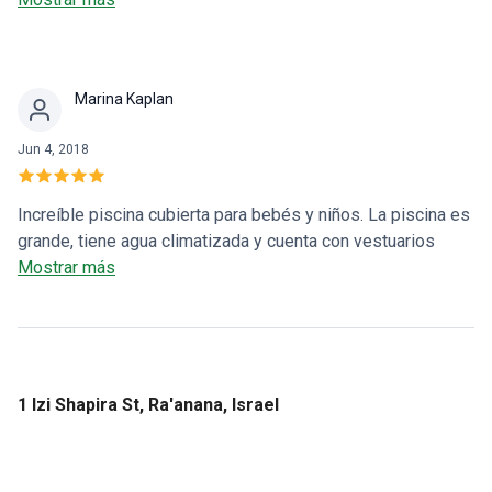
profundamente conmovido.
Marina Kaplan
Jun 4, 2018
Increíble piscina cubierta para bebés y niños. La piscina es
grande, tiene agua climatizada y cuenta con vestuarios
familiares. Justo detrás de Issie Shapiro, hay un parque
Mostrar más
con un gran parque infantil. ¡A nuestra familia le encanta
venir aquí!
1 Izi Shapira St, Ra'anana, Israel