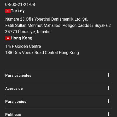
0-800-21-21-08
Turkey
Numara 23 Ofis Yonetimi Danismanlik Ltd. Şti.
Fatih Sultan Mehmet Mahallesi Poligon Caddesi, Buyaka 2
34770 Ümraniye, Istanbul
Hong Kong
14/F Golden Centre
188 Des Voeux Road Central Hong Kong
Para pacientes
Hospitales
Médicos
Acerca de
Acerca de Bookimed
Blog
Cómo funciona
Para socios
Guías
Agregue su hospital
Nuestros médicos
Sus garantías
Acceso para socios
Políticas
Consejo de Asesoría Médica de