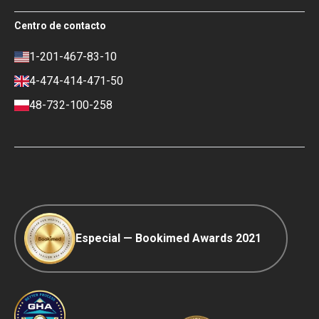
Bookimed
Términos de uso
Centro de contacto
Impacto social y Medios de
Política de privacidad
comunicación
Política de reseñas
1-201-467-83-10
Carrera
Política financiera
4-474-414-471-50
Contactos
Condiciones de pago y depósito
48-732-100-258
Política de clasificación
Viaje COVID-19
Política editorial
Especial — Bookimed Awards 2021