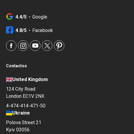
4.4/5
Google
4.8/5
Facebook
Contactos
United Kingdom
124 City Road
London EC1V 2NX
4-474-414-471-50
Ukraine
Polova Street 21
Kyiv 03056