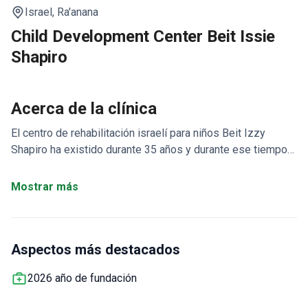
Israel,
Ra'anana
Child Development Center Beit Issie
Shapiro
Acerca de la clínica
El centro de rehabilitación israelí para niños Beit Izzy
Shapiro ha existido durante 35 años y durante ese tiempo
se han desarrollado métodos únicos de terapia en el
centro, que se utilizan en rehabilitación en todo el mundo.
Mostrar más
Beit Izzy Shapiro cuida a niños de hasta 14 años con
diversas discapacidades del desarrollo. Más de 30 mil
pacientes al año se rehabilitan aquí.
Aspectos más destacados
2026 año de fundación