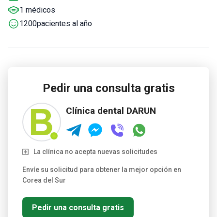
1 médicos
cualquier ajuste el mismo día, minimizando el número de
visitas necesarias para el tratamiento.
La clínica utiliza
1200pacientes al año
equipos de última generación que cumplen o superan las
normas de EE.UU., lo que permite dañar mínimamente los
dientes durante los procedimientos. También emplea una
técnica patentada DARUN para integrar las prótesis con los
dientes naturales, maximizando su longevidad.
Pedir una consulta gratis
Clínica dental DARUN
La clínica no acepta nuevas solicitudes
Envíe su solicitud para obtener la mejor opción en
Corea del Sur
Pedir una consulta gratis