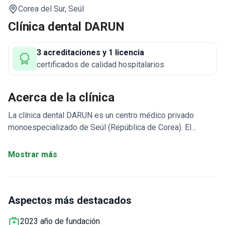
Corea del Sur,
Seúl
Clínica dental DARUN
3 acreditaciones y 1 licencia
certificados de calidad hospitalarios
Acerca de la clínica
La clínica dental DARUN es un centro médico privado
monoespecializado de Seúl (República de Corea). El
equipo se centra en el tratamiento dental. La clínica atiende
tanto a adultos como a niños. Los pacientes de Asia,
Mostrar más
EE.UU., Canadá, Australia y los países de la CEI son los que
más visitan la clínica.
En la clínica dental DARUN sólo
trabajan prostodoncistas titulados en EE.UU., que
Aspectos más destacados
supervisan todo el proceso de tratamiento de la A a la Z:
diagnóstico, tratamiento y fabricación de prótesis, todo
2023 año de fundación
bajo el mismo techo. Los especialistas pueden realizar