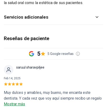
la salud oral como la estética de sus pacientes.
Servicios adicionales
Reseñas de paciente
5
5 Google reseñas
saruul sharavpiljee
Feb 14, 2025
Muy dulces y amables, muy bueno, me encanta este
dentista. Y cada vez que voy aquí siempre recibo un regalo
que me encanta🤍🍫.
Mostrar más