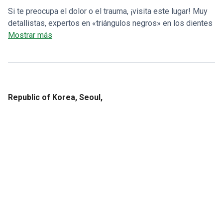
Si te preocupa el dolor o el trauma, ¡visita este lugar! Muy
detallistas, expertos en «triángulos negros» en los dientes
frontales, el precio es razonable y son súper amables🙏🏻
Mostrar más
💕
Republic of Korea, Seoul,