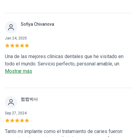
Sofiya Chivanova
Jan 24, 2025
Una de las mejores clínicas dentales que he visitado en
todo el mundo. Servicio perfecto, personal amable, un
médico talentoso y con sentido del humor, y asistentes
Mostrar más
muy agradables también. Es un lugar amigable para los
extranjeros y es fácil comunicarse porque no solo el Dr.
Park habla inglés, sino también el personal. Un punto más:
쩝쩝박사
los precios son muy razonables.
Sep 27, 2024
Tanto mi implante como el tratamiento de caries fueron