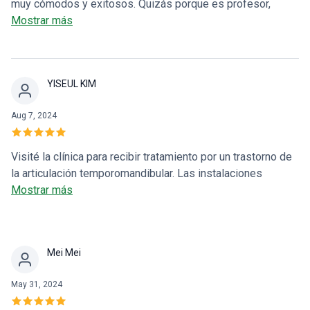
muy cómodos y exitosos. Quizás porque es profesor,
explicó todo minuciosamente y el proceso fue indoloro.
Mostrar más
¡Gracias!
YISEUL KIM
Aug 7, 2024
Visité la clínica para recibir tratamiento por un trastorno de
la articulación temporomandibular. Las instalaciones
estaban muy limpias y el director del hospital y las
Mostrar más
enfermeras fueron muy amables, así que quedé satisfecho.
Mei Mei
May 31, 2024