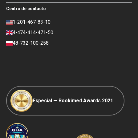
Bookimed
Términos de uso
Centro de contacto
Impacto social y Medios de
Política de privacidad
comunicación
Política de reseñas
1-201-467-83-10
Carrera
Política financiera
4-474-414-471-50
Contactos
Condiciones de pago y depósito
48-732-100-258
Política de clasificación
Viaje COVID-19
Política editorial
Especial — Bookimed Awards 2021