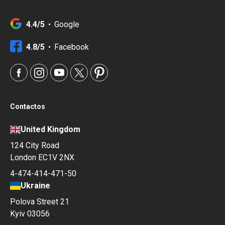
4.4/5
Google
4.8/5
Facebook
Contactos
United Kingdom
124 City Road
London EC1V 2NX
4-474-414-471-50
Ukraine
Polova Street 21
Kyiv 03056