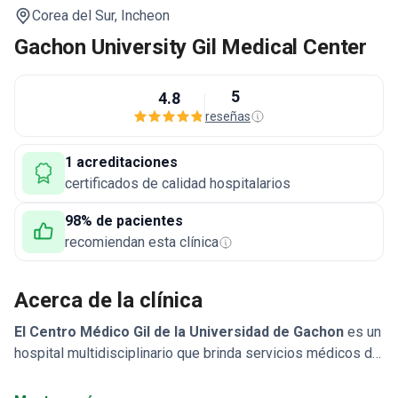
Corea del Sur,
Incheon
Gachon University Gil Medical Center
5
4.8
reseñas
1 acreditaciones
certificados de calidad hospitalarios
98% de pacientes
recomiendan esta clínica
Acerca de la clínica
El Centro Médico Gil de la Universidad de Gachon
es un
hospital multidisciplinario que brinda servicios médicos de
nivel internacional y es un hospital líder no solo en Corea,
sino también en Asia. Gil Hospital está ubicado en el