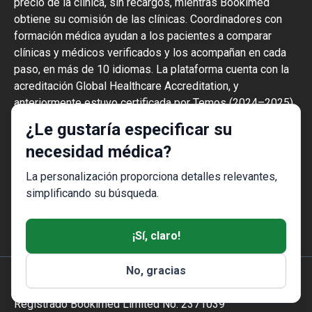
precio de la clínica, sin recargos, mientras Bookimed
obtiene su comisión de las clínicas. Coordinadores con
formación médica ayudan a los pacientes a comparar
clínicas y médicos verificados y los acompañan en cada
paso, en más de 10 idiomas. La plataforma cuenta con la
acreditación Global Healthcare Accreditation, y
anteriormente estuvo certificada por Temos (2024–2025).
Tiene una valoración de 4,6 en Trustpilot y 4,4 en Google
¿Le gustaría especificar su
Reviews.
necesidad médica?
La información proporcionada en el sitio
web no es una guía de acción y no debe ser
La personalización proporciona detalles relevantes,
interpretada como consejo médico o
simplificando su búsqueda.
recomendación de tratamiento y no
sustituye la visita a un médico.
¡Sí, claro!
No, gracias
© 2014-2026 Bookimed. Todos los derechos reservados.
Registrado Bookimed Limited No. 2371039