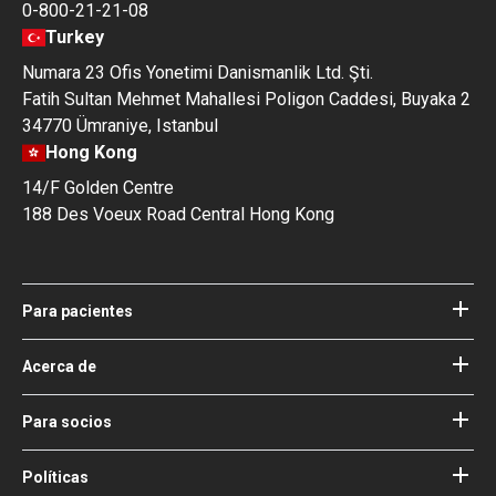
0-800-21-21-08
Turkey
Numara 23 Ofis Yonetimi Danismanlik Ltd. Şti.
Fatih Sultan Mehmet Mahallesi Poligon Caddesi, Buyaka 2
34770 Ümraniye, Istanbul
Hong Kong
14/F Golden Centre
188 Des Voeux Road Central Hong Kong
Para pacientes
Hospitales
Médicos
Acerca de
Acerca de Bookimed
Blog
Cómo funciona
Para socios
Guías
Agregue su hospital
Nuestros médicos
Sus garantías
Acceso para socios
Políticas
Consejo de Asesoría Médica de