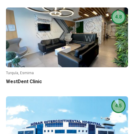
4.8
Turquía, Esmirna
WestDent Clinic
4.5