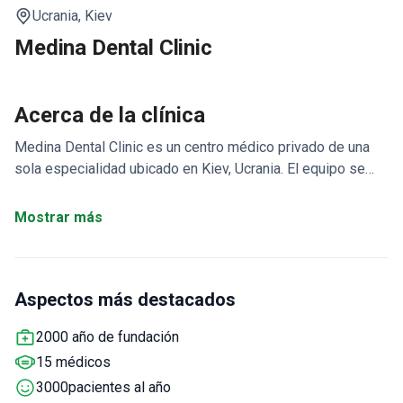
Ucrania,
Kiev
Medina Dental Clinic
Acerca de la clínica
Medina Dental Clinic es un centro médico privado de una
sola especialidad ubicado en Kiev, Ucrania. El equipo se
dedica al tratamiento dental. La Clínica Dental Medina
atiende solo a adultos. Los pacientes de Europa, los
Mostrar más
estados de la Liga Árabe y los EE. UU. visitan la clínica con
mayor frecuencia.
Aspectos más destacados
2000 año de fundación
15 médicos
3000pacientes al año