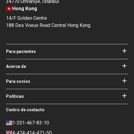
34770 Ümraniye, Istanbul
Hong Kong
14/F Golden Centre
188 Des Voeux Road Central Hong Kong
Para pacientes
Hospitales
Médicos
Acerca de
Acerca de Bookimed
Blog
Cómo funciona
Para socios
Guías
Agregue su hospital
Nuestros médicos
Sus garantías
Acceso para socios
Políticas
Consejo de Asesoría Médica de
Bookimed
Términos de uso
Centro de contacto
Impacto social y Medios de
Política de privacidad
comunicación
Política de reseñas
1-201-467-83-10
Carrera
Política financiera
4-474-414-471-50
Contactos