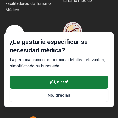
turismo médico
Facilitadores de Turismo
Médico
¿Le gustaría especificar su
Excelente experiencia del
necesidad médica?
La mejor startup médica
paciente y calidad del
de Europa
La personalización proporciona detalles relevantes,
servicio
simplificando su búsqueda.
¡Sí, claro!
No, gracias
Alta seguridad y
estándares de calidad