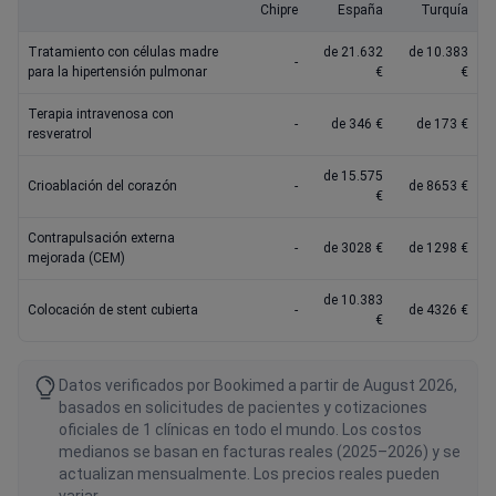
Chipre
España
Turquía
Tratamiento con células madre
de 21.632
de 10.383
-
para la hipertensión pulmonar
€
€
Terapia intravenosa con
-
de 346 €
de 173 €
resveratrol
de 15.575
Crioablación del corazón
-
de 8653 €
€
Contrapulsación externa
-
de 3028 €
de 1298 €
mejorada (CEM)
de 10.383
Colocación de stent cubierta
-
de 4326 €
€
Datos verificados por Bookimed a partir de August 2026,
basados en solicitudes de pacientes y cotizaciones
oficiales de 1 clínicas en todo el mundo. Los costos
medianos se basan en facturas reales (2025–2026) y se
actualizan mensualmente. Los precios reales pueden