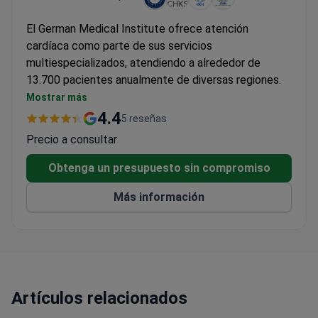
El German Medical Institute ofrece atención
cardíaca como parte de sus servicios
multiespecializados, atendiendo a alrededor de
13.700 pacientes anualmente de diversas regiones.
Servicios de cardiología integrados con
Mostrar más
diagnósticos de medicina nuclear
4.4
5 reseñas
Atención especializada solo para adultos
Precio a consultar
Soporte para pacientes internacionales disponible
Obtenga un presupuesto sin compromiso
Más información
Artículos relacionados