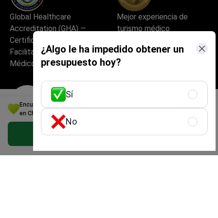
Global Healthcare
Mejor experiencia de
Accreditation (GHA) —
turismo médico
Certificación para
¿Algo le ha impedido obtener un
Facilitadores de Turismo
presupuesto hoy?
Médico
Sí
Encuentre su solución ideal en Cardiología: Ofertas personalizadas
en Chipre
No
La mejor startup médica
Excelente experiencia del
Obtener una oferta gratis
de Europa
paciente y calidad del
servicio
Alta seguridad y