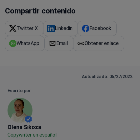
Compartir contenido
Twitter X
Linkedin
Facebook
WhatsApp
Email
Obtener enlace
Actualizado: 05/27/2022
Escrito por
Olena Sikoza
Olena Sikoza
Сopywriter en español