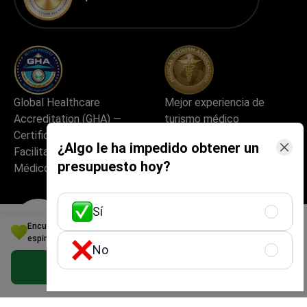
Global Healthcare
Mejor experiencia de
Accreditation (GHA) —
turismo médico
Certificación para
¿Algo le ha impedido obtener un
Facilitadores de Turismo
presupuesto hoy?
Médico
Sí
Encuentre su solución ideal de Resonancia magnética de la médula
espinal: Ofertas personalizadas en Grecia
No
La mejor startup médica
Excelente experiencia del
Obtener una oferta gratis
de Europa
paciente y calidad del
servicio