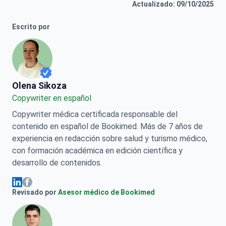
Escrito por
Olena Sikoza
Olena Sikoza
Сopywriter en español
Copywriter médica certificada responsable del
contenido en español de Bookimed. Más de 7 años de
experiencia en redacción sobre salud y turismo médico,
con formación académica en edición científica y
desarrollo de contenidos.
Olena Sikoza Facebook
Olena Sikoza Linkedin
Revisado por
Asesor médico de Bookimed