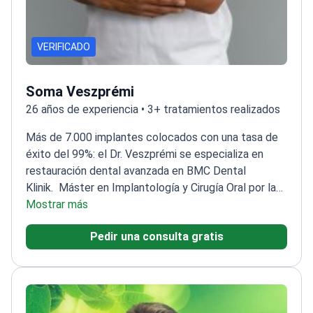
VERIFICADO
Soma Veszprémi
26 años de experiencia • 3+ tratamientos realizados
Más de 7.000 implantes colocados con una tasa de
éxito del 99%: el Dr. Veszprémi se especializa en
restauración dental avanzada en BMC Dental
Klinik.
Máster en Implantología y Cirugía Oral por la
Universidad de Münster
Mostrar más
26 años de experiencia de
experiencia en injertos óseos complejos y
Pedir una consulta gratis
reconstrucción bucal completa
Formado en EE. UU.,
Alemania, Austria y Portugal
Experto en tratamiento
All-on-4 e implantes de carga inmediata