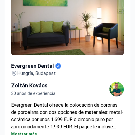
Evergreen Dental
Evergreen Dental
Hungría, Budapest
Zoltán Kovács
30 años de experiencia
Evergreen Dental ofrece la colocación de coronas
de porcelana con dos opciones de materiales: metal-
cerámica por unos 1.699 EUR o circonio puro por
aproximadamente 1.939 EUR. El paquete incluye
normalmente la corona, la tomografía computarizada
Mostrar más
(TC), la preparación del diente y una garantía de 5