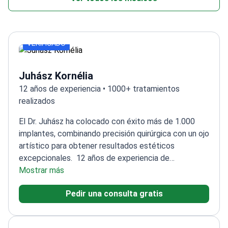
VERIFICADO
Juhász Kornélia
12 años de experiencia • 1000+ tratamientos
realizados
El Dr. Juhász ha colocado con éxito más de 1.000
implantes, combinando precisión quirúrgica con un ojo
artístico para obtener resultados estéticos
excepcionales.
12 años de experiencia de
experiencia en cirugía oral y odontología
Mostrar más
estética
Cualificación de especialista en cirugía oral
Pedir una consulta gratis
dentoalveolar
Experto en prótesis sobre implantes y
restauraciones estéticas
Habla con fluidez húngaro,
inglés, alemán y español