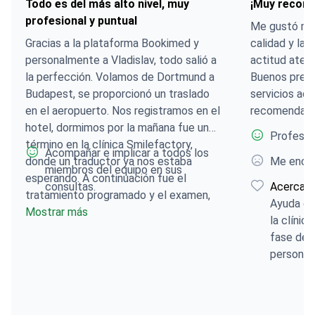
profesional y puntual
Me gustó muc
Gracias a la plataforma Bookimed y
calidad y la r
personalmente a Vladislav, todo salió a
actitud aten
la perfección. Volamos de Dortmund a
Buenos preci
Budapest, se proporcionó un traslado
servicios ad
en el aeropuerto. Nos registramos en el
recomendabl
hotel, dormimos por la mañana fue un
Profesio
término en la clínica Smilefactory,
Acompañar e implicar a todos los
donde un traductor ya nos estaba
Me enca
miembros del equipo en sus
esperando. A continuación fue el
consultas.
Acerca d
tratamiento programado y el examen,
Ayuda co
que se acordó de antemano con el
Mostrar más
la clíni
médico. Todo está al más alto nivel,
fase de l
muy profesional y rápida.
personal 