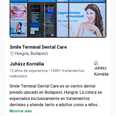
Smile Terminal Dental Care
Smile Terminal Dental Care
Hungría, Budapest
Juhász Kornélia
12 años de experiencia • 1000+ tratamientos
realizados
Smile Terminal Dental Care es un centro dental
privado ubicado en Budapest, Hungría. La clínica se
especializa exclusivamente en tratamientos
dentales y atiende tanto a adultos como a niños.
Cada año, alrededor de 1.700 pacientes eligen Smile
Mostrar más
Terminal Dental Care para sus necesidades dentales.
4.6