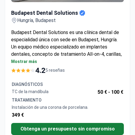
Budapest Dental Solutions
Hungría, Budapest
Budapest Dental Solutions es una clínica dental de
especialidad única con sede en Budapest, Hungría.
Un equipo médico especializado en implantes
dentales, concepto de tratamiento All-on-4, carillas,
tratamiento de conductos.
Mostrar más
La clínica proporciona una garantía para estos
4.2
5 reseñas
procedimientos.
DIAGNÓSTICOS
TC de la mandíbula
50 € -
100 €
TRATAMIENTO
Instalación de una corona de porcelana.
349 €
Obtenga un presupuesto sin compromiso
Más información