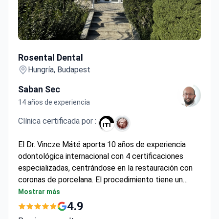
Rosental Dental
Rosental Dental
Hungría, Budapest
Saban Sec
14 años de experiencia
Clínica certificada por :
El Dr. Vincze Máté aporta 10 años de experiencia
odontológica internacional con 4 certificaciones
especializadas, centrándose en la restauración con
coronas de porcelana. El procedimiento tiene un
coste aproximado de 295–395 EUR, que suele incluir
Mostrar más
la colocación de la corona, radiografía digital y
4.9
consulta. Rosental Dental cuenta con el
Precio a consultar
reconocimiento Global Patient Choice Award y una