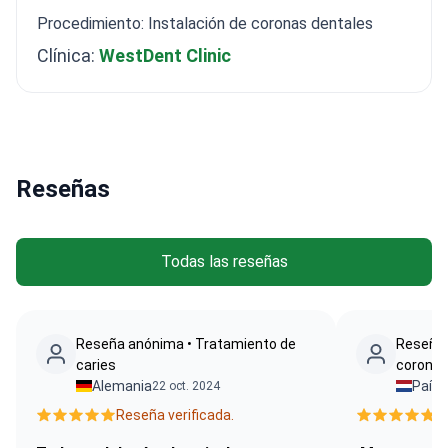
Procedimiento: Instalación de coronas dentales
Clínica:
WestDent Clinic
Reseñas
Todas las reseñas
Reseña anónima • Tratamiento de
Reseña 
caries
coronas
Alemania
Paíse
22 oct. 2024
Reseña verificada.
R
Todo es del más alto nivel, muy
¡Muy recome