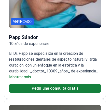
VERIFICADO
Papp Sándor
10 años de experiencia
El Dr. Papp se especializa en la creación de
restauraciones dentales de aspecto natural y larga
duración, con un enfoque en la estética y la
durabilidad.
_doctor_10309_años_ de experiencia
en odontología conservadora y protésica
Mostrar más
Graduado
de la Universidad de Debrecen y la Universidad
Pedir una consulta gratis
Semmelweis
Asiste regularmente a conferencias
dentales nacionales e internacionales
Habla con
fluidez húngaro, alemán e inglés