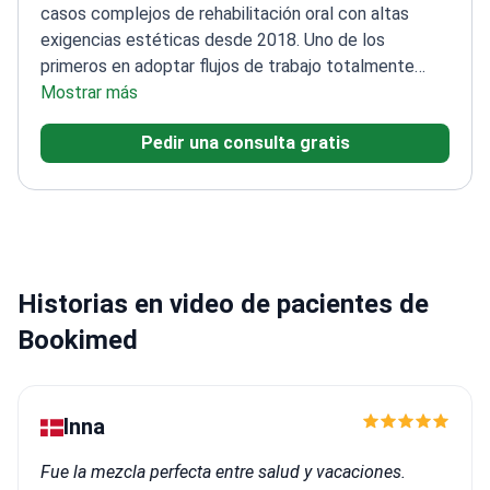
exigencias estéticas desde 2018. Uno de los
primeros en adoptar flujos de trabajo totalmente
digitales en Hungría.
Mostrar más
Más de 30 años de experiencia
de experiencia, comenzó como técnico dental en
Pedir una consulta gratis
1996
Formado y docente en la Universidad
Semmelweis durante 30 años de experiencia
Habla
inglés y alemán con fluidez, con experiencia en casos
de turismo dental
Se centra en la precisión y en
ofrecer información completa al paciente
Historias en video de pacientes de
Bookimed
Inna
Fue la mezcla perfecta entre salud y vacaciones.