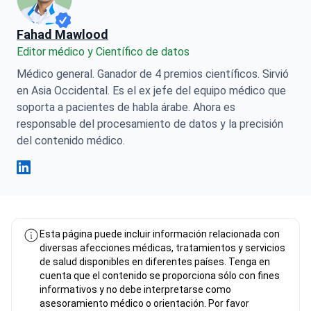
Fahad Mawlood
Editor médico y Científico de datos
Médico general. Ganador de 4 premios científicos. Sirvió
en Asia Occidental. Es el ex jefe del equipo médico que
soporta a pacientes de habla árabe. Ahora es
responsable del procesamiento de datos y la precisión
del contenido médico.
Fahad Mawlood Linkedin
Esta página puede incluir información relacionada con
diversas afecciones médicas, tratamientos y servicios
de salud disponibles en diferentes países. Tenga en
cuenta que el contenido se proporciona sólo con fines
Instalación de una corona de porcelana.
informativos y no debe interpretarse como
Encuentre su clínica
de 254 €
ideal
asesoramiento médico o orientación. Por favor
consulte con su médico o con un profesional médico