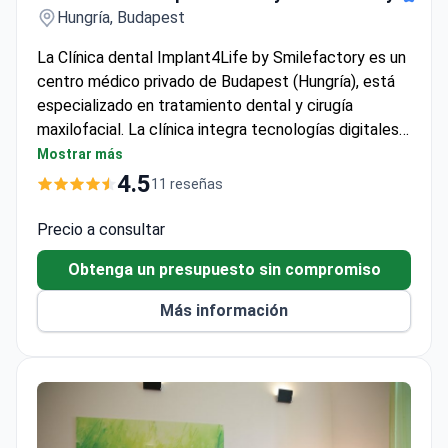
La Clínica dental Implant4Life by Smilefactory es un
centro médico privado de Budapest (Hungría), está
especializado en tratamiento dental y cirugía
maxilofacial. La clínica integra tecnologías digitales
avanzadas y fue galardonada con el All-on-4 Clinic of
Mostrar más
Excellence por Nobel Biocare en 2024. Atiende a
4.5
11 reseñas
adultos y niños, con una base de pacientes de
Europa, los EE.UU., Canadá y Australia. Es muy
Precio a consultar
recomendable enviar una radiografía panorámica o
Obtenga un presupuesto sin compromiso
TVP (CBCT) antes de solicitar una oferta dental.
Más información