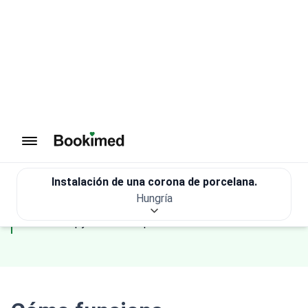
85
%
1
K+
recomendación del
Pacientes
paciente
Revisado médicamente por
Fahad Mawlood
Editor médico y Científico de datos
Escrito por
Olena Sikoza
Сopywriter en español
Cómo funciona