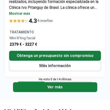
realizados, incluyendo formación especializada en la
Clínica Ivo Pitanguy de Brasil. La clínica ofrece un
paquete de mini estiramiento facial con un costo
Mostrar más
aproximado de $3,900, que generalmente cubre la
4.3
4 reseñas
cirugía, anestesia, una noche de hospitalización,
pruebas preoperatorias, medicamentos y transporte.
TRATAMIENTO
Certificado y miembro del Consejo Mexicano de
Mini lifting facial
Cirugía Plástica, el Dr. Ayala trabaja en una instalación
2379 € -
3227 €
autorizada por la Secretaría de Salud de México
cerca de la frontera con los EE. UU.
Obtenga un presupuesto sin compromiso
Más información
Ha visto 5 de 14 clínicas
Ver más