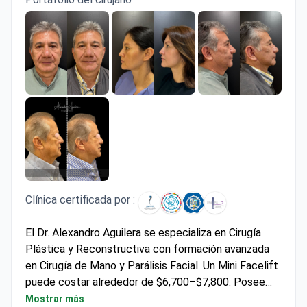
Clínica certificada por :
El Dr. Alexandro Aguilera se especializa en Cirugía
Plástica y Reconstructiva con formación avanzada
en Cirugía de Mano y Parálisis Facial. Un Mini Facelift
puede costar alrededor de $6,700–$7,800. Posee
múltiples premios, incluyendo la Beca de Viaje
Mostrar más