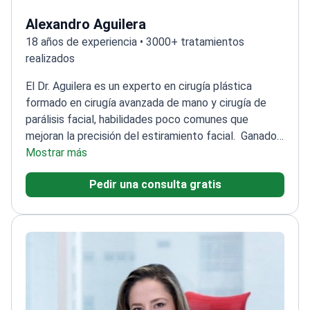
Alexandro Aguilera
18 años de experiencia • 3000+ tratamientos
realizados
El Dr. Aguilera es un experto en cirugía plástica
formado en cirugía avanzada de mano y cirugía de
parálisis facial, habilidades poco comunes que
mejoran la precisión del estiramiento facial.
Ganador
de múltiples premios internacionales en cirugía
Mostrar más
reconstructiva
Formación especializada en los
Pedir una consulta gratis
mejores hospitales de México, incluido el Hospital
General 'Dr. Manuel Gea González'
Profesor asociado
que enseña técnicas de microcirugía
5 años como
médico tratante en el Instituto Nacional de Pediatría