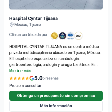
Hospital Cyntar Tijuana
Hospital Cyntar Tijuana
México, Tijuana
Clínica certificada por :
HOSPITAL CYNTAR TIJUANA es un centro médico
privado multidisciplinario ubicado en Tijuana, México.
El hospital se especializa en cardiología,
gastroenterología, urología y cirugía bariátrica. Es
reconocido como un centro de salud binacional
Mostrar más
situado en el principal corredor médico entre México
5.0
5 reseñas
y Estados Unidos, con más de 30 años de experiencia
Precio a consultar
institucional. La clínica integra cirugía avanzada,
tecnología robótica, infraestructura asistida por
Obtenga un presupuesto sin compromiso
inteligencia artificial y atención internacional en un
Más información
sistema unificado. Cuenta con acreditaciones