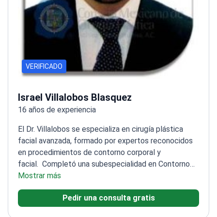
VERIFICADO
Israel Villalobos Blasquez
16 años de experiencia
El Dr. Villalobos se especializa en cirugía plástica
facial avanzada, formado por expertos reconocidos
en procedimientos de contorno corporal y
facial.
Completó una subespecialidad en Contorno
Corporal y Cirugía Plástica Facial Avanzada
Mostrar más
Cirujano
plástico certificado con amplia formación en
Pedir una consulta gratis
México
Miembro de la Sociedad Internacional de
Cirugía Plástica y Estética
Trabaja en el Hospital