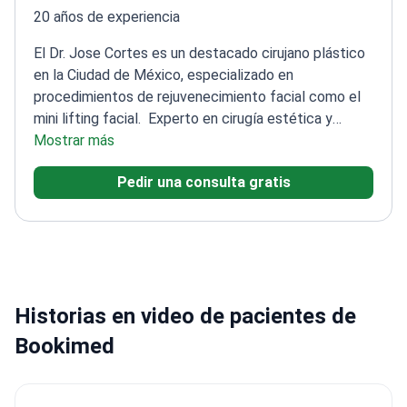
20 años de experiencia
El Dr. Jose Cortes es un destacado cirujano plástico
en la Ciudad de México, especializado en
procedimientos de rejuvenecimiento facial como el
mini lifting facial.
Experto en cirugía estética y
reconstructiva con enfoque en procedimientos
Mostrar más
faciales
Múltiples premios que reconocen su
Pedir una consulta gratis
excelencia en cirugía plástica
Miembro de
organizaciones prestigiosas, incluida la Sociedad
Americana de Cirujanos Plásticos
Formación
especializada en cirugía estética facial en el Hospital
Angeles del Pedregal
Historias en video de pacientes de
Bookimed