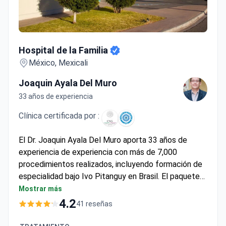
Hospital de la Familia
Hospital de la Familia
México, Mexicali
Joaquin Ayala Del Muro
33 años de experiencia
Clínica certificada por :
El Dr. Joaquin Ayala Del Muro aporta 33 años de
experiencia de experiencia con más de 7,000
procedimientos realizados, incluyendo formación de
especialidad bajo Ivo Pitanguy en Brasil. El paquete
de mini-lifting en el Hospital de la Familia suele
Mostrar más
costar alrededor de 4,600 USD – cubriendo cirugía,
4.2
41 reseñas
anestesia, 1 noche de estancia hospitalaria, 3 días de
alojamiento en hotel, pruebas preoperatorias y