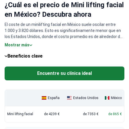
¿Cuál es el precio de Mini lifting facial
en México? Descubra ahora
El coste de un minilifting facial en México suele oscilar entre
1.000 y 3.820 dólares. Esto es significativamente menor que en
los Estados Unidos, donde el costo promedio es de alrededor de
$ 6,000. Los pacientes pueden ahorrar hasta un 74% en este
Mostrar más
procedimiento. El precio en México suele incluir análisis de
sangre preoperatorios, electrocardiograma, evaluación del
Beneficios clave
cardiólogo, todos los honorarios quirúrgicos y hospitalarios,
anestesia, una noche en la clínica, medicación postoperatoria y
transporte. México atrae a los turistas médicos para los
Encuentre su clínica ideal
minilifting faciales debido a los menores costes laborales, las
clínicas de gran volumen y los cirujanos certificados que utilizan
materiales aprobados por la FDA, especialmente en ciudades
como Tijuana y Cancún.
España
Estados Unidos
México
Mini lifting facial
de 4239 €
de 7353 €
de 865 €