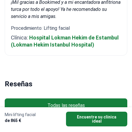
¡Mil gracias a Bookimed y a mi encantadora anfitriona
turca por todo el apoyo! Ya he recomendado su
servicio a mis amigas.
Procedimiento: Lifting facial
Clínica:
Hospital Lokman Hekim de Estambul
(Lokman Hekim Istanbul Hospital)
Reseñas
Todas las reseñas
Mini lifting facial
Encuentre su clínica
de 865 €
ideal
Reseña anónima • Mommy makeover
Reseña a