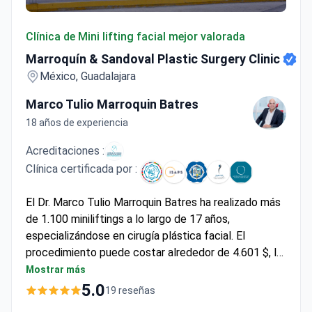
Marroquín & Sandoval Plastic Surgery Clinic
Clínica de Mini lifting facial mejor valorada
Marroquín & Sandoval Plastic Surgery Clinic
México, Guadalajara
Marco Tulio Marroquin Batres
18 años de experiencia
Acreditaciones :
Clínica certificada por :
El Dr. Marco Tulio Marroquin Batres ha realizado más
de 1.100 miniliftings a lo largo de 17 años,
especializándose en cirugía plástica facial. El
procedimiento puede costar alrededor de 4.601 $, lo
que cubre típicamente los gastos hospitalarios, la
Mostrar más
consulta preoperatoria, 1 noche de estancia, las
5.0
19 reseñas
citas de seguimiento y la prenda de compresión.