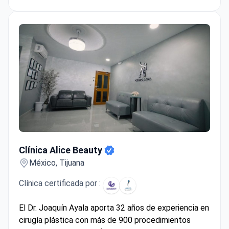
internacionales reconocidas, incluyendo Joint
Commission International (JCI) y Global Healthcare
Accreditation. HOSPITAL CYNTAR TIJUANA atiende
únicamente a pacientes adultos. Cada año, alrededor
de 1.000 pacientes eligen el hospital para recibir
atención médica. La clínica es visitada con mayor
frecuencia por pacientes de Europa, la
Mancomunidad de Naciones, América Latina, Estados
Unidos, Canadá y Australia.
Clínica Alice Beauty
Clínica Alice Beauty
México, Tijuana
Clínica certificada por :
El Dr. Joaquín Ayala aporta 32 años de experiencia en
cirugía plástica con más de 900 procedimientos