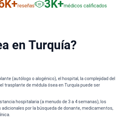
6
K+
3
K+
reseñas
médicos calificados
ea en Turquía?
plante (autólogo o alogénico), el hospital, la complejidad del
el trasplante de médula ósea en Turquía puede ser
 estancia hospitalaria (a menudo de 3 a 4 semanas), los
gos adicionales por la búsqueda de donante, medicamentos,
ínica.