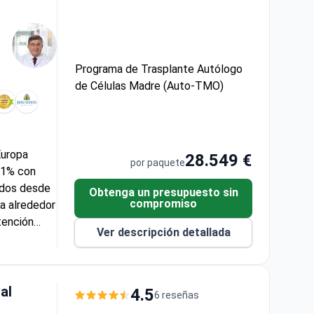
Programa de Trasplante Autólogo
de Células Madre (Auto-TMO)
Europa
28.549 €
por paquete
81% con
ados desde
Obtenga un presupuesto sin
compromiso
ta alrededor
tención
Ver descripción detallada
 Medical
fesor Zafer
las madre
ción. El
al
4.5
6 reseñas
ión