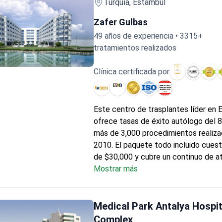
Turquía, Estambul
Zafer Gulbas
49 años de experiencia • 3315+
tratamientos realizados
Clínica certificada por
de Trasplante Autólogo de Células Madre (Auto-TMO)
Este centro de trasplantes líder en 
ofrece tasas de éxito autólogo del 
más de 3,000 procedimientos realiz
2010. El paquete todo incluido cues
de $30,000 y cubre un continuo de a
completo de 105 días. En el
Mostrar más
Anadolu
Center
, acreditado por la JCI, el pro
Gulbas utiliza la recolección de célu
de sangre periférica con criopreserva
Medical Park Antalya Hospit
tratamiento incluye 15 días de atenc
Complex