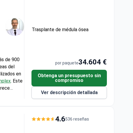
a,
iento
hns Hopkins
Trasplante de médula ósea
estándares
más de 900
34.604 €
por paquete
eas del
lizados en
Obtenga un presupuesto sin
compromiso
mplex
. Este
frece
Ver descripción detallada
 la búsqueda
los 90 días
ximado de
nto
4.6
536 reseñas
 cuidados
ertificado