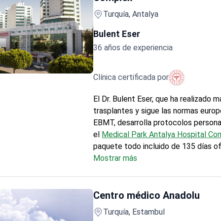
hospitalaria en una sala de alta purez
Turquía, Antalya
regímenes de acondicionamiento
individualizados y 90 días de seguim
Bulent Eser
postrasplante. La asociación con Jo
36 años de experiencia
Medicine garantiza protocolos con 
estadounidenses.
Clínica certificada por
 de médula ósea
El Dr. Bulent Eser, que ha realizado 
trasplantes y sigue las normas europ
EBMT, desarrolla protocolos persona
el
Medical Park Antalya Hospital Co
paquete todo incluido de 135 días o
atención las 24 horas del día, desde
Mostrar más
de donantes hasta el apoyo durante 
de recuperación. Con un precio apro
40.000 dólares, cubre el procedimie
Centro médico Anadolu
completo, el acondicionamiento, los
Turquía, Estambul
de aislamiento y el seguimiento. El C