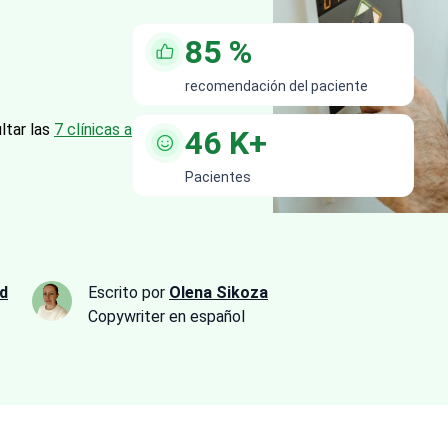
85
%
recomendación del paciente
ltar las
7 clínicas a continuación.
46
K+
Pacientes
d
Escrito por
Olena Sikoza
Сopywriter en español