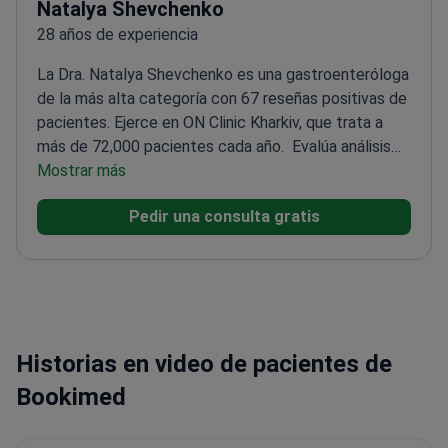
Natalya Shevchenko
28 años de experiencia
La Dra. Natalya Shevchenko es una gastroenteróloga
de la más alta categoría con 67 reseñas positivas de
pacientes. Ejerce en ON Clinic Kharkiv, que trata a
más de 72,000 pacientes cada año.
Evalúa análisis
de sangre de marcadores tumorales para detectar
Mostrar más
signos tempranos de cáncer gastrointestinal
Experta
Pedir una consulta gratis
en la interpretación de estudios diagnósticos
complejos y análisis de laboratorio
Especializada en
afecciones digestivas crónicas como el esófago de
Barrett y pólipos del tracto gastrointestinal
Coordina
diagnósticos avanzados, incluyendo tomografías
computarizadas y gastroscopias con biopsia
Formada
Historias en video de pacientes de
en la Universidad Médica Nacional de Járkov en
diversos cribados gastroenterológicos
Bookimed