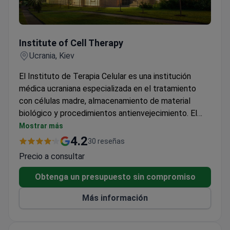
Institute of Cell Therapy
Institute of Cell Therapy
Ucrania, Kiev
El Instituto de Terapia Celular es una institución
médica ucraniana especializada en el tratamiento
con células madre, almacenamiento de material
biológico y procedimientos antienvejecimiento. El
Instituto cuenta con 2 clínicas, un criobanco y una
Mostrar más
unidad de investigación. El equipo del Instituto de
4.2
30 reseñas
Terapia Celular tiene más de 40 años de experiencia
Precio a consultar
en el almacenamiento y uso de células madre.
Obtenga un presupuesto sin compromiso
Más información