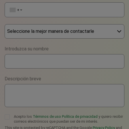
+1
▼
Seleccione la mejor manera de contactarle
Phone
Introduzca su nombre
WhatsApp
Viber
Descripción breve
Telegram
Acepto los
Términos de uso
Política de privacidad
y quiero recibir
correos electrónicos que puedan ser de mi interés.
This site is protected by reCAPTCHA and the Google
Privacy Policy
and