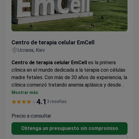
Centro de terapia celular EmCell
Centro de terapia celular EmCell
Ucrania, Kiev
Centro de terapia celular EmCell
es la primera
clínica en el mundo dedicada a la terapia con células
madre fetales. Con más de 30 años de experiencia, la
clínica comenzó tratando anemia aplásica y desde
entonces ha desarrollado protocolos para
Mostrar más
condiciones como autismo, diabetes, trastornos
4.1
3 reseñas
neurodegenerativos y terapias antienvejecimiento.
EmCell sigue enfocándose en avanzar en
Precio a consultar
tratamientos basados en células que mejoran la
Obtenga un presupuesto sin compromiso
calidad de vida y apoyan la salud a largo plazo.