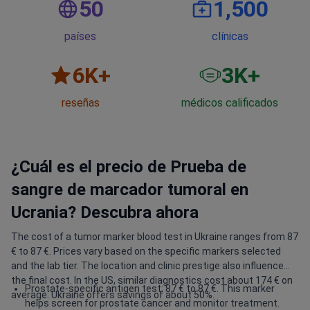
50
1,500
países
clínicas
6
K+
3
K+
reseñas
médicos calificados
¿Cuál es el precio de Prueba de
sangre de marcador tumoral en
Ucrania? Descubra ahora
The cost of a tumor marker blood test in Ukraine ranges from 87
€ to 87 €. Prices vary based on the specific markers selected
and the lab tier. The location and clinic prestige also influence
the final cost. In the US, similar diagnostics cost about 174 € on
Prostate-specific antigen test: 87 € to 87 €. This marker
average. Ukraine offers savings of about 50%.
helps screen for prostate cancer and monitor treatment.