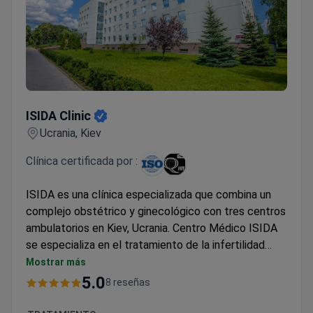
clínico se ofrece un
chequeo médico
completo.
ISIDA Clinic
ISIDA Clinic
Ucrania, Kiev
Clínica certificada por :
ISIDA es una clínica especializada que combina un
complejo obstétrico y ginecológico con tres centros
ambulatorios en Kiev, Ucrania.
Centro Médico ISIDA
se especializa en el tratamiento de la infertilidad
masculina, femenina y combinada, manejo del
Mostrar más
embarazo desde la concepción hasta el parto,
5.0
8 reseñas
lactancia de bebés prematuros, obstetricia,
ginecología, mammología, pediatría y medicina