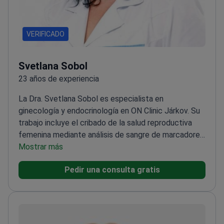
VERIFICADO
Svetlana Sobol
23 años de experiencia
La Dra. Svetlana Sobol es especialista en
ginecología y endocrinología en ON Clinic Járkov. Su
trabajo incluye el cribado de la salud reproductiva
femenina mediante análisis de sangre de marcadores
tumorales.
Mostrar más
Posee una segunda categoría de
calificación en obstetricia y ginecología
Graduada de
Pedir una consulta gratis
la Universidad Nacional de Járkov V. N.
Karazin
Experta en ginecología-endocrinología: el
estudio de las hormonas y la salud pélvica
Comparte
regularmente experiencia médica en el canal de
YouTube Healthspace
Completó numerosos cursos