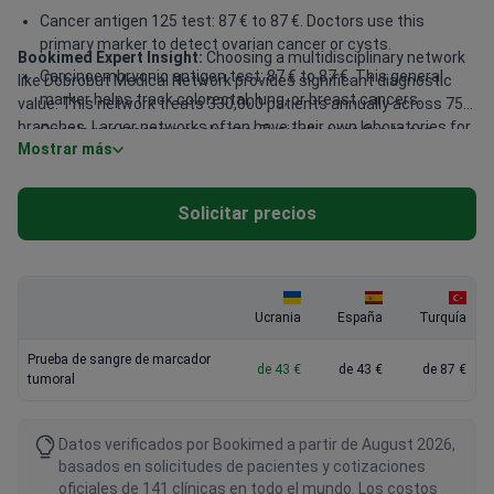
Cancer antigen 125 test: 87 € to 87 €. Doctors use this
primary marker to detect ovarian cancer or cysts.
Bookimed Expert Insight:
Choosing a multidisciplinary network
Carcinoembryonic antigen test: 87 € to 87 €. This general
like Dobrobut Medical Network provides significant diagnostic
marker helps track colorectal, lung, or breast cancers.
value. This network treats 330,000 patients annually across 75
branches. Larger networks often have their own laboratories for
Oncology screening packages: Typically cost five to ten
Mostrar más
faster results. Doctors like Natalya Shevchenko offer detailed
times more than single markers. They combine multiple
transcriptions and individual treatment plans. This personal
tests for a broader health overview.
oversight is vital when interpreting complex tumor marker levels.
Solicitar precios
Expert centers in Kyiv often provide 24/7 support for
international patients.
Ucrania
España
Turquía
Prueba de sangre de marcador
de 43 €
de 43 €
de 87 €
tumoral
Datos verificados por Bookimed a partir de August 2026,
basados en solicitudes de pacientes y cotizaciones
oficiales de 141 clínicas en todo el mundo. Los costos