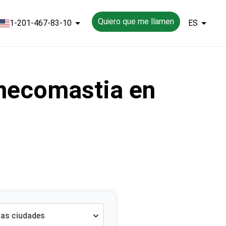
Quiero que me llamen
1-201-467-83-10
ES
inecomastia en
las ciudades