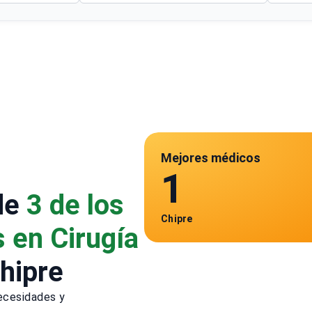
Mejores médicos
1
de
3 de los
Chipre
 en Cirugía
hipre
ecesidades y