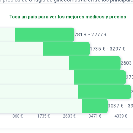
Toca un país para ver los mejores médicos y precios
781 € - 2777 €
1735 € - 3297 €
2603 
277
3037 € - 3
868 €
1735 €
2603 €
3471 €
4339 €