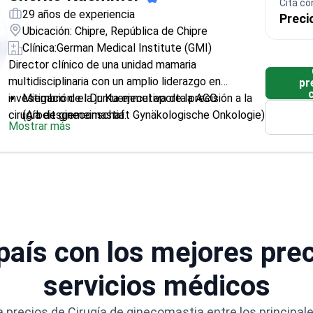
Cita co
29 años de experiencia
Preci
Ubicación: Chipre, República de Chipre
Clínica:
German Medical Institute (GMI)
Director clínico de una unidad mamaria
multidisciplinaria con un amplio liderazgo en
pr
investigación: el Dr. Kuemmel aporta precisión a la
Miembro de la junta ejecutiva de la AGO
cirugía de ginecomastia.
(Arbeitsgemeinschaft Gynäkologische Onkologie)
Mostrar más
Miembro de AWO Gyn – Comisión de cirugía
plástica y reconstructiva
Ha publicado 322 artículos revisados por pares
con un enfoque en oncología mamaria y
quirúrgica
Miembro de la facultad de ESMO para el cáncer
de mama
 país con los mejores pre
servicios médicos
precios de Cirugía de ginecomastia entre los principal