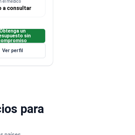
n el médico
o a consultar
Obtenga un
esupuesto sin
compromiso
Ver perfil
cios para
es países