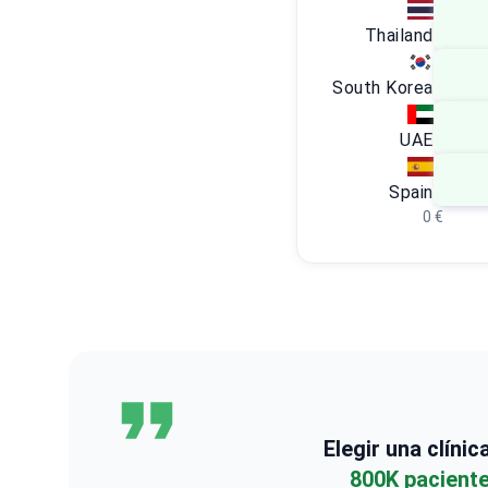
Thailand
South Korea
UAE
Spain
0 €
Elegir una clíni
800K pacient