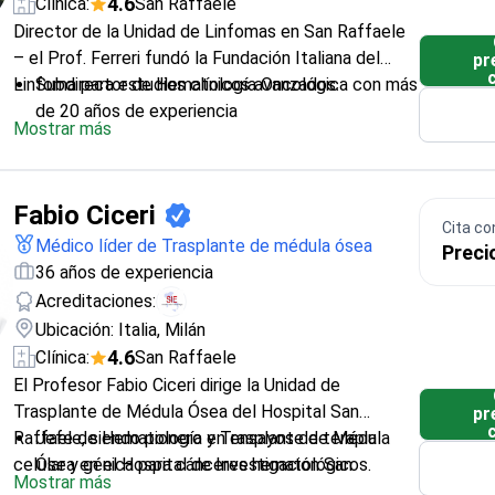
4.6
Clínica:
San Raffaele
Director de la Unidad de Linfomas en San Raffaele
– el Prof. Ferreri fundó la Fundación Italiana del
pr
Linfoma para estudios clínicos avanzados.
Subdirector de Hematología Oncológica con más
de 20 años de experiencia
Mostrar más
Autor de más de 300 artículos sobre el
tratamiento del linfoma
Especializado en la investigación de linfomas no
Fabio Ciceri
Hodgkin
Cita co
Miembro de la Asociación Europea de
Médico líder de Trasplante de médula ósea
Preci
Hematología y de la Sociedad Americana de
36 años de experiencia
Hematología
Acreditaciones:
Ubicación: Italia, Milán
4.6
Clínica:
San Raffaele
El Profesor Fabio Ciceri dirige la Unidad de
Trasplante de Médula Ósea del Hospital San
pr
Raffaele, siendo pionero en ensayos de terapia
Jefe de Hematología y Trasplante de Médula
celular y génica para cánceres hematológicos.
Ósea en el Hospital de Investigación San
Mostrar más
Raffaele