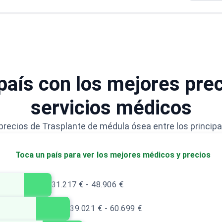
Investigador Principal en ensayos clínicos para
cánceres hematológicos e inmunodeficiencias
Ha publicado más de 180 artículos de
investigación en hematología
Miembro del Grupo Europeo de Trasplante de
Sangre y Médula Ósea (European Blood and
 país con los mejores pre
Marrow Transplantation Group)
servicios médicos
recios de Trasplante de médula ósea entre los principa
Toca un país para ver los mejores médicos y precios
31.217 € - 48.906 €
39.021 € - 60.699 €