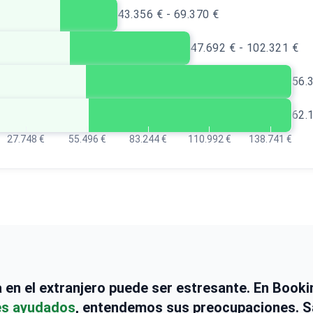
43.356 € - 69.370 €
47.692 € - 102.321 €
56.
62.
27.748 €
55.496 €
83.244 €
110.992 €
138.741 €
ca en el extranjero puede ser estresante. En Boo
es ayudados
, entendemos sus preocupaciones.