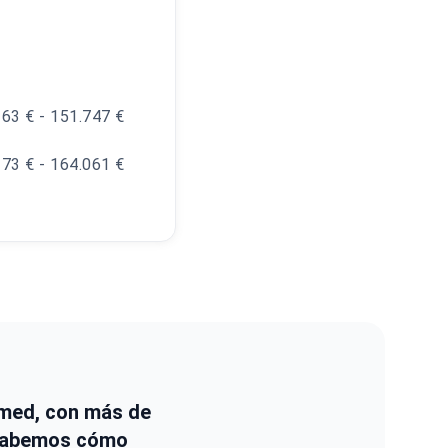
363 € - 151.747 €
173 € - 164.061 €
kimed, con más de
 Sabemos cómo