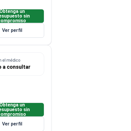
Obtenga un
esupuesto sin
compromiso
Ver perfil
n el médico
o a consultar
Obtenga un
esupuesto sin
compromiso
Ver perfil