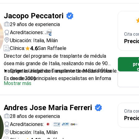
Jacopo Peccatori
29 años de experiencia
Acreditaciones:
Cita co
Ubicación: Italia, Milán
Preci
4.6
Clínica:
San Raffaele
Director del programa de trasplante de médula
ósea más grande de Italia, realizando más de 90
pr
trasplantes alogénicos anualmente en San Raffaele.
Dirige la Unidad de Trasplante de Médula Ósea
Es uno de los principales especialistas en linfoma
desde 2006
Mostrar más
del país.
Especializado en hematología y medicina interna
por la Universidad de Milán
Ha publicado más de 70 estudios sobre
Andres Jose Maria Ferreri
trasplantes y cánceres de la sangre
Cita co
Miembro de la Sociedad Europea de Trasplante
28 años de experiencia
Preci
de Sangre y Médula Ósea
Acreditaciones:
Ubicación: Italia, Milán