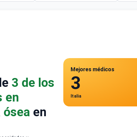
Mejores médicos
3
de
3 de los
s en
Italia
a ósea
en