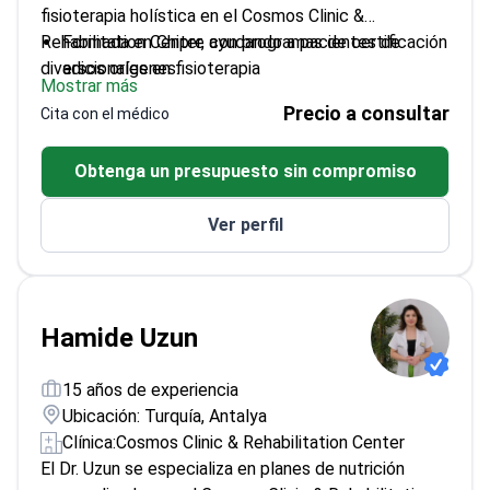
fisioterapia holística en el Cosmos Clinic &
Rehabilitation Center, ayudando a pacientes de
Formada en Chipre con programas de certificación
diversos orígenes.
adicionales en fisioterapia
Mostrar más
Fluidez en inglés, con experiencia en pacientes
Precio a consultar
Cita con el médico
internacionales
Se enfoca en enfoques de rehabilitación
Obtenga un presupuesto sin compromiso
innovadores y holísticos
Trabaja en Medworld Clinics, conocidas por sus
Ver perfil
opciones de terapia avanzada
Hamide Uzun
15 años de experiencia
Ubicación: Turquía, Antalya
Clínica:
Cosmos Clinic & Rehabilitation Center
El Dr. Uzun se especializa en planes de nutrición