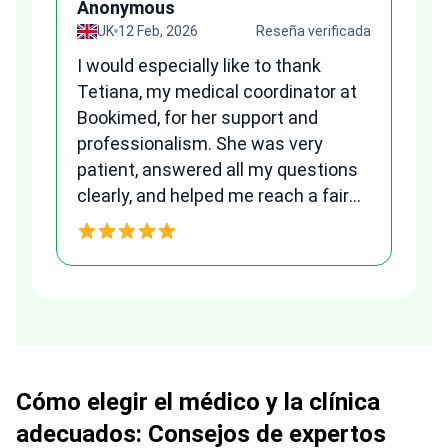
Anonymous
ada
UK
12 Feb, 2026
Reseña verificada
Fr
I would especially like to thank
we
Tetiana, my medical coordinator at
al
Bookimed, for her support and
to
qu
professionalism. She was very
patient, answered all my questions
am
clearly, and helped me reach a fair
and transparent agreement. Her
h
assistance made a stressful
process much easier. Highly
recommended. Thank you Tetiana,
you are the best!!!
Cómo elegir el médico y la clínica
adecuados: Consejos de expertos