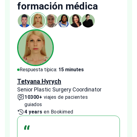
formación médica
Respuesta típica:
15 minutes
Resp
Tetyana Hyrych
Zekr
Senior Plastic Surgery Coordinator
Plast
10300+
viajes de pacientes
2
guiados
1 
4 years
en Bookimed
“
A