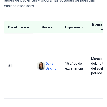
reales de pacientes y programas actuales de nuestras
clínicas asociadas.
Buena Op
Clasificación
Médico
Experiencia
Para
Manejo de
Duha
15 años de
dolor y te
#1
Ozkilic
experiencia
del suelo
pélvico