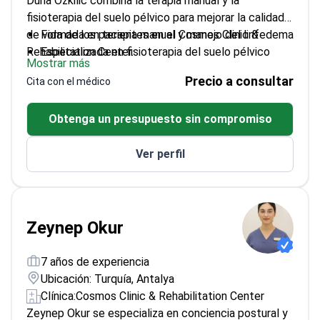
Duha Ozkilic combina la terapia manual y la
fisioterapia del suelo pélvico para mejorar la calidad
de vida de los pacientes en el Cosmos Clinic &
Formada en terapia manual y manejo del linfedema
Rehabilitation Center.
Especializada en fisioterapia del suelo pélvico
Mostrar más
para el alivio del dolor
Precio a consultar
Cita con el médico
Comprometida con la atención centrada en el
paciente y la mejora continua
Obtenga un presupuesto sin compromiso
Graduada en el programa de Fisioterapia de la
Universidad Ankara Gazi
Ver perfil
Zeynep Okur
7 años de experiencia
Ubicación: Turquía, Antalya
Clínica:
Cosmos Clinic & Rehabilitation Center
Zeynep Okur se especializa en conciencia postural y