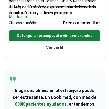
personalizados en el Cosmos Clinic & Rehabilitation
Center, con un enfoque en programas de bienestar,
Más de 10 años de experiencia en ciencias de la
desintoxicación y antienvejecimiento.
nutrición
Mostrar más
Actualmente cursa un doctorado para mantenerse
Precio a consultar
Cita con el médico
al día con las últimas investigaciones
Se centra en cambios de estilo de vida
Obtenga un presupuesto sin compromiso
sostenibles para la salud a largo plazo
Graduada de la Facultad de Ciencias de la Salud
Ver perfil
de la Universidad de Erciyes
Elegir una clínica en el extranjero puede
ser estresante. En Bookimed, con más de
800K pacientes ayudados
, entendemos