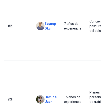
Concienci
Zeynep
7 años de
#2
postural y 
Okur
experiencia
del dolor
Planes
Hamide
15 años de
personali
#3
Uzun
experiencia
de nutrici