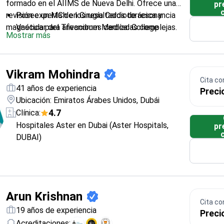
formado en el AIIMS de Nueva Delhi. Ofrece una
pr
revisión experta de los resultados de resonancia
Posee un MCh en Cirugía Cardiotorácica y
magnética para afecciones cardíacas complejas.
Vascular del Trivandrum Medical College
Mostrar más
Formado en cirugía cardíaca en el Hospital
Waikato de Nueva Zelanda
Experto en la técnica de Bentall, un
Vikram Mohindra
procedimiento para proteger la aorta y las
Cita co
válvulas cardíacas
41 años de experiencia
Preci
Especializado en reintervenciones cardíacas y
Ubicación: Emiratos Árabes Unidos, Dubái
procedimientos cardíacos mínimamente
4.7
Clínica:
invasivos
Hospitales Aster en Dubai (Aster Hospitals,
pr
Ex cirujano consultor residente en el Hospital
DUBAI)
Nawaloka de Sri Lanka
Arun Krishnan
Cita co
19 años de experiencia
Preci
Acreditaciones: