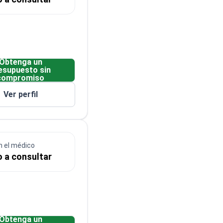
Obtenga un
esupuesto sin
compromiso
Ver perfil
n el médico
o a consultar
Obtenga un