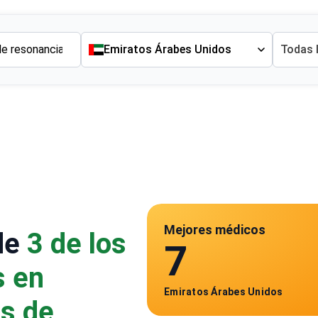
Emiratos Árabes Unidos
Todas 
Mejores médicos
de
3 de los
7
s en
Emiratos Árabes Unidos
os de