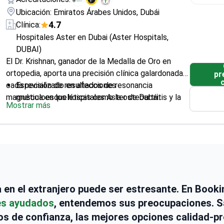
Ubicación: Emiratos Árabes Unidos, Dubái
4.7
Clínica:
Hospitales Aster en Dubai (Aster Hospitals,
DUBAI)
El Dr. Krishnan, ganador de la Medalla de Oro en
ortopedia, aporta una precisión clínica galardonada a
pr
cada revisión de resultados de resonancia
Especializado en afecciones
magnética en los hospitales Aster de Dubái.
musculoesqueléticas como la osteoartritis y la
Mostrar más
espondilitis anquilosante
Realiza artroscopias de rodilla y hombro, una
técnica de imagen articular especializada
mediante pequeñas cámaras
Experto en procedimientos de estabilización de
la columna vertebral, incluyendo cifoplastia y
vertebroplastia
ca en el extranjero puede ser estresante. En Boo
Miembro de la Sociedad India de Artroscopia,
es ayudados
, entendemos sus preocupaciones.
centrada en técnicas de diagnóstico específicas
s de confianza, las mejores opciones calidad-pr
para articulaciones