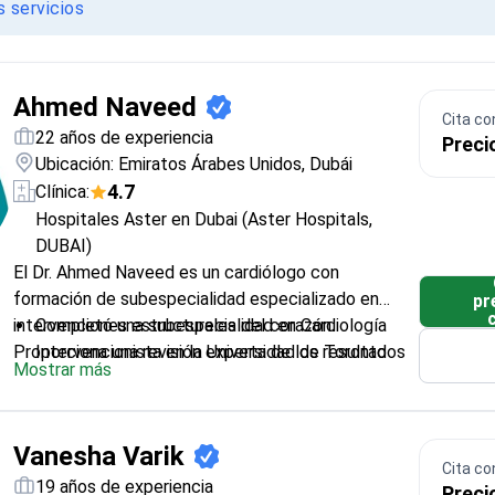
 servicios
Ahmed Naveed
Cita co
22 años de experiencia
Preci
Ubicación: Emiratos Árabes Unidos, Dubái
4.7
Clínica:
Hospitales Aster en Dubai (Aster Hospitals,
DUBAI)
El Dr. Ahmed Naveed es un cardiólogo con
formación de subespecialidad especializado en
pr
intervenciones estructurales del corazón.
Completó una subespecialidad en Cardiología
Proporciona una revisión experta de los resultados
Intervencionista en la Universidad de Toronto
Mostrar más
de resonancia magnética en el Hospital Aster para
Ocupó un cargo de Profesor Asistente en el
guiar procedimientos cardíacos complejos.
Instituto Sri Jayadeva de Ciencias
Cardiovasculares
Vanesha Varik
Formado en intervenciones de enfermedades
Cita co
estructurales del corazón en el Hospital St.
19 años de experiencia
Preci