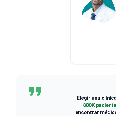
Elegir una clíni
800K pacient
encontrar médico