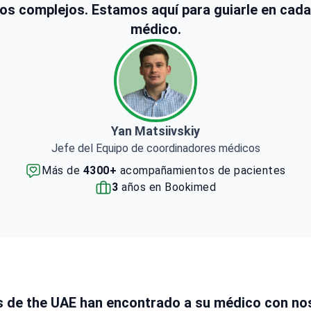
Formado en el Govt Medical College de
os complejos. Estamos aquí para guiarle en cada
Kottayam, una destacada institución médica india
médico.
Yan Matsiivskiy
Jefe del Equipo de coordinadores médicos
Más de
4300+
acompañamientos de pacientes
3
años en Bookimed
s de the UAE han encontrado a su médico con no