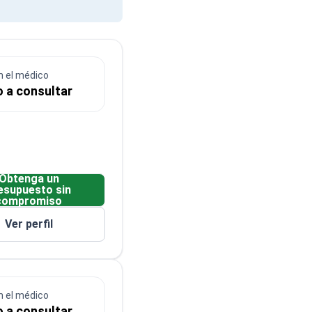
n el médico
o a consultar
Obtenga un
esupuesto sin
compromiso
Ver perfil
n el médico
o a consultar