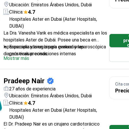
Michaels en Canadá
Ubicación: Emiratos Árabes Unidos, Dubái
Realiza angiografías coronarias y angioplastias
4.7
Clínica:
para restaurar el flujo sanguíneo al corazón
Hospitales Aster en Dubai (Aster Hospitals,
Miembro de la Sociedad de Cardiología de la
DUBAI)
India
La Dra. Vanesha Varik es médica especialista en los
hospitales Aster de Dubái. Posee una beca en
pr
laparoscopia y cirugía para evaluaciones
Especializada en cirugía general y laparoscópica
diagnósticas precisas.
para evaluar condiciones internas
Mostrar más
Licenciada como especialista por el
Departamento de Salud (DOH)
Completó un título de maestría (MS) junto con
Pradeep Nair
su formación médica MBBS
Cita co
Ejerce en los hospitales Aster, un importante
27 años de experiencia
Preci
proveedor de atención médica en Dubái
Ubicación: Emiratos Árabes Unidos, Dubái
Su enfoque profesional incluye la evaluación de
4.7
Clínica:
necesidades quirúrgicas a través de revisiones
Hospitales Aster en Dubai (Aster Hospitals,
diagnósticas
DUBAI)
El Dr. Pradeep Nair es un cirujano cardiotorácico