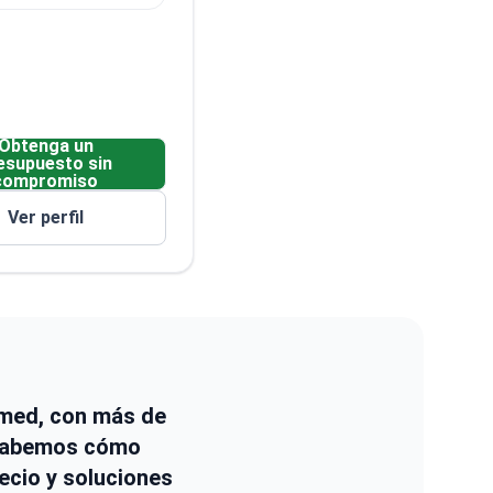
Obtenga un
esupuesto sin
compromiso
Ver perfil
kimed, con más de
 Sabemos cómo
ecio y soluciones