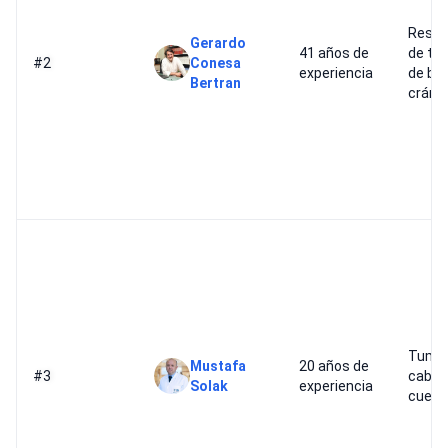
Resec
Gerardo
41 años de
de tu
#2
Conesa
experiencia
de ba
Bertran
cráne
Tumor
Mustafa
20 años de
#3
cabez
Solak
experiencia
cuello