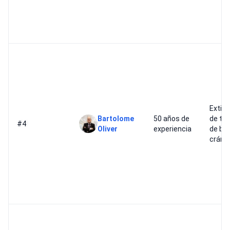
Extirp
Bartolome
50 años de
de tu
#4
Oliver
experiencia
de ba
cráne