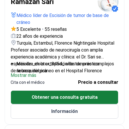
Ramazan Sari
Médico líder de Escisión de tumor de base de
cráneo
5 Excelente
•
55 reseñas
22 años de experiencia
Turquía, Estambul, Florence Nightingale Hospital
Profesor asociado de neurocirugía con amplia
experiencia académica y clínica: el Dr. Sari se
especializa en la extirpación de tumores complejos
Más de _doctor_8454_ años de práctica
de la base del cráneo en el Hospital Florence
neuroquirúrgica
Mostrar más
Nightingale.
Formado en el Hospital de Formación e
Precio a consultar
Cita con el médico
Investigación S.B. Göztepe
Contribuyó a establecer el Departamento de
Obtener una consulta gratuita
Neurocirugía de la Universidad Medipol
Dominio avanzado del inglés para pacientes
Información
internacionales