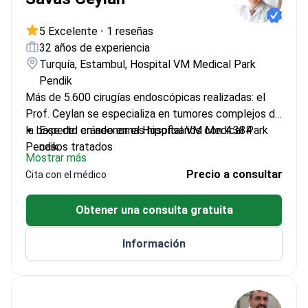
5 Excelente
•
1 reseñas
32 años de experiencia
Turquía, Estambul, Hospital VM Medical Park
Pendik
Más de 5.600 cirugías endoscópicas realizadas: el
Prof. Ceylan se especializa en tumores complejos de
la base del cráneo en el Hospital VM Medical Park
Experto en adenomas hipofisarios con 4.384
Pendik.
casos tratados
Mostrar más
Pionero en técnicas de cirugía endoscópica
Precio a consultar
Cita con el médico
transesfenoidal
Jefe del Departamento de Neurocirugía de la
Obtener una consulta gratuita
Universidad de Kocaeli
Miembro del Comité de Base de Cráneo de la
Información
WFNS
Galardonado con el Premio al Servicio de la
Asociación Turca de Neurocirugía en 2016