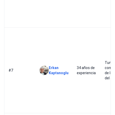
Tumo
Erkan
34 años de
compl
#7
Kaptanoglu
experiencia
de la 
del c