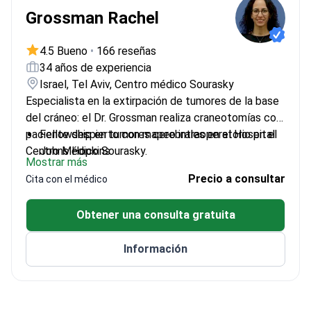
Grossman Rachel
4.5 Bueno
•
166 reseñas
34 años de experiencia
Israel, Tel Aviv, Centro médico Sourasky
Especialista en la extirpación de tumores de la base
del cráneo: el Dr. Grossman realiza craneotomías con
paciente despierto con mapeo intraoperatorio en el
Fellowship en tumores cerebrales en el Hospital
Centro Médico Sourasky.
Johns Hopkins
Mostrar más
Miembro de la Sección de Tumores de la EANS y
Precio a consultar
Cita con el médico
la WFNS
Galardonado con premios internacionales de
Obtener una consulta gratuita
investigación por tratamientos de tumores
cerebrales
Información
Realiza resecciones transnasales y
procedimientos complejos de la base del cráneo