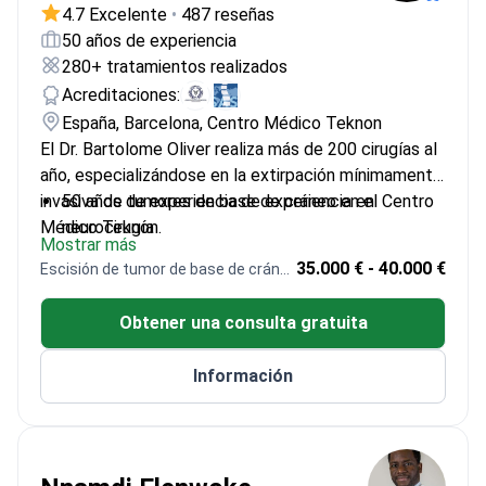
4.7 Excelente
•
487 reseñas
50 años de experiencia
280+ tratamientos realizados
Acreditaciones:
España, Barcelona, Centro Médico Teknon
El Dr. Bartolome Oliver realiza más de 200 cirugías al
año, especializándose en la extirpación mínimamente
invasiva de tumores de base de cráneo en el Centro
50 años de experiencia de experiencia en
Médico Teknon.
neurocirugía
Mostrar más
Presidente de la Sociedad Europea de Base de
35.000 € - 40.000 €
Escisión de tumor de base de cráneo
Cráneo
Pionero en cirugía endoscópica transnasal para
Obtener una consulta gratuita
tumores de base de cráneo
Codirector del Instituto Oliver & Ayats
Información
Ofrece consultas online a través de Teams o
Zoom