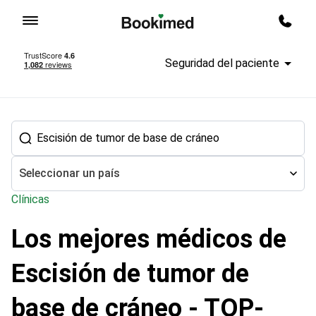
Ir a inicio
Quier
Seguridad del paciente
Seleccionar un país
Clínicas
Los mejores médicos de
Tratamiento en el extranjero
Neurocirugía
los médicos de Cirug
Escisión de tumor de
base de cráneo - TOP-