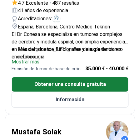
4.7 Excelente
•
487 reseñas
41 años de experiencia
Acreditaciones:
España, Barcelona, Centro Médico Teknon
El Dr. Conesa se especializa en tumores complejos
de cerebro y médula espinal, con amplia experiencia
en áreas altamente funcionales y cirugía de tronco
Más de _doctor_1711_ años de experiencia en
encefálico.
neurocirugía
Mostrar más
Desarrollador de plataformas de realidad
35.000 € - 40.000 €
Escisión de tumor de base de cráneo
aumentada para la planificación de cirugías
cerebrales
Obtener una consulta gratuita
Director de Neurocirugía en el Centro Médico
Teknon
Información
Formado en hospitales de primer nivel, incluyendo
el Massachusetts General Hospital y la
Universidad de Loyola
Miembro de sociedades neuroquirúrgicas
Mustafa Solak
europeas y españolas