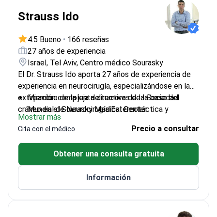
Strauss Ido
4.5 Bueno
•
166 reseñas
27 años de experiencia
Israel, Tel Aviv, Centro médico Sourasky
El Dr. Strauss Ido aporta 27 años de experiencia de
experiencia en neurocirugía, especializándose en la
extirpación compleja de tumores de la base del
Miembro de la junta directiva de la Sociedad
cráneo en el Sourasky Medical Center.
Mundial de Neurocirugía Estereotáctica y
Mostrar más
Funcional
Precio a consultar
Cita con el médico
Formación de subespecialidad (fellowship) en
Neurocirugía Funcional en el Toronto Western
Obtener una consulta gratuita
Hospital
Investigador con publicaciones en revistas
Información
nacionales e internacionales de neurocirugía
Miembro de la Sociedad Americana de
Neurocirugía