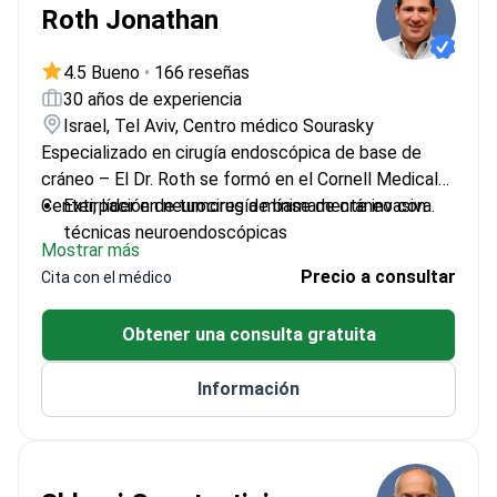
Roth Jonathan
4.5 Bueno
•
166 reseñas
30 años de experiencia
Israel, Tel Aviv, Centro médico Sourasky
Especializado en cirugía endoscópica de base de
cráneo – El Dr. Roth se formó en el Cornell Medical
Center, líder en neurocirugía mínimamente invasiva.
Extirpación de tumores de base de cráneo con
técnicas neuroendoscópicas
Mostrar más
Formación dual en neurocirugía de adultos y
Precio a consultar
Cita con el médico
pediátrica
Miembro de la Federación Internacional de
Obtener una consulta gratuita
Neuroendoscopia
Investigador publicado que avanza en métodos
Información
neuroquirúrgicos