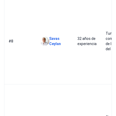
Tumo
Savas
32 años de
compl
#8
Ceylan
experiencia
de la 
del c