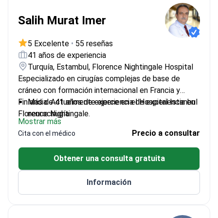
Salih Murat Imer
5 Excelente
•
55 reseñas
41 años de experiencia
Turquía, Estambul, Florence Nightingale Hospital
Especializado en cirugías complejas de base de
cráneo con formación internacional en Francia y
Finlandia. Actualmente ejerce en el Hospital Istanbul
Más de 41 años de experiencia de experiencia en
Florence Nightingale.
neurocirugía
Mostrar más
Formación avanzada en Leksell Gamma Knife para
Precio a consultar
Cita con el médico
tumores de base de cráneo
Publicó 68 artículos y 9 capítulos de libros
Obtener una consulta gratuita
Participó en 33 congresos internacionales como
ponente
Información