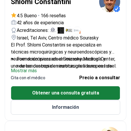
Shlomi Constantini
4.5 Bueno
•
166 reseñas
42 años de experiencia
Acreditaciones:
Israel, Tel Aviv, Centro médico Sourasky
El Prof. Shlomi Constantini se especializa en
técnicas microquirúrgicas y neuroendoscópicas y
neuroendoscópicas en el Sourasky Medical Center,
Formación avanzada en microneurocirugía y
uno de los centros de neurocirugía líderes en Israel.
neuroendoscopia en instituciones europeas de
Mostrar más
primer nivel
Precio a consultar
Cita con el médico
Trata regularmente tumores complejos de la base
del cráneo tanto en adultos como en niños
Obtener una consulta gratuita
Galardonado con el premio Mahaly Best Clinical
Research Award de la AANS
Información
Miembro de la Federación Internacional de
Neuroendoscopia y otras sociedades prestigiosas