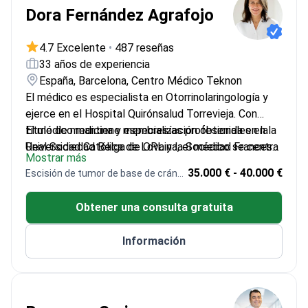
Dora Fernández Agrafojo
4.7 Excelente
•
487 reseñas
33 años de experiencia
España, Barcelona, Centro Médico Teknon
El médico es especialista en Otorrinolaringología y
ejerce en el Hospital Quirónsalud Torrevieja. Con
título de medicina y especialización obtenida en la
El médico mantiene membresías profesionales en la
Universidad Católica de Lovaina, el médico se centra
Real Sociedad Belga de ORL y la Sociedad Francesa
Mostrar más
en el diagnóstico y tratamiento de afecciones de
de Otorrinolaringología, aportando formación y
35.000 € - 40.000 €
Escisión de tumor de base de cráneo
oído, nariz y garganta, incluyendo síntomas auditivos,
experiencia internacional al tratamiento de pacientes
nasales y laríngeos. La práctica clínica abarca
en Alicante.
Obtener una consulta gratuita
consultas de ORL para adultos, diagnóstico
ambulatorio y evaluaciones médicas
Información
multidisciplinares en un entorno hospitalario privado.