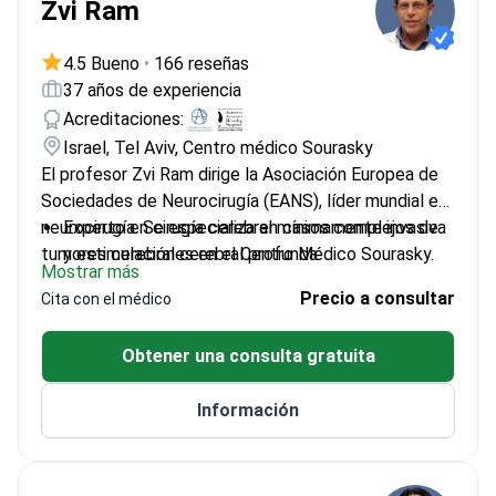
Zvi Ram
4.5 Bueno
•
166 reseñas
37 años de experiencia
Acreditaciones:
Israel, Tel Aviv, Centro médico Sourasky
El profesor Zvi Ram dirige la Asociación Europea de
Sociedades de Neurocirugía (EANS), líder mundial en
neurocirugía. Se especializa en casos complejos de
Experto en cirugía cerebral mínimamente invasiva
tumores cerebrales en el Centro Médico Sourasky.
y estimulación cerebral profunda
Mostrar más
Galardonado con el premio de la Fundación
Precio a consultar
Cita con el médico
Goldhirsh por tratamientos neurológicos
innovadores
Obtener una consulta gratuita
Formado en técnicas microquirúrgicas en Suiza y
neurocirugía guiada por imagen en Grecia
Información
Pionero en terapias basadas en genes para
pacientes con cáncer cerebral