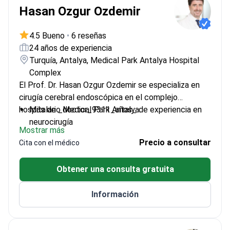
Hasan Ozgur Ozdemir
4.5 Bueno
•
6 reseñas
24 años de experiencia
Turquía, Antalya, Medical Park Antalya Hospital
Complex
El Prof. Dr. Hasan Ozgur Ozdemir se especializa en
cirugía cerebral endoscópica en el complejo
hospitalario Medical Park Antalya.
Más de _doctor_9311_años_ de experiencia en
neurocirugía
Mostrar más
Experto en operaciones vasculares cerebrales y
Precio a consultar
Cita con el médico
tumores de columna
Primer lugar en el examen de competencia de la
Obtener una consulta gratuita
Sociedad Turca de Neurocirugía
Miembro de la Sociedad Turca de Neurocirugía
Información