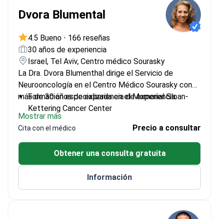
Dvora Blumental
4.5 Bueno
•
166 reseñas
30 años de experiencia
Israel, Tel Aviv, Centro médico Sourasky
La Dra. Dvora Blumenthal dirige el Servicio de
Neurooncología en el Centro Médico Sourasky con
más de 30 años de experiencia de experiencia.
Formación especializada en el Memorial Sloan-
Kettering Cancer Center
Mostrar más
Neurooncóloga senior desde 1998
Precio a consultar
Cita con el médico
Anteriormente dirigió el Servicio de
Neurooncología en el Huntsman Cancer Institute
Obtener una consulta gratuita
Información