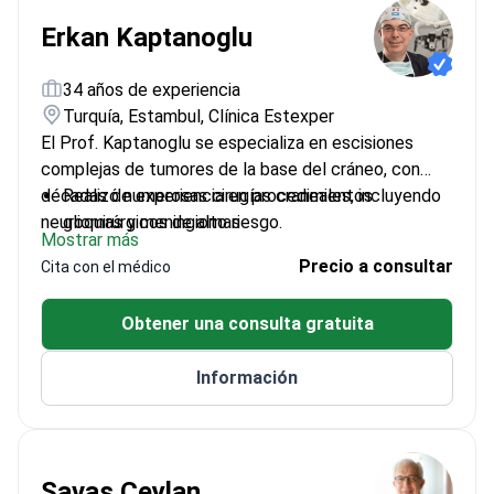
Erkan Kaptanoglu
34 años de experiencia
Turquía, Estambul, Clínica Estexper
El Prof. Kaptanoglu se especializa en escisiones
complejas de tumores de la base del cráneo, con
décadas de experiencia en procedimientos
Realizó numerosas cirugías craneales, incluyendo
neuroquirúrgicos de alto riesgo.
gliomas y meningiomas
Mostrar más
Ex Jefe de Neurocirugía en la Universidad de
Precio a consultar
Cita con el médico
Mármara
Publicó 65 artículos científicos internacionales
Obtener una consulta gratuita
sobre neurocirugía
Miembro de las organizaciones EUROSPINE y AO
Información
Spine
Savas Ceylan