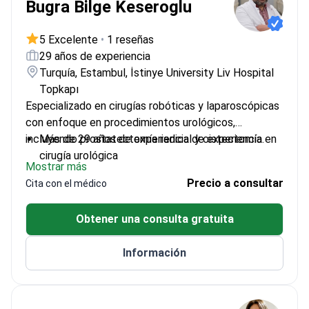
Bugra Bilge Keseroglu
5 Excelente
•
1 reseñas
29 años de experiencia
Turquía, Estambul, İstinye University Liv Hospital
Topkapı
Especializado en cirugías robóticas y laparoscópicas
con enfoque en procedimientos urológicos,
incluyendo prostatectomía radical y cistectomía.
Más de 29 años de experiencia de experiencia en
cirugía urológica
Mostrar más
Formado en técnicas robóticas y laparoscópicas
Precio a consultar
Cita con el médico
avanzadas
Ha realizado numerosas cirugías complejas,
Obtener una consulta gratuita
incluyendo prostatectomía radical
Miembro de las principales sociedades urológicas
Información