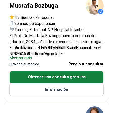
Mustafa Bozbuga
4.3 Bueno
•
73 reseñas
35 años de experiencia
Turquía, Estambul, NP Hospital Istanbul
El Prof. Dr. Mustafa Bozbuga cuenta con más de
_doctor_2084_ años de experiencia en neurocirugía,
especializándose en cirugía de base de cráneo en el
Profesor en el NPISTANBUL Brain Hospital, un
NPISTANBUL Brain Hospital.
centro neuroquirúrgico líder
Mostrar más
Publicaciones en revistas internacionales y
Precio a consultar
Cita con el médico
nacionales revisadas por pares
Presentación de trabajos científicos en
Obtener una consulta gratuita
conferencias mundiales
Graduado de la Facultad de Medicina de la
Información
Universidad de Estambul
Completó estudios de posgrado en neurocirugía
en la IU Istanbul Medical School