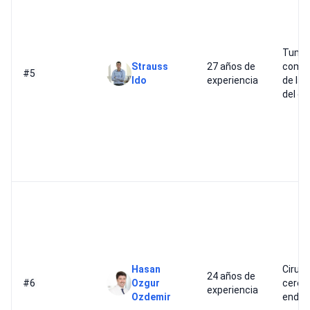
Tumo
Strauss
27 años de
compl
#5
Ido
experiencia
de la 
del c
Hasan
Cirugí
24 años de
#6
Ozgur
cerebr
experiencia
Ozdemir
endos