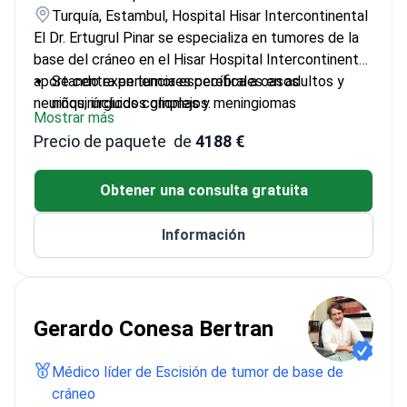
Turquía, Estambul, Hospital Hisar Intercontinental
El Dr. Ertugrul Pinar se especializa en tumores de la
base del cráneo en el Hisar Hospital Intercontinental,
aportando experiencia específica a casos
Se centra en tumores cerebrales en adultos y
neuroquirúrgicos complejos.
niños, incluidos gliomas y meningiomas
Mostrar más
Formado en neurocirugía en la Universidad de
Precio de paquete
de
4188 €
Marmara, una de las facultades de medicina
líderes en Turquía
Gestiona todos los tipos de tumores de la base
Obtener una consulta gratuita
del cráneo, desde adenomas hipofisarios hasta
masas en la fosa posterior
Información
Gerardo Conesa Bertran
Médico líder de Escisión de tumor de base de
cráneo