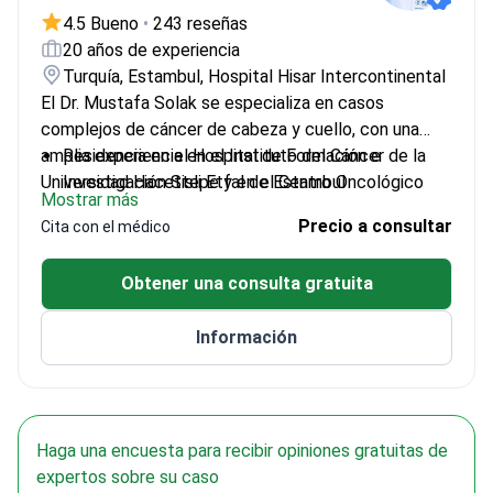
4.5 Bueno
•
243 reseñas
20 años de experiencia
Turquía, Estambul, Hospital Hisar Intercontinental
El Dr. Mustafa Solak se especializa en casos
complejos de cáncer de cabeza y cuello, con una
amplia experiencia en el Instituto del Cáncer de la
Residencia en el Hospital de Formación e
Universidad Hacettepe y en el Centro Oncológico
Investigación Sisli Etfal de Estambul
Mostrar más
MD Anderson de la Universidad de Texas.
Subespecialización en oncología en la Universidad
Precio a consultar
Cita con el médico
Hacettepe
Trabaja en el Hisar Hospital Intercontinental
Obtener una consulta gratuita
Trata diversos tipos de cáncer, incluidos los de
cabeza y cuello
Información
Haga una encuesta para recibir opiniones gratuitas de
expertos sobre su caso