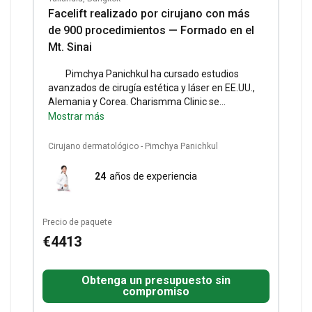
Facelift realizado por cirujano con más
de 900 procedimientos — Formado en el
Mt. Sinai
Pimchya Panichkul ha cursado estudios
avanzados de cirugía estética y láser en EE.UU.,
Alemania y Corea.
Charismma Clinic se
especializa en mejoras faciales de vanguardia
Mostrar más
utilizando la última tecnología en Bangkok.
Servicios incluidos:
Consulta por vídeo o mensaje
Cirujano dermatológico - Pimchya Panichkul
de texto.
Información sobre la estancia:
No se
requiere hospitalización ni estancia en hotel; el
24
años de experiencia
alojamiento no está incluido en el precio.
Precio de paquete
€4413
Obtenga un presupuesto sin
compromiso