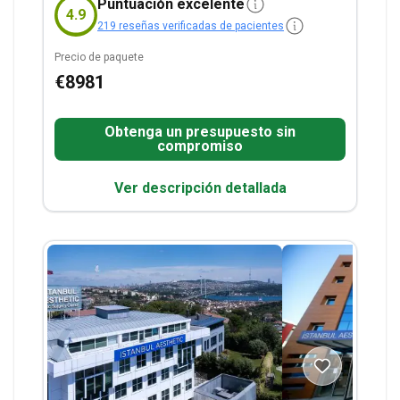
Puntuación excelente
4.9
between airport, hotel and clinic).
Stay Info:
1-day
219 reseñas verificadas de pacientes
hospital stay, 6-day hotel stay included in the
price.
Precio de paquete
€8981
Obtenga un presupuesto sin
compromiso
Ver descripción detallada