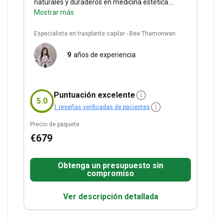
naturales y duraderos en medicina estética.
Plenary Wellness colabora con la Universidad
Mostrar más
Príncipe de Songkla en la atención integrada en
la investigación y la innovación en el bienestar.
Especialista en trasplante capilar - Bee Thamonwan
Servicios incluidos:
Aparcamiento, conexión con
personas de ideas afines, consulta con un
9
años de experiencia
médico.
Información sobre la estancia:
El
alojamiento y los traslados no están incluidos; no
se requiere estancia en el hotel.
Puntuación excelente
5.0
1 reseñas verificadas de pacientes
Precio de paquete
€679
Obtenga un presupuesto sin
compromiso
Ver descripción detallada