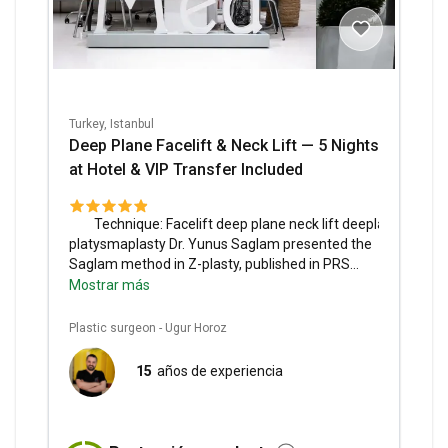
Turkey, Istanbul
Deep Plane Facelift & Neck Lift — 5 Nights
at Hotel & VIP Transfer Included
Technique:
Facelift deep plane neck lift deeplane
platysmaplasty
Dr. Yunus Saglam presented the
Saglam method in Z-plasty, published in PRS
Journal.
Dr. MED Clinic boasts a 97.0% success
Mostrar más
rate for facelift surgeries.
Included Services:
Breakfast only, post-operative care, post-op
Plastic surgeon - Ugur Horoz
medications, medications, blood tests,
consultation with a doctor, consultation with a
15
años de experiencia
plastic surgeon, general anesthesia,
compression garments, compression corset,
hospitalization + afterward hotel stay, VIP
transfer (premium vehicle service, all transfers