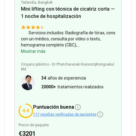
Tailandia, Bangkok
Mini lifting con técnica de cicatriz corta —
1 noche de hospitalización
Servicios incluidos:
Radiografía de tórax, consulta
con un médico, consulta por vídeo o texto,
hemograma completo (CBC),
electrocardiograma (ECG), hospitalización +
Mostrar más
después estancia en hotel, traslado aeropuerto-
hotel-clínica-aeropuerto.
Información sobre la
Cirujano plástico - Dr Phatcharasak Kraisornphongsakul
estancia:
0 días de estancia en el hospital, 0 días
Md
de estancia en el hotel.
34
años de experiencia
20000+
tratamientos realizados
Puntuación buena
4.4
117 reseñas verificadas de pacientes
Precio de paquete
€3201