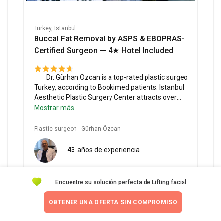
Turkey, Istanbul
Buccal Fat Removal by ASPS & EBOPRAS-
Certified Surgeon — 4★ Hotel Included
Dr. Gürhan Özcan is a top-rated plastic surgeon in
Turkey, according to Bookimed patients.
Istanbul
Aesthetic Plastic Surgery Center attracts over
4,000 patients annually for plastic procedures.
Mostrar más
Included Services:
Follow-up examination,
preoperative tests, local anesthesia, consultation
Plastic surgeon - Gürhan Özcan
with a doctor, 4* hotel, transfer airport-clinic-
airport, 5* hotel.
Stay Info:
1 day stay in the
43
años de experiencia
patient room, 3 days stay in the hotel, included in
the price.
Encuentre su solución perfecta de Lifting facial
Puntuación excelente
4.7
OBTENER UNA OFERTA SIN COMPROMISO
517 reseñas verificadas de pacientes
Precio de paquete