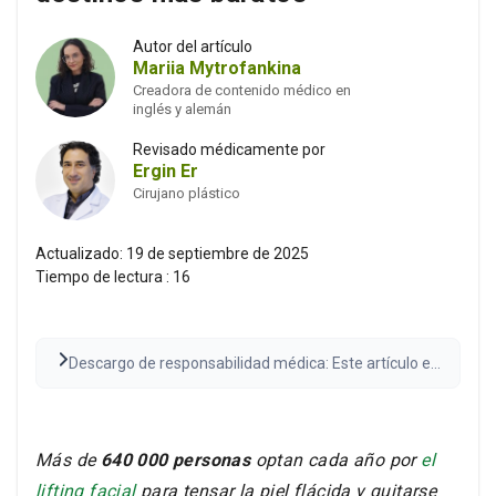
Autor del artículo
Mariia Mytrofankina
Creadora de contenido médico en
inglés y alemán
Revisado médicamente por
Ergin Er
Cirujano plástico
Actualizado:
19 de septiembre de 2025
Tiempo de lectura :
16
Descargo de responsabilidad médica: Este artículo es
solo con fines informativos y no constituye
asesoramiento médico. Consulte siempre con un
proveedor de atención médica calificado antes de
tomar decisiones médicas. Los resultados pueden
Más de
640 000 personas
optan cada año por
el
variar.
Lea el descargo de responsabilidad completo
lifting facial
para tensar la piel flácida y quitarse