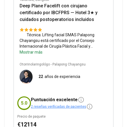
Deep Plane Facelift con cirujano
certificado por IBCFPRS — Hotel 3★ y
cuidados postoperatorios incluidos
Técnica:
Lifting facial SMAS
Palapong
Chayangsu está certificado por el Consejo
Internacional de Cirugía Plástica Facial y
Reconstructiva.
La clínica Bangkok Facelift by
Mostrar más
BKFL está especializada en cirugía plástica facial
y atrae a pacientes de toda Asia.
Servicios
Otorrinolaringológo - Palapong Chayangsu
incluidos:
Cuidados postoperatorios, medicación
postoperatoria, visita de seguimiento, anestesia
22
años de experiencia
local, consulta por vídeo o texto, traslado a la
clínica.
Información sobre la estancia:
Hotel de
3*, incluido en el precio.
Puntuación excelente
5.0
2 reseñas verificadas de pacientes
Precio de paquete
€12114