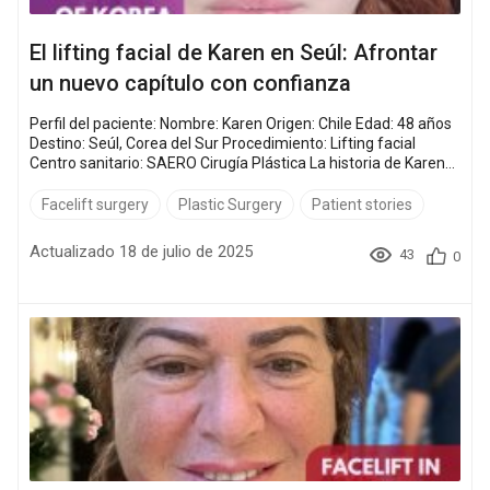
El lifting facial de Karen en Seúl: Afrontar
un nuevo capítulo con confianza
Perfil del paciente: Nombre: Karen Origen: Chile Edad: 48 años
Destino: Seúl, Corea del Sur Procedimiento: Lifting facial
Centro sanitario: SAERO Cirugía Plástica La historia de Karen
es más que una historia de mejora estética. Es una
celebración de confianza renovada y el comienzo de un nuevo
Facelift surgery
Plastic Surgery
Patient stories
y emocionante capítulo en su vida. Su viaje está bellamente
plasmado en sus historias de cirugía e...
Actualizado 18 de julio de 2025
43
0