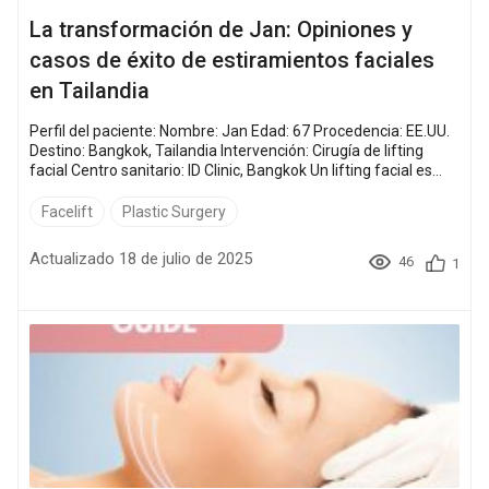
La transformación de Jan: Opiniones y
casos de éxito de estiramientos faciales
en Tailandia
Perfil del paciente: Nombre: Jan Edad: 67 Procedencia: EE.UU.
Destino: Bangkok, Tailandia Intervención: Cirugía de lifting
facial Centro sanitario: ID Clinic, Bangkok Un lifting facial es
algo más que un procedimiento cosmético; es una forma de
que muchas personas recuperen la confianza en sí mismas y
Facelift
Plastic Surgery
se sientan mejor consigo mismas. A medida que
envejecemos, la elasticidad natural de nuestra piel disminuye,
Actualizado 18 de julio de 2025
46
1
provocando flaci...