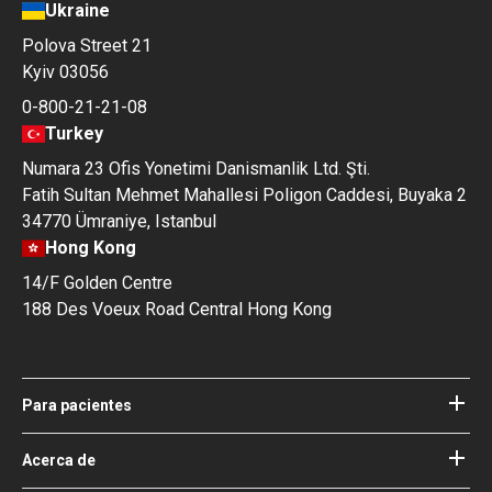
Ukraine
Polova Street 21
Kyiv 03056
0-800-21-21-08
Turkey
Numara 23 Ofis Yonetimi Danismanlik Ltd. Şti.
Fatih Sultan Mehmet Mahallesi Poligon Caddesi, Buyaka 2
34770 Ümraniye, Istanbul
Hong Kong
14/F Golden Centre
188 Des Voeux Road Central Hong Kong
Para pacientes
Hospitales
Médicos
Acerca de
Acerca de Bookimed
Blog