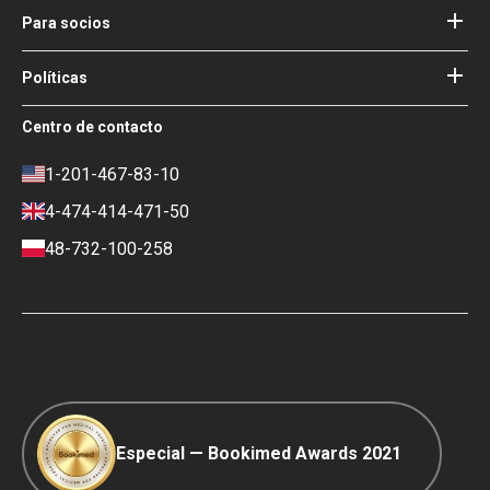
Cómo funciona
Para socios
Guías
Agregue su hospital
Nuestros médicos
Sus garantías
Acceso para socios
Políticas
Consejo de Asesoría Médica de
Bookimed
Términos de uso
Centro de contacto
Impacto social y Medios de
Política de privacidad
comunicación
Política de reseñas
1-201-467-83-10
Carrera
Política financiera
4-474-414-471-50
Contactos
Condiciones de pago y depósito
48-732-100-258
Política de clasificación
Viaje COVID-19
Política editorial
Especial — Bookimed Awards 2021