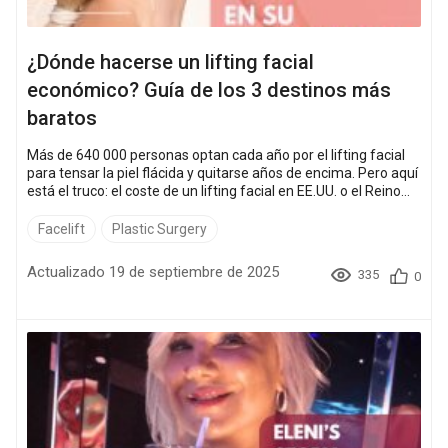
¿Dónde hacerse un lifting facial
económico? Guía de los 3 destinos más
baratos
Más de 640 000 personas optan cada año por el lifting facial
para tensar la piel flácida y quitarse años de encima. Pero aquí
está el truco: el coste de un lifting facial en EE.UU. o el Reino
Unido puede oscilar entre 17 000 $ y 48 000 $. ¿La buena
noticia? En Tailandia, Turquía o México puede ahorrar hasta un
Facelift
Plastic Surgery
70 % sin sacrificar la calidad. Siga leyendo para averiguar
cómo puede someterse a un lifting facial por una fracci&o...
Actualizado 19 de septiembre de 2025
335
0