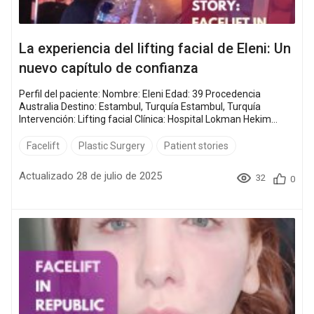
La experiencia del lifting facial de Eleni: Un
nuevo capítulo de confianza
Perfil del paciente: Nombre: Eleni Edad: 39 Procedencia
Australia Destino: Estambul, Turquía Estambul, Turquía
Intervención: Lifting facial Clínica: Hospital Lokman Hekim
Estambul ChatGPT сказал: Para Eleni, la decisión de
someterse a una cirugía de lifting facial era algo más que una
Facelift
Plastic Surgery
Patient stories
mejora estética; era un viaje hacia la recuperación de su
confianza y el rejuv...
Actualizado 28 de julio de 2025
32
0