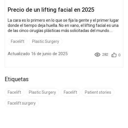
Precio de un lifting facial en 2025
La cara es lo primero en lo que se fija la gente y el primer lugar
donde el tiempo deja huella. No en vano, el lifting facial es una
de las cinco cirugías plásticas más solicitadas del mundo.
Según la ISAPS, más de 646.000 personas se someten a ella
cada año, lo que equivale a un lifting facial cada 50 segundos.
Facelift
Plastic Surgery
Basado en la investigación de Bookimed, este artículo
desglosará los precios medios, lo que está incluido, có...
Actualizado 16 de junio de 2025
282
0
Etiquetas
Facelift
Plastic Surgery
Facelift
Patient stories
Facelift surgery