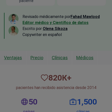
paciente
Revisado médicamente por
Fahad Mawlood
Editor médico y Científico de datos
Escrito por
Olena Sikoza
Сopywriter en español
Ventajas
Precio
Clínicas
Médicos
820
К+
pacientes han recibido asistencia desde 2014
50
1,500
países
clínicas