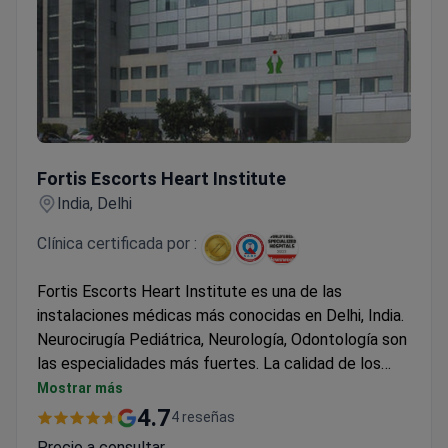
Fortis Escorts Heart Institute
Fortis Escorts Heart Institute
India, Delhi
Clínica certificada por :
Fortis Escorts Heart Institute es una de las
instalaciones médicas más conocidas en Delhi, India.
Neurocirugía Pediátrica, Neurología, Odontología son
las especialidades más fuertes. La calidad de los
servicios y tratamientos médicos está confirmada
Mostrar más
por la Junta de Acreditación de Hospitales
4.7
4 reseñas
Nacionales de la India, Joint Commission
Precio a consultar