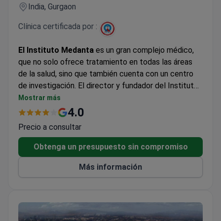
India, Gurgaon
Clínica certificada por :
El Instituto Medanta
es un gran complejo médico,
que no solo ofrece tratamiento en todas las áreas
de la salud, sino que también cuenta con un centro
de investigación. El director y fundador del Instituto
es el mundialmente famoso cirujano cardíaco, el Dr.
Mostrar más
Naresh Trehan.
4.0
Precio a consultar
Obtenga un presupuesto sin compromiso
Más información