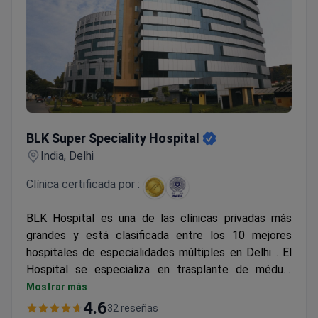
BLK Super Speciality Hospital
BLK Super Speciality Hospital
India, Delhi
Clínica certificada por :
BLK Hospital es una de las clínicas privadas más
grandes y está
clasificada entre los 10 mejores
hospitales de especialidades múltiples en Delhi
. El
Hospital se especializa en trasplante de médula
ósea, tratamiento del cáncer, cirugía bariátrica y
Mostrar más
cardiología. BLK Hospital monitorea las innovaciones
4.6
32 reseñas