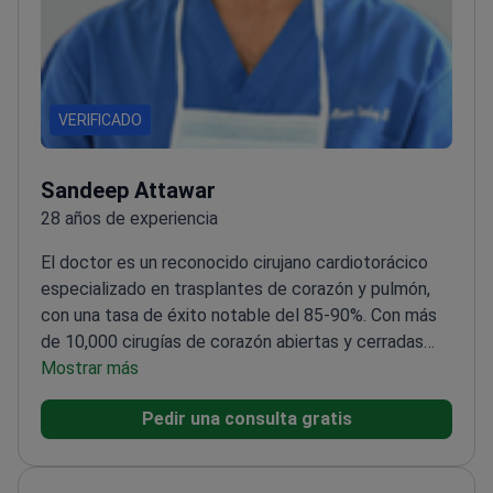
VERIFICADO
Sandeep Attawar
28 años de experiencia
El doctor es un reconocido cirujano cardiotorácico
especializado en trasplantes de corazón y pulmón,
con una tasa de éxito notable del 85-90%. Con más
de 10,000 cirugías de corazón abiertas y cerradas
realizadas tanto en adultos como en niños, el doctor
Mostrar más
tiene una amplia experiencia en el campo.
Pedir una consulta gratis
<\/p>
Actualmente, el doctor se desempeña como
Director y Presidente del Programa de Cirugía
Cardiovascular, Trasplante de Órganos Torácicos y