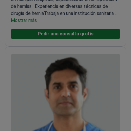
de hernias.
Experiencia en diversas técnicas de
cirugía de hernia
Trabaja en una institución sanitaria
líder
Mostrar más
Comprometido con la atención quirúrgica
centrada en el paciente
Pedir una consulta gratis