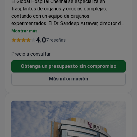
El Global Hospital Chennai se especializa en
trasplantes de órganos y cirugías complejas,
contando con un equipo de cirujanos
experimentados. El Dr. Sandeep Attawar, director del
Programa de Cirugía Cardíaca y Trasplante de
Mostrar más
Órganos Torácicos, ha realizado más de 10.000
4.0
7 reseñas
procedimientos cardiotorácicos. El hospital forma
parte del grupo médico Gleneagles Global Hospitals,
Precio a consultar
que atiende a 2 millones de pacientes al año.
Obtenga un presupuesto sin compromiso
Más información