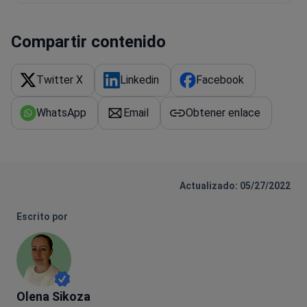
Compartir contenido
Twitter X
Linkedin
Facebook
WhatsApp
Email
Obtener enlace
Actualizado: 05/27/2022
Escrito por
Olena Sikoza
Olena Sikoza