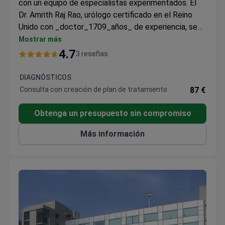
con un equipo de especialistas experimentados. El
Dr. Amrith Raj Rao, urólogo certificado en el Reino
Unido con _doctor_1709_años_ de experiencia, se
especializa en procedimientos mínimamente
Mostrar más
invasivos. Completó becas de cirugía robótica en el
4.7
3 reseñas
Roswell Park Cancer Institute y en la University of
Southern California. La red hospitalaria atiende a más
DIAGNÓSTICOS
de 2 millones de pacientes anualmente en la India e
Consulta con creación de plan de tratamiento
87 €
internacionalmente.
Obtenga un presupuesto sin compromiso
Más información