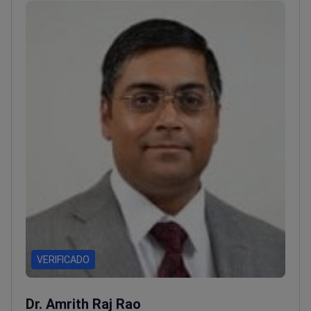
MCS en Gleneagles Global Health City en Chennai.
Los roles anteriores incluyen liderar los
departamentos de cirugía cardíaca en Fortis Gurgaon
y Global Hospitals Group en Chennai.<\/p>
El doctor
es miembro de varias organizaciones prestigiosas,
incluyendo la Sociedad Internacional de Trasplante
de Corazón y Pulmón y la Sociedad de Cirujanos
Torácicos.<\/p>
VERIFICADO
Dr. Amrith Raj Rao