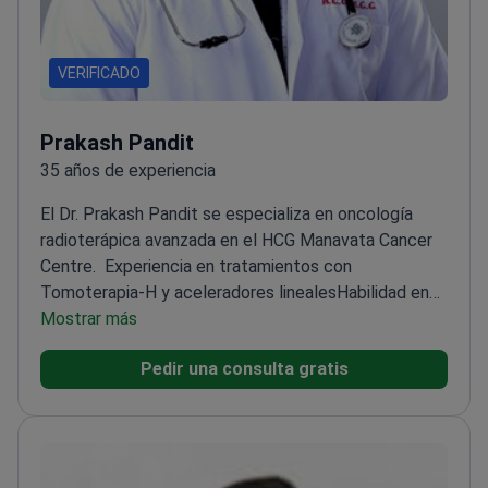
VERIFICADO
Prakash Pandit
35 años de experiencia
El Dr. Prakash Pandit se especializa en oncología
radioterápica avanzada en el HCG Manavata Cancer
Centre.
Experiencia en tratamientos con
Tomoterapia-H y aceleradores lineales
Habilidad en
procedimientos de braquiterapia
Mostrar más
Doctorado (MD) en
Oncología Radioterápica
Pedir una consulta gratis