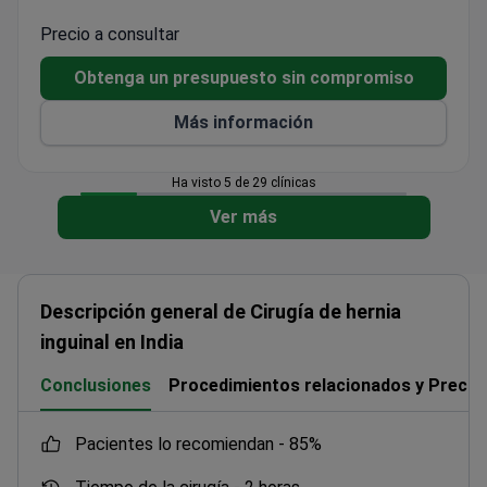
y utiliza los análogos de los modernos equipos de
diagnóstico y terapéuticos de los mejores hospitales
Precio a consultar
europeos.
Obtenga un presupuesto sin compromiso
Más información
Ha visto 5 de 29 clínicas
Ver más
Descripción general de Cirugía de hernia
inguinal en India
Conclusiones
Procedimientos relacionados y Precio
pacientes lo recomiendan -
85%