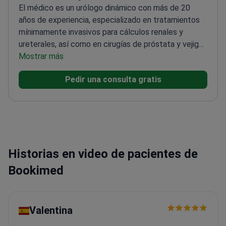
El médico es un urólogo dinámico con más de 20
años de experiencia, especializado en tratamientos
mínimamente invasivos para cálculos renales y
ureterales, así como en cirugías de próstata y vejiga.
<\/p>
Mostrar más
Está certificado en el Reino Unido (CCT) y ha
completado dos becas de visita en los EE. UU.
Pedir una consulta gratis
Además, es miembro del Consejo Europeo de
Urología (FEBU).<\/p>
Historias en video de pacientes de
Bookimed
Valentina