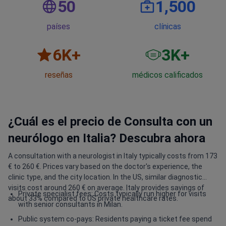
50
1,500
países
clínicas
6
K+
3
K+
reseñas
médicos calificados
¿Cuál es el precio de Consulta con un
neurólogo en Italia? Descubra ahora
A consultation with a neurologist in Italy typically costs from 173
€ to 260 €. Prices vary based on the doctor's experience, the
clinic type, and the city location. In the US, similar diagnostic
visits cost around 260 € on average. Italy provides savings of
Private specialist fees: Costs typically run higher for visits
about 33% compared to US private healthcare rates.
with senior consultants in Milan.
Public system co-pays: Residents paying a ticket fee spend