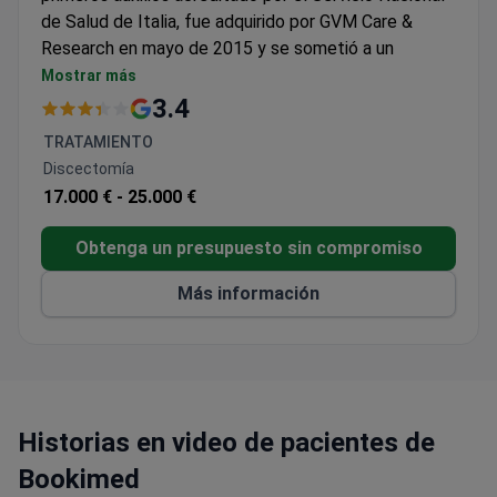
de Salud de Italia, fue adquirido por GVM Care &
Research en mayo de 2015 y se sometió a un
proceso de reestructuración y reorganización.
Mostrar más
Fundado en 1932, el Hospital San Carlo de Nancy
3.4
está ubicado en Via Aurelia, no lejos de la Ciudad del
TRATAMIENTO
Vaticano. El establecimiento, clasificado como
Discectomía
hospital general local desde septiembre de 1976,
17.000 € -
25.000 €
puede atender a unos 15.000 pacientes al año en
régimen de hospitalización ordinaria. A la fecha, la
Obtenga un presupuesto sin compromiso
instalación cuenta con cerca de 450 profesionales,
entre personal médico y paramédico.
Más información
Historias en video de pacientes de
Bookimed