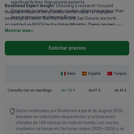
significantly less than private patients.
Bookimed Expert Insight:
Choosing a research-focused
Diagnostic location: Private studios often charge less than
hospital in Milan often provides better value for complex
large international clinics in Rome.
neurological cases. San Raffaele and San Donato are both
accredited as IRCCS by the Italian Ministry. These centers
Additional testing: Procedures like EEG or MRI will add extra
Mostrar más
handle over 300,000 patients annually and use modern protocols
costs to the initial visit.
for neurosurgery and neurology. While premium clinics like La
Madonnina cater to high-profile guests, academic centers offer
Solicitar precios
deep clinical expertise. Patients often find that booking a
specialist in a large medical group provides better diagnostic
continuity.
Italia
España
Turquía
Consulta con un neurólogo
de 130 €
de 87 €
de 43 €
Datos verificados por Bookimed a partir de August 2026,
basados en solicitudes de pacientes y cotizaciones
oficiales de 168 clínicas en todo el mundo. Los costos
medianos se basan en facturas reales (2025–2026) y se