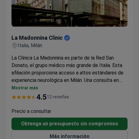
La Madonnina Clinic
La Madonnina Clinic
Italia, Milán
La Clínica La Madonnina es parte de la Red San
Donato, el grupo médico más grande de Italia. Esta
afiliación proporciona acceso a altos estándares de
experiencia neurológica en Milán. Una consulta en
persona en este reconocido hospital suele costar
Mostrar más
alrededor de 250 €. El precio cubre la reunión con el
4.5
12 reseñas
especialista para evaluar la salud neurológica y los
síntomas. Los pacientes se benefician de equipos de
Precio a consultar
diagnóstico modernos disponibles en el lugar para
Obtenga un presupuesto sin compromiso
cualquier prueba de seguimiento solicitada durante la
visita. La clínica sirve como un centro central para la
Más información