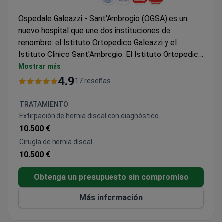
Ospedale Galeazzi - Sant'Ambrogio (OGSA) es un
nuevo hospital que une dos instituciones de
renombre: el Istituto Ortopedico Galeazzi y el
Istituto Clinico Sant'Ambrogio. El Istituto Ortopedico
Galeazzi es el primer hospital de Italia para
Mostrar más
admisiones ortopédicas y realiza el 75% de todas las
4.9
17 reseñas
cirugías ortopédicas de revisión del país. Mientras
tanto, el Istituto Clinico Sant'Ambrogio ha obtenido
TRATAMIENTO
reconocimiento por su unidad cardiovascular y su
Extirpación de hernia discal con diagnóstico
experiencia en el diagnóstico y tratamiento de la
preoperatorio
10.500 €
obesidad. Ubicado en una sola instalación, OGSA
Cirugía de hernia discal
ofrece servicios integrales de atención médica para
10.500 €
una amplia gama de necesidades médicas.
Obtenga un presupuesto sin compromiso
Más información