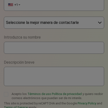
+1
▼
Seleccione la mejor manera de contactarle
Phone
Introduzca su nombre
WhatsApp
Viber
Descripción breve
Telegram
Acepto los
Términos de uso
Política de privacidad
y quiero recibir
correos electrónicos que puedan ser de mi interés.
This site is protected by reCAPTCHA and the Google
Privacy Policy
and
Terms of Service
apply.