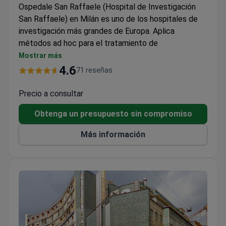
Ospedale San Raffaele (Hospital de Investigación
San Raffaele) en Milán es uno de los hospitales de
investigación más grandes de Europa. Aplica
métodos ad hoc para el tratamiento de
enfermedades raras del sistema inmunitario y
Mostrar más
genéticas.
4.6
71 reseñas
Entre sus logros, la primera terapia con células madre
del mundo para pacientes con trastorno de
Precio a consultar
inmunodeficiencia combinada grave (ADA-SCID).
Obtenga un presupuesto sin compromiso
Oncología, oncohematología, neurocirugía,
neurología, cirugía cardiovascular, urología y
Más información
ginecología son las especialidades más fuertes aquí.
Los cirujanos del hospital realizan más de 52.000
operaciones al año.