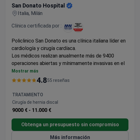
San Donato Hospital
Italia, Milán
Clínica certificada por :
Policlinico San Donato es una clínica italiana líder en
cardiología y cirugía cardíaca.
Los médicos realizan anualmente más de 9400
operaciones abiertas y mínimamente invasivas en el
corazón y los vasos sanguíneos. Es el número más
Mostrar más
grande del país.
4.8
55 reseñas
Cardiología, cirugía cardíaca, arritmología y
rehabilitación son las principales especialidades del
TRATAMIENTO
Hospital San Donato.
Cirugía de hernia discal
9000 € -
11.000 €
Obtenga un presupuesto sin compromiso
Más información