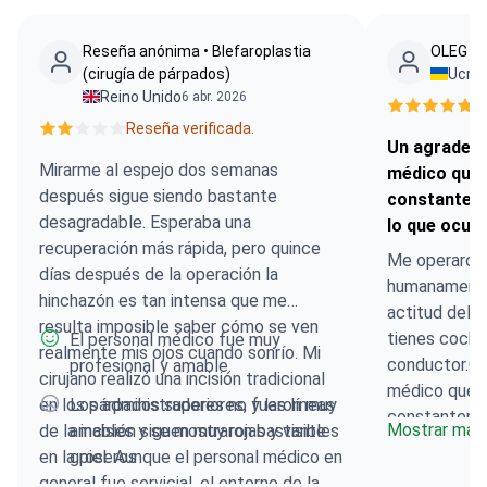
Reseña anónima • Blefaroplastia
OLEG - •
(cirugía de párpados)
Ucran
Reino Unido
6 abr. 2026
R
Reseña verificada.
Un agradeci
Mirarme al espejo dos semanas
médico que 
después sigue siendo bastante
constantem
desagradable. Esperaba una
lo que ocurr
recuperación más rápida, pero quince
Me operaron d
días después de la operación la
humanamente.
hinchazón es tan intensa que me
actitud del p
resulta imposible saber cómo se ven
tienes coche,
El personal médico fue muy
realmente mis ojos cuando sonrío. Mi
conductor.Gra
profesional y amable.
cirujano realizó una incisión tradicional
médico que 
en los párpados superiores, y las líneas
Los administradores no fueron muy
constanteme
Mostrar más
de la incisión siguen muy rojas y visibles
amables y se mostraron bastante
que pasaba c
en la piel. Aunque el personal médico en
groseros
todos los qu
general fue servicial, el entorno de la