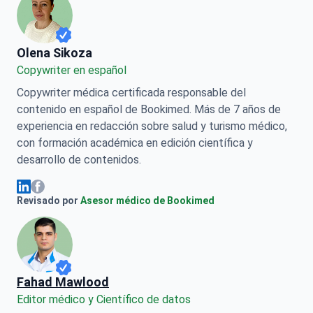
Olena Sikoza
Olena Sikoza
Сopywriter en español
Copywriter médica certificada responsable del
contenido en español de Bookimed. Más de 7 años de
experiencia en redacción sobre salud y turismo médico,
con formación académica en edición científica y
desarrollo de contenidos.
Olena Sikoza Facebook
Olena Sikoza Linkedin
Revisado por
Asesor médico de Bookimed
Fahad Mawlood
Editor médico y Científico de datos