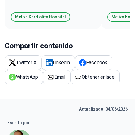
Meliva Kardiolita Hospital
Meliva Kardi
Compartir contenido
Twitter X
Linkedin
Facebook
WhatsApp
Email
Obtener enlace
Actualizado: 04/06/2026
Escrito por