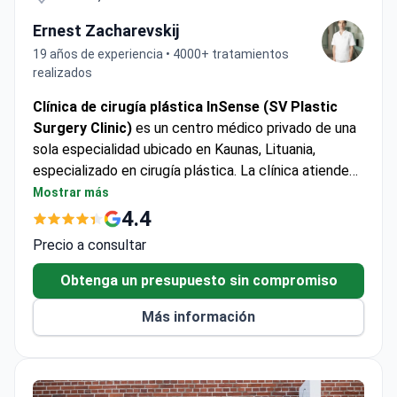
Ernest Zacharevskij
19 años de experiencia • 4000+ tratamientos
realizados
Clínica de cirugía plástica InSense (SV Plastic
Surgery Clinic)
es un centro médico privado de una
sola especialidad ubicado en Kaunas, Lituania,
especializado en cirugía plástica. La clínica atiende
alrededor de 1 000 pacientes al año, incluidos
Mostrar más
pacientes internacionales de Europa, de la
4.4
Mancomunidad de Naciones, de los Estados de la
Precio a consultar
Liga Árabe y de los países de la CEI.
Obtenga un presupuesto sin compromiso
Más información