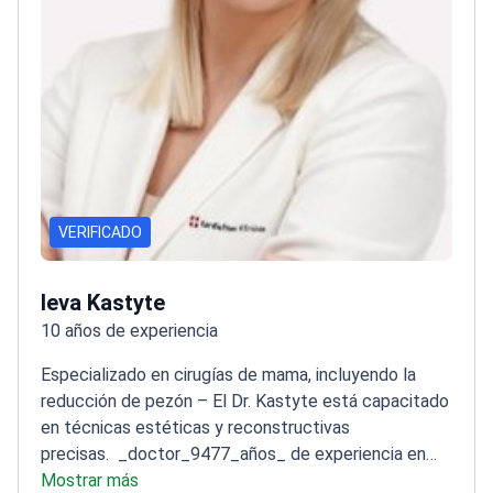
VERIFICADO
Ieva Kastyte
10 años de experiencia
Especializado en cirugías de mama, incluyendo la
reducción de pezón – El Dr. Kastyte está capacitado
en técnicas estéticas y reconstructivas
precisas.
_doctor_9477_años_ de experiencia en
cirugía plástica y reconstructiva
Mostrar más
Realizó cirugías en