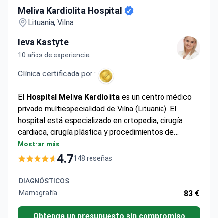
Meliva Kardiolita Hospital
Lituania, Vilna
Ieva Kastyte
10 años de experiencia
Clínica certificada por :
El
Hospital Meliva Kardiolita
es un centro médico
privado multiespecialidad de Vilna (Lituania). El
hospital está especializado en ortopedia, cirugía
cardiaca, cirugía plástica y procedimientos de
pérdida de peso. Sólo atiende a pacientes adultos y
Mostrar más
recibe anualmente a unas 298 000 personas. La
4.7
148 reseñas
mayoría de los pacientes internacionales proceden
de la CEI, Europa, la Mancomunidad de Naciones,
DIAGNÓSTICOS
EE.UU., Canadá y Australia.
Mamografía
83 €
Obtenga un presupuesto sin compromiso