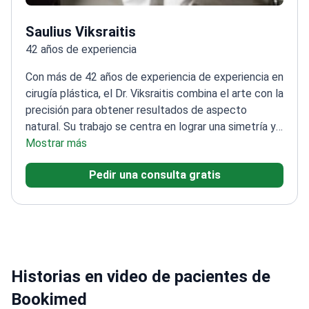
Saulius Viksraitis
42 años de experiencia
Con más de 42 años de experiencia de experiencia en
cirugía plástica, el Dr. Viksraitis combina el arte con la
precisión para obtener resultados de aspecto
natural. Su trabajo se centra en lograr una simetría y
proporciones perfectas.
Mostrar más
Formado por destacados
cirujanos en París y EE. UU.
Miembro de múltiples
Pedir una consulta gratis
sociedades internacionales de cirugía plástica
Ha
publicado numerosos artículos científicos sobre
técnicas reconstructivas
Especializado tanto en
procedimientos estéticos como reconstructivos
Historias en video de pacientes de
Bookimed