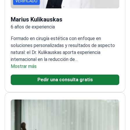
VERIFICADO
Marius Kulikauskas
6 años de experiencia
Formado en cirugía estética con enfoque en
soluciones personalizadas y resultados de aspecto
natural: el Dr. Kulikauskas aporta experiencia
internacional en la reducción de
pezones.
Mostrar más
Especializado en cirugía plástica y
reconstructiva
Formación avanzada en contorno
Pedir una consulta gratis
corporal en The Body Contouring Academy
Realiza
observaciones clínicas en EE. UU., Francia y Estonia