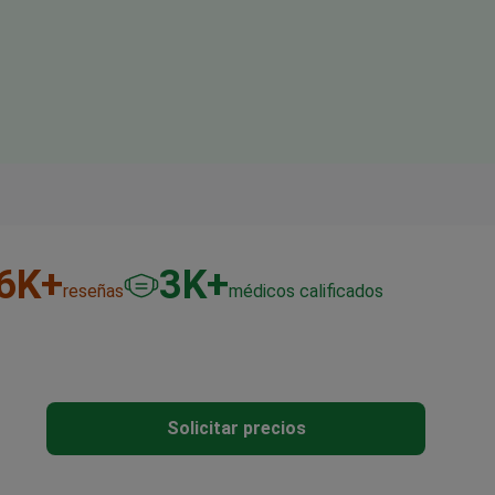
6
K+
3
K+
reseñas
médicos calificados
Solicitar precios