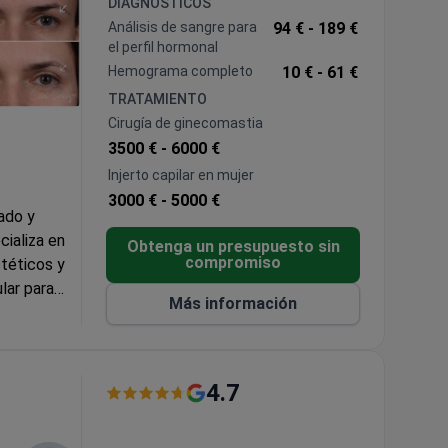
DIAGNÓSTICOS
Análisis de sangre para
94 € -
189 €
el perfil hormonal
Hemograma completo
10 € -
61 €
TRATAMIENTO
Cirugía de ginecomastia
3500 € -
6000 €
Injerto capilar en mujer
3000 € -
5000 €
ado y
cializa en
Obtenga un presupuesto sin
compromiso
stéticos y
lar para
Más información
., Canadá y
 dedica a
miento
4.7