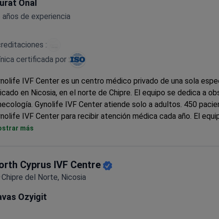
urat Onal
 años de experiencia
reditaciones :
ínica certificada por :
nolife IVF Center es un centro médico privado de una sola espe
icado en Nicosia, en el norte de Chipre. El equipo se dedica a obs
necología. Gynolife IVF Center atiende solo a adultos. 450 pacie
nolife IVF Center para recibir atención médica cada año. El equi
oporciona entre 350 y 400 ciclos con una tasa de éxito del 79 %
strar más
barazo y del 64 % de tasa de natalidad al año. Los pacientes de
mmonwealth visitan la clínica con mayor frecuencia.
orth Cyprus IVF Centre
Chipre del Norte, Nicosia
avas Ozyigit