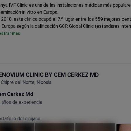
nya IVF Clinic es una de las instalaciones médicas más populare
seminación in vitro en Europa.
 2018, esta clínica ocupó el 7.º lugar entre los 559 mejores cen
 Europa según la calificación GCR Global Clinic (estándares inte
 clínicas de atención médica).
strar más
s del 80% es la tasa de éxito de la fecundación in vitro con óvu
nante y del 56% con los de la propia mujer. Estas estadísticas 
dice de éxito en pacientes menores de 30 años.
s especialistas en fertilidad de Dunya realizan ICSI (inyección
tracitoplasmática de espermatozoides) para aumentar las posibi
ENOVIUM CLINIC BY CEM CERKEZ MD
edar embarazada y diagnóstico genético para elegir el sexo del
cer.
Chipre del Norte, Nicosia
em Cerkez Md
 años de experiencia
rtafolio del cirujano