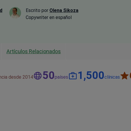
d
Escrito por
Olena Sikoza
Сopywriter en español
Artículos Relacionados
50
1,500
encia desde 2014
países
clínicas