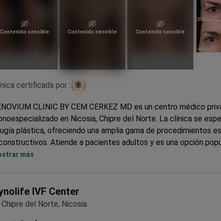
Contenido sensible
Contenido sensible
Contenido sensible
ínica certificada por :
NOVIUM CLINIC BY CEM CERKEZ MD es un centro médico priv
noespecializado en Nicosia, Chipre del Norte. La clínica se espe
rugía plástica, ofreciendo una amplia gama de procedimientos e
constructivos. Atiende a pacientes adultos y es una opción popu
rsonas de los países de la CEI, Europa, la Commonwealth, EE. UU
strar más
stralia. El equipo de la clínica, liderado por el Dr. Cem Cerkez, se
indar una atención excepcional, centrándose en planes de trata
rsonalizados.
ynolife IVF Center
Chipre del Norte, Nicosia