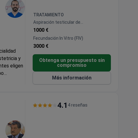
TRATAMIENTO
Aspiración testicular de
espermatozoides (TESA)
1000 €
Fecundación In Vitro (FIV)
3000 €
cialidad
tetricia y
Obtenga un presupuesto sin
compromiso
ntes eligen
po
Más información
 de
 Europa y la
4.1
4 reseñas