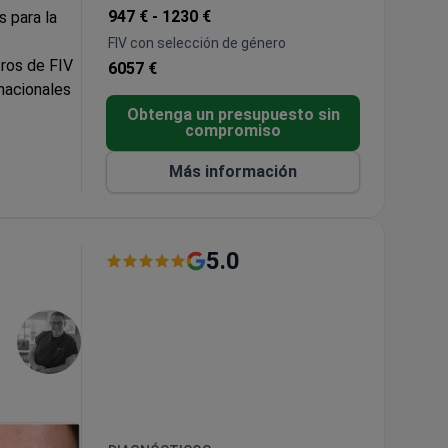
947 € -
1230 €
s para la
FIV con selección de género
tros de FIV
6057 €
rnacionales
Obtenga un presupuesto sin
compromiso
los de
muestran el
Más información
lidades de
5.0
 bebé por