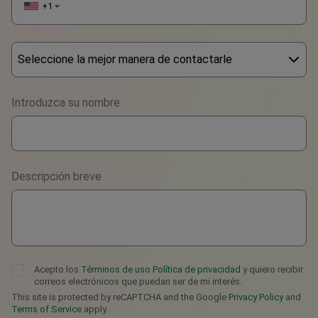
+1
▼
Seleccione la mejor manera de contactarle
Phone
Introduzca su nombre
WhatsApp
Viber
Descripción breve
Telegram
Acepto los
Términos de uso
Política de privacidad
y quiero recibir
correos electrónicos que puedan ser de mi interés.
This site is protected by reCAPTCHA and the Google
Privacy Policy
and
Terms of Service
apply.