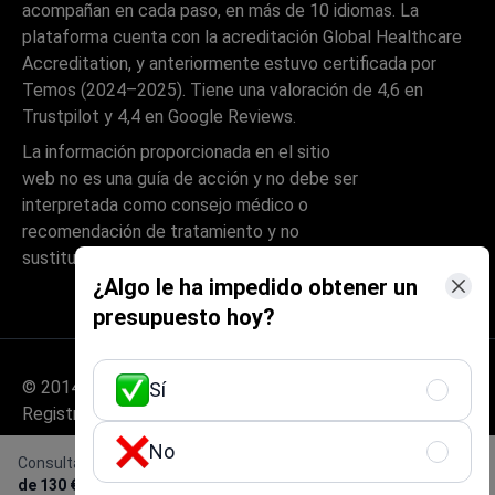
acompañan en cada paso, en más de 10 idiomas. La
plataforma cuenta con la acreditación Global Healthcare
Accreditation, y anteriormente estuvo certificada por
Temos (2024–2025). Tiene una valoración de 4,6 en
Trustpilot y 4,4 en Google Reviews.
La información proporcionada en el sitio
web no es una guía de acción y no debe ser
interpretada como consejo médico o
recomendación de tratamiento y no
sustituye la visita a un médico.
¿Algo le ha impedido obtener un
presupuesto hoy?
© 2014-2026 Bookimed. Todos los derechos reservados.
Sí
Registrado Bookimed Limited No. 2371039
No
Consulta con un cirujano maxilofacial
Obtener una oferta
de 130 €
gratis