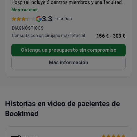
Hospital incluye 6 centros miembros y una facultad
de medicina para la próxima generación de
Mostrar más
especialistas. Pacientes de 49 estados visitan el
3.3
5 reseñas
Hospital Johns Hopkins anualmente.
DIAGNÓSTICOS
Consulta con un cirujano maxilofacial
156 € -
303 €
Obtenga un presupuesto sin compromiso
Más información
Historias en video de pacientes de
Bookimed