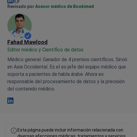
Olena Sikoza Facebook
Olena Sikoza Linkedin
Revisado por
Asesor médico de Bookimed
Fahad Mawlood
Editor médico y Científico de datos
Médico general. Ganador de 4 premios científicos. Sirvió
en Asia Occidental. Es el ex jefe del equipo médico que
soporta a pacientes de habla árabe. Ahora es
responsable del procesamiento de datos y la precisión
del contenido médico.
Fahad Mawlood Linkedin
Esta página puede incluir información relacionada con
diversas afecciones médicas, tratamientos y servicios