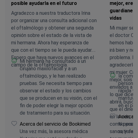
posible ayudarla en el futuro
mejor, eres
guardianes 
Agradezco a nuestra traductora Irina
vidas
por organizar una consulta adicional con
el oftalmólogo y obtener una segunda
Mi mujer se v
opinión sobre el estado de la vista de
el doctor Cel
mi hermana. Ahora hay esperanza de
hemos hablad
que con el tiempo se le pueda ayudar.
irá bien y no
Espero que haya nuevos avances en el
problema. No tengo palabras para
Mi hermana ha consultado a un
campo de la oftalmología.
agradecerle l
cirujano maxilofacial y a un
mi mujer. Cam
oftalmólogo, y le han realizado
la comun
mejor, sois 
pruebas. Se necesita tiempo para
personal
enviados a n
observar el estado y los cambios
rápida y 
lo que dice la
que se producen en su visión, con el
mantuvo 
abrirá, buscad y
fin de poder elegir la mejor opción
en el pro
que el diner
de tratamiento para su situación.
en la vida, s
Acerca d
Acerca del servicio de Bookimed
como person
No puedo
Una vez más, la asesora médica
sanos, y sepa
satisfac