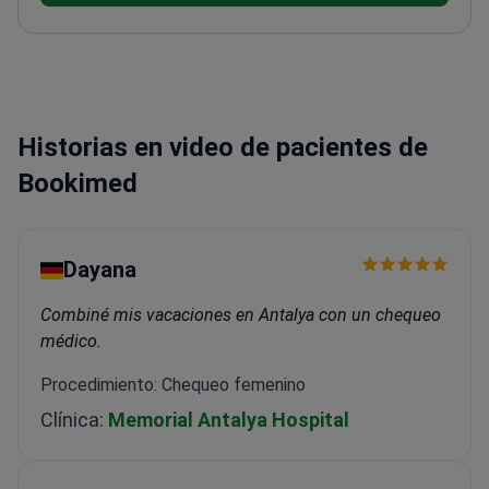
Estambul Çapa.<\/p>
El doctor es miembro de varias
organizaciones prestigiosas, incluyendo la Asociación
Médica Turca, la Asociación Americana de Cirujanos
Ortopédicos, la Asociación de Artroscopia de
América del Norte, el Congreso Internacional para la
Historias en video de pacientes de
Reconstrucción de Articulaciones y la Sociedad
Turca de Ortopedia y Traumatología.<\/p>
Bookimed
Dayana
Combiné mis vacaciones en Antalya con un chequeo
médico.
Procedimiento: Chequeo femenino
Clínica:
Memorial Antalya Hospital