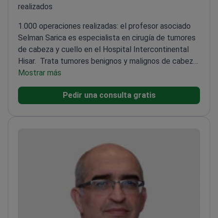
realizados
1.000 operaciones realizadas: el profesor asociado
Selman Sarica es especialista en cirugía de tumores
de cabeza y cuello en el Hospital Intercontinental
Hisar.
Trata tumores benignos y malignos de cabeza
y cuello durante consultas maxilofaciales
Mostrar más
Realiza
cirugías de glándulas salivales y trata enfermedades
Pedir una consulta gratis
de la tiroides
Especializado en cirugía endoscópica de
senos paranasales y reconstrucción compleja del
oído medio
Obtuvo el título de Profesor Asociado de
Medicina en 2019
Con experiencia en el tratamiento
de afecciones respiratorias tanto en adultos como
en niños