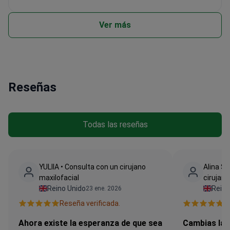
Ver más
Reseñas
Todas las reseñas
YULIIA • Consulta con un cirujano
Alina Si
maxilofacial
cirujano
Reino Unido
Reino
23 ene. 2026
Reseña verificada.
R
Ahora existe la esperanza de que sea
Cambias la 