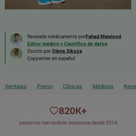
Revisado médicamente por
Fahad Mawlood
Editor médico y Científico de datos
Escrito por
Olena Sikoza
Сopywriter en español
Ventajas
Precio
Clínicas
Médicos
Res
820
К+
pacientes han recibido asistencia desde 2014