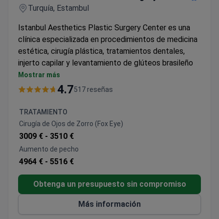
Turquía, Estambul
Istanbul Aesthetics Plastic Surgery Center es una
clínica especializada en procedimientos de medicina
estética, cirugía plástica, tratamientos dentales,
injerto capilar y levantamiento de glúteos brasileño
(BBL), etc.
Mostrar más
La clínica utiliza los métodos y tecnologías
4.7
517 reseñas
innovadores como la liposucción Vaser, trasplante
capilar FUE, injerto de pelo DHI, la terapia PRP para
TRATAMIENTO
el tratamiento de la caída del cabello, etc.
Cirugía de Ojos de Zorro (Fox Eye)
Más de 4.000 pacientes eligen Istanbul Aesthetic
3009 € -
3510 €
Plastic Surgery Center para hacerse los
Aumento de pecho
procedimientos de medicina estética y cirugía
4964 € -
5516 €
plástica. El trasplante de pelo e injerto de barba
realizados por especialistas locales son los
Obtenga un presupuesto sin compromiso
procedimientos más populares entre los pacientes
del Reino Unido, España, Alemania, Italia, Lituania y
Más información
Argentina.