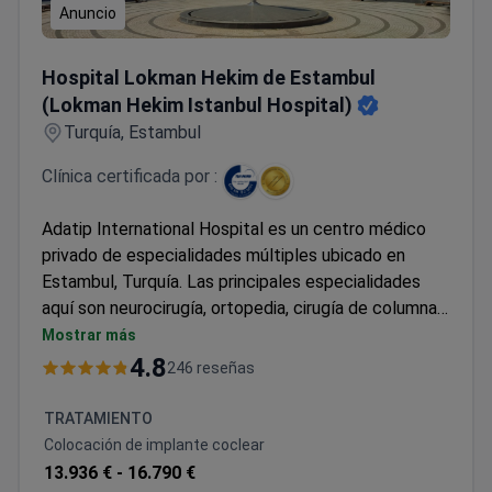
Anuncio
Hospital Lokman Hekim de Estambul (Lokman Hekim Istanb
Hospital Lokman Hekim de Estambul
(Lokman Hekim Istanbul Hospital)
Turquía, Estambul
Clínica certificada por :
Adatip International Hospital es un centro médico
privado de especialidades múltiples ubicado en
Estambul, Turquía. Las principales especialidades
aquí son neurocirugía, ortopedia, cirugía de columna y
cirugía para perder peso. Adatip International
Mostrar más
Hospital atiende tanto a adultos como a niños. Los
4.8
246 reseñas
pacientes de los estados de la CEI, África y la Liga
Árabe visitan la clínica con mayor frecuencia.
TRATAMIENTO
Colocación de implante coclear
13.936 € -
16.790 €