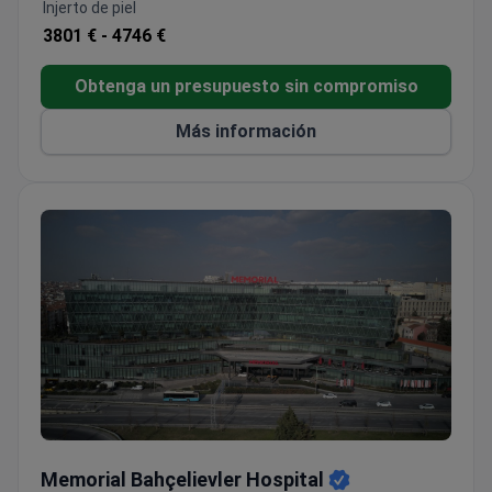
Injerto de piel
(90% de éxito en trasplante de órganos), fertilización
3801 € -
4746 €
in vitro, neurocirugía, cirugía bariátrica, cirugía
robótica y genética. Equipado con tecnología de
Obtenga un presupuesto sin compromiso
última generación y centros especializados, el
Memorial Sisli recibe cada año pacientes de 167
Más información
países, combinando atención médica de alto nivel
con las únicas oportunidades culturales y turísticas
de Estambul.
Memorial Bahçelievler Hospital
Memorial Bahçelievler Hospital