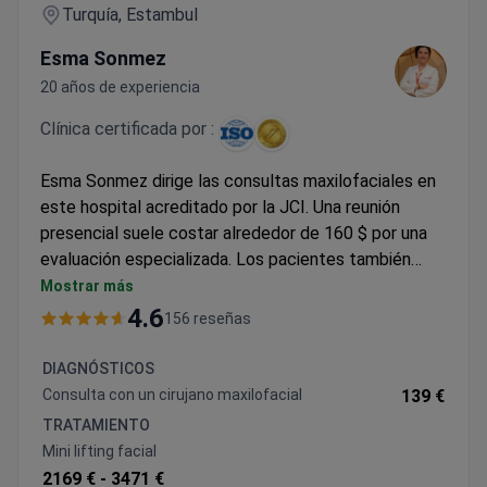
Turquía, Estambul
Esma Sonmez
20 años de experiencia
Clínica certificada por :
Esma Sonmez dirige las consultas maxilofaciales en
este hospital acreditado por la JCI. Una reunión
presencial suele costar alrededor de 160 $ por una
evaluación especializada. Los pacientes también
tienen la opción de una consulta en línea, que suele
Mostrar más
costar alrededor de 180 $. Este servicio remoto
4.6
156 reseñas
incluye un intérprete para facilitar una comunicación
clara entre el paciente y el cirujano. El hospital
DIAGNÓSTICOS
también cuenta con la certificación ISO y es una
Consulta con un cirujano maxilofacial
139 €
instalación ecológica con certificación LEED Platino.
TRATAMIENTO
Los resultados y los planes de diagnóstico se
Mini lifting facial
discuten durante la cita para los pasos inmediatos a
2169 € -
3471 €