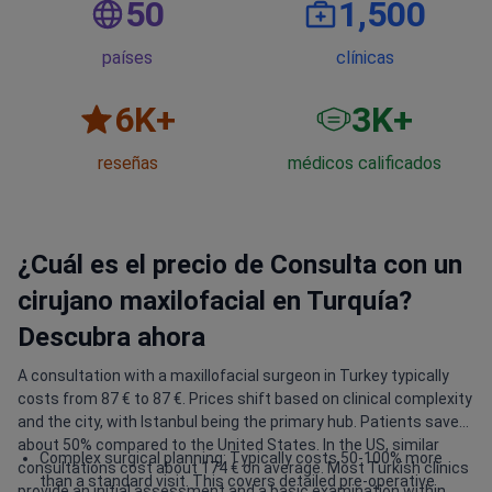
50
1,500
países
clínicas
6
K+
3
K+
reseñas
médicos calificados
¿Cuál es el precio de Consulta con un
cirujano maxilofacial en Turquía?
Descubra ahora
A consultation with a maxillofacial surgeon in Turkey typically
costs from 87 € to 87 €. Prices shift based on clinical complexity
and the city, with Istanbul being the primary hub. Patients save
about 50% compared to the United States. In the US, similar
Complex surgical planning: Typically costs 50-100% more
consultations cost about 174 € on average. Most Turkish clinics
than a standard visit. This covers detailed pre-operative
provide an initial assessment and a basic examination within