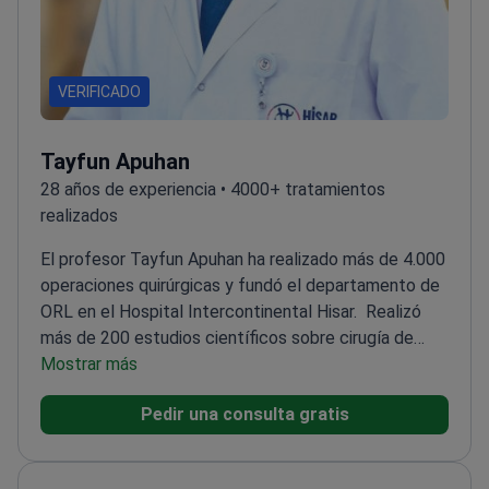
VERIFICADO
Tayfun Apuhan
28 años de experiencia • 4000+ tratamientos
realizados
El profesor Tayfun Apuhan ha realizado más de 4.000
operaciones quirúrgicas y fundó el departamento de
ORL en el Hospital Intercontinental Hisar.
Realizó
más de 200 estudios científicos sobre cirugía de
cabeza y cuello y estética facial
Mostrar más
Completó becas en
la Universidad Estatal de Ohio y en el Centro Médico
Pedir una consulta gratis
Universitario de Hamburgo-Eppendorf
Ofrece
consultas especializadas para casos complejos de
reconstrucción de mandíbula, paladar y rostro
Dirige