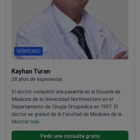
VERIFICADO
Kayhan Turan
28 años de experiencia
El doctor completó una pasantía en la Escuela de
Medicina de la Universidad Northwestern en el
Departamento de Cirugía Ortopédica en 1997. El
doctor se graduó de la Facultad de Medicina de la
Universidad Uludağ, especializándose en Ortopedia y
Mostrar más
Traumatología, y también tiene un título de grado de
Pedir una consulta gratis
la Facultad de Medicina de la Universidad de