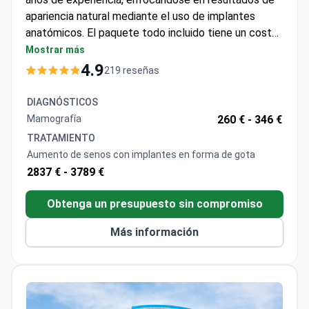
anatómicos. El paquete todo incluido tiene un coste
aproximado de 5.590 €, el cual suele cubrir la cirugía,
Mostrar más
1-2 noches de hospitalización, 5 noches de hotel,
4.9
219 reseñas
traslados y cuidados de seguimiento. La clínica
mantiene una calificación de 5 estrellas basada en
DIAGNÓSTICOS
más de 100 reseñas de pacientes con una tasa de
Mamografía
260 € -
346 €
recomendación del 97%.
TRATAMIENTO
Aumento de senos con implantes en forma de gota
2837 € -
3789 €
Obtenga un presupuesto sin compromiso
Más información