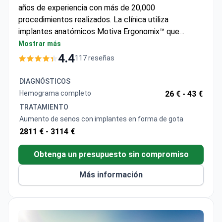
procedimientos realizados. La clínica utiliza
implantes anatómicos Motiva Ergonomix™ que
cuentan con Dynamic Response Gel™ para un
Mostrar más
movimiento natural. El aumento de senos tiene un
4.4
117 reseñas
costo aproximado de $3,700, el cual suele cubrir la
cirugía, los implantes, una noche de hospitalización,
DIAGNÓSTICOS
pruebas preoperatorias, medicamentos y traslados.
Hemograma completo
26 € -
43 €
El Dr. Kraisornphongsakul cuenta con certificación
TRATAMIENTO
oficial y se formó en la Universidad de Khon Kaen. La
Aumento de senos con implantes en forma de gota
clínica posee la acreditación del Royal College of
2811 € -
3114 €
Surgeons de Tailandia.
Obtenga un presupuesto sin compromiso
Más información