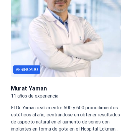
VERIFICADO
Murat Yaman
11 años de experiencia
El Dr. Yaman realiza entre 500 y 600 procedimientos
estéticos al año, centrándose en obtener resultados
de aspecto natural en el aumento de senos con
Aumento de senos con implantes en forma de gota
Encuentre su clínica
de 2811 €
implantes en forma de gota en el Hospital Lokman
ideal
Hekim de Estambul.
Mostrar más
Formado en microcirugía básica