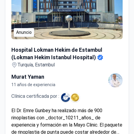
Anuncio
Hospital Lokman Hekim de Estambul (Lokman Hekim Istanb
Hospital Lokman Hekim de Estambul
(Lokman Hekim Istanbul Hospital)
Turquía, Estambul
Murat Yaman
11 años de experiencia
Clínica certificada por :
El Dr. Emre Gunbey ha realizado más de 900
rinoplastias con _doctor_10211_años_ de
experiencia y formación en la Mayo Clinic. El paquete
de rinoplastia de punta puede costar alrededor de
2.940 $, cubriendo la cirugía, 1 noche de
Mostrar más