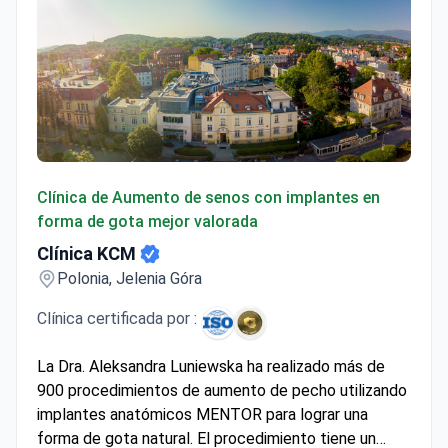
Clínica KCM
Clínica de Aumento de senos con implantes en
forma de gota mejor valorada
Clínica KCM
Polonia, Jelenia Góra
Clínica certificada por :
La Dra. Aleksandra Luniewska ha realizado más de
900 procedimientos de aumento de pecho utilizando
implantes anatómicos MENTOR para lograr una
forma de gota natural. El procedimiento tiene un
coste aproximado de 5.290 €, que suele incluir la
Mostrar más