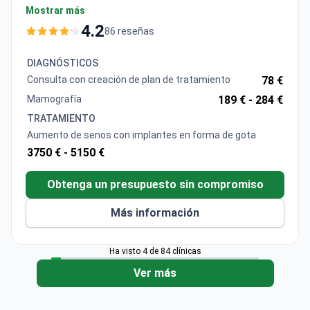
cirugía, los implantes, una noche en habitación
4.2
86 reseñas
privada, pruebas preoperatorias, medicación y
cuidados postoperatorios. La Dra. Luniewska posee
DIAGNÓSTICOS
un doctorado, es miembro de la Sociedad Polaca de
Consulta con creación de plan de tratamiento
78 €
Cirugía Plástica y se ha formado en clínicas
Mamografía
189 € -
284 €
europeas. KCM Clinic cuenta con acreditación ISO y
TRATAMIENTO
una tasa de recomendación de pacientes del 91%.
Aumento de senos con implantes en forma de gota
3750 € -
5150 €
Obtenga un presupuesto sin compromiso
Más información
Ha visto 4 de 84 clínicas
Ver más
Las mejores clínicas para Aumento