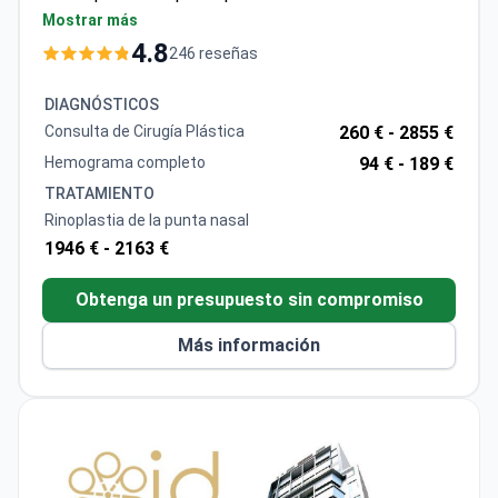
hospitalización, 5 días de estancia en hotel,
4.8
246 reseñas
traslados y servicios de intérprete. Como
especialista en ORL con certificación del European
DIAGNÓSTICOS
Board, trabaja en un hospital acreditado por la JCI e
Consulta de Cirugía Plástica
260 € -
2855 €
ISO 9001. El paquete incluye enfermería privada y
Hemograma completo
94 € -
189 €
exámenes postoperatorios.
TRATAMIENTO
Rinoplastia de la punta nasal
1946 € -
2163 €
Obtenga un presupuesto sin compromiso
Más información