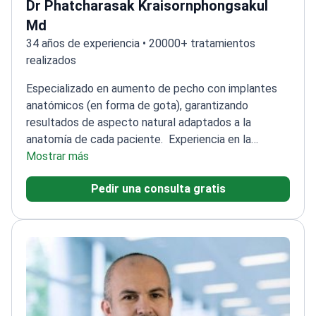
Md
34 años de experiencia • 20000+ tratamientos
realizados
Especializado en aumento de pecho con implantes
anatómicos (en forma de gota), garantizando
resultados de aspecto natural adaptados a la
anatomía de cada paciente.
Experiencia en la
personalización de implantes anatómicos para
Mostrar más
obtener resultados equilibrados y
Pedir una consulta gratis
proporcionales
Enfoque en la seguridad y
satisfacción del paciente
Trabaja en ID Clinic
Bangkok, un centro líder en procedimientos
cosméticos