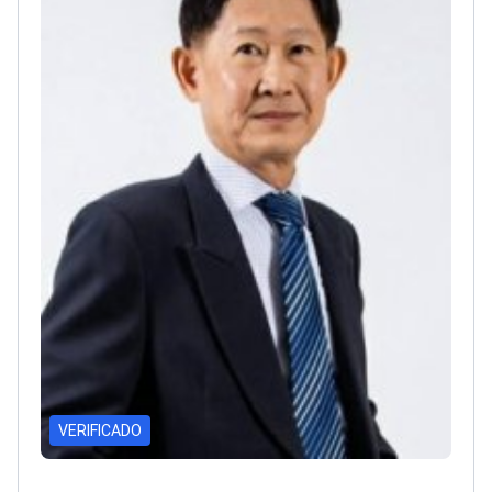
VERIFICADO
Dr Phatcharasak Kraisornphongsakul