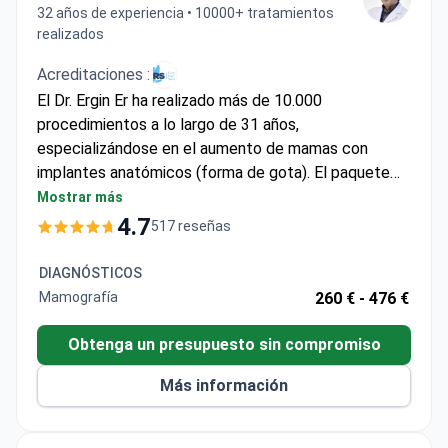
realizados
Acreditaciones :
El Dr. Ergin Er ha realizado más de 10.000
procedimientos a lo largo de 31 años,
especializándose en el aumento de mamas con
implantes anatómicos (forma de gota). El paquete
de la clínica tiene un coste aproximado de 4.950 €, el
Mostrar más
cual suele incluir los implantes, la cirugía, un día de
4.7
517 reseñas
estancia hospitalaria, siete días de alojamiento en
hotel, traslados y visitas de seguimiento. El Dr. Er se
DIAGNÓSTICOS
formó en EE. UU. y obtuvo el primer premio en el
Mamografía
260 € -
476 €
concurso de la Sociedad Turca de Cirujanos
Plásticos.
Obtenga un presupuesto sin compromiso
Más información