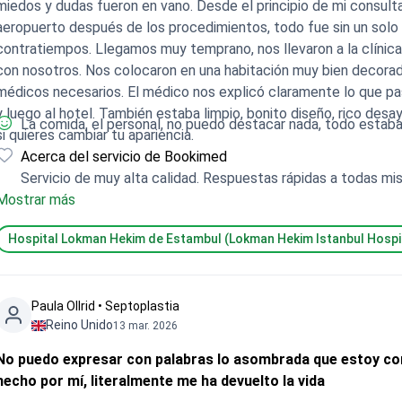
miedos y dudas fueron en vano. Desde el principio de mi consulta
aeropuerto después de los procedimientos, todo fue sin un solo
contratiempos. Llegamos muy temprano, nos llevaron a la clínica
con nosotros. Nos colocaron en una habitación muy bien decora
médicos necesarios. El médico nos explicó claramente lo que pasa
ego al hotel. También estaba limpio, bonito diseño, rico desayuno. Recomiendo Lokman Hekim y Dr Marat Yaman
La comida, el personal, no puedo destacar nada, todo estaba
si quieres cambiar tu apariencia.
Acerca del servicio de Bookimed
Servicio de muy alta calidad. Respuestas rápidas a todas mi
Mostrar más
Hospital Lokman Hekim de Estambul (Lokman Hekim Istanbul Hospi
Paula Ollrid • Septoplastia
Reino Unido
13 mar. 2026
No puedo expresar con palabras lo asombrada que estoy con 
hecho por mí, literalmente me ha devuelto la vida