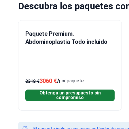
Descubra los paquetes con
Paquete Premium.
Abdominoplastia Todo incluido
3060 €
/
por paquete
3318 €
Obtenga un presupuesto sin
compromiso
El paquete incluye una gama estándar de servici