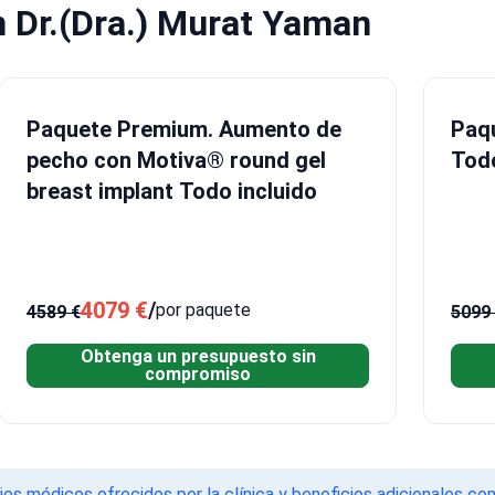
 Dr.(Dra.) Murat Yaman
Paquete Premium. Aumento de
Paqu
pecho con Motiva® round gel
Todo
breast implant Todo incluido
4079 €
/
por paquete
4589 €
5099
Obtenga un presupuesto sin
compromiso
os médicos ofrecidos por la clínica y beneficios adicionales com