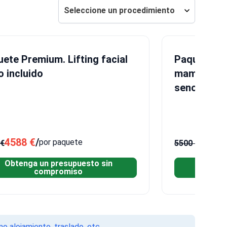
Seleccione un procedimiento
ete Premium. Lifting facial
Paquete Pr
 incluido
mamarios c
senos con
incluido
4588 €
/
4428 
por paquete
 €
5500 €
Obtenga un presupuesto sin
Obteng
compromiso
o alojamiento, traslado, etc.