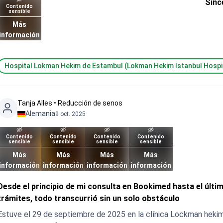
Sinc
Contenido
sensible
Más
información
Hospital Lokman Hekim de Estambul (Lokman Hekim Istanbul Hospi
Tanja Alles • Reducción de senos
Alemania
9 oct. 2025
Contenido
Contenido
Contenido
Contenido
sensible
sensible
sensible
sensible
Más
Más
Más
Más
información
información
información
información
Desde el principio de mi consulta en Bookimed hasta el últi
trámites, todo transcurrió sin un solo obstáculo
Estuve el 29 de septiembre de 2025 en la clínica Lockman heki