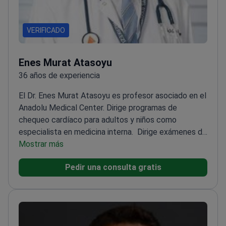
VERIFICADO
Enes Murat Atasoyu
36 años de experiencia
El Dr. Enes Murat Atasoyu es profesor asociado en el
Anadolu Medical Center. Dirige programas de
chequeo cardíaco para adultos y niños como
especialista en medicina interna.
Dirige exámenes de
salud premium y oncológicos para pacientes adultos
Mostrar más
y pediátricos
Especializado en hipertensión, un factor
Pedir una consulta gratis
crítico para la salud del corazón y la función
renal
Profesor asociado en un centro médico afiliado
a Johns Hopkins Medicine
Miembro de la Sociedad
Internacional de Nefrología y de varios organismos
médicos europeos