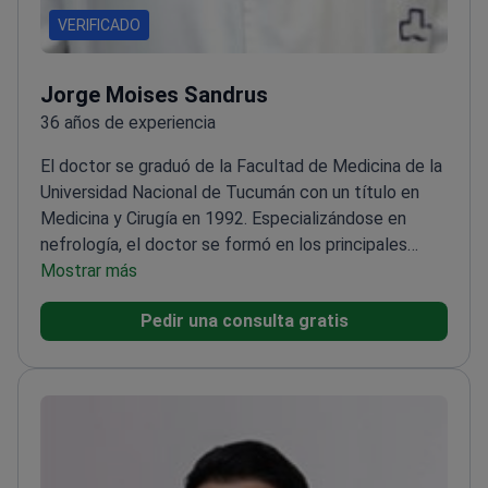
VERIFICADO
Jorge Moises Sandrus
36 años de experiencia
El doctor se graduó de la Facultad de Medicina de la
Universidad Nacional de Tucumán con un título en
Medicina y Cirugía en 1992. Especializándose en
nefrología, el doctor se formó en los principales
hospitales públicos de Barcelona y defendió una
Mostrar más
tesis doctoral en nefrología en 1995.<\/p>
De 1995 a
Pedir una consulta gratis
2000, el doctor trabajó como especialista en el
Departamento de Trasplantes del Hospital Clínic de
Barcelona. Más tarde, de 2004 a 2009, se
desempeñó como Especialista Principal del
Departamento de Medicina Interna de Teknon y ha
sido el jefe del departamento desde 2009. El doctor
es miembro de la Sociedad Española de Nefrología y