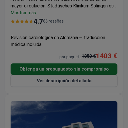
mayor circulación. Städtisches Klinikum Solingen es
una institución médica certificada que trata a más de
Mostrar más
60 000 pacientes al año.
4.7
66 reseñas
Revisión cardiológica en Alemania — traducción
médica incluida
1403 €
1850 €
por paquete
Obtenga un presupuesto sin compromiso
Ver descripción detallada