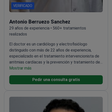
VERIFICADO
Antonio Berruezo Sanchez
29 años de experiencia • 560+ tratamientos
realizados
El doctor es un cardiólogo y electrofisiólogo
distinguido con más de 22 años de experiencia,
especializado en el tratamiento intervencionista de
arritmias cardíacas y la prevención y tratamiento de
la muerte súbita. El doctor ha escrito más de 200
Mostrar más
artículos de investigación y es conocido por impartir
Pedir una consulta gratis
cursos internacionales sobre técnicas de ablación y
tratamiento de arritmias.<\/p>
El doctor ha sido
Investigador Principal en múltiples becas, incluidas
cinco del 'Fondo de Investigación Sanitaria' español y
una del 'ATTRACT' - Horizon 2020. Además, el doctor
ha sido el coordinador nacional del ensayo