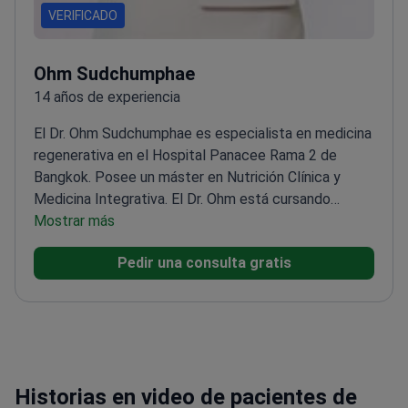
VERIFICADO
Ohm Sudchumphae
14 años de experiencia
El Dr. Ohm Sudchumphae es especialista en medicina
regenerativa en el Hospital Panacee Rama 2 de
Bangkok. Posee un máster en Nutrición Clínica y
Medicina Integrativa. El Dr. Ohm está cursando
actualmente un doctorado en Psicología. Se
Mostrar más
especializa en la combinación de terapia celular,
Pedir una consulta gratis
nutrición intravenosa y herboristería medicinal para
enfermedades crónicas.
Certificado por la American
Board of Nutritional Wellness.
Cuenta con
certificación como médico en oncología
integrativa.
Realiza terapia de rejuvenecimiento con
células madre y terapia de ozono para la
Historias en video de pacientes de
longevidad.
Trata casos complejos, incluyendo