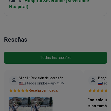
Clínica:
Hospital Severance (Severance
Hospital)
Reseñas
Todas las reseñas
Mihail • Revisión del corazón
Владими
Estados Unidos
Feder
4 ago. 2025
Reseña verificada.
R
"no solo un 
sino tambié