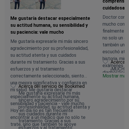
comprensiva
cuidadosame
Doctor con 
Me gustaría destacar especialmente
mucho correr
su actitud humana, su sensibilidad y
finalmente e
su paciencia: vale mucho
no solo un es
Me gustaría expresarle mi más sincero
también una 
agradecimiento por su profesionalidad,
escuchó ate
su actitud atenta y sus cuidados
historia, mir
durante mi tratamiento. Gracias a sus
Acerca d
exámenes adi
esfuerzos y al tratamiento
¡MUCHAS
diagnósticos
correctamente seleccionado, siento
Mostrar más
precisos. El 
una mejora significativa y confianza en
Acerca del servicio de Bookimed
profesor Sch
mi salud. Me gustaría destacar
Me gustaría expresarle mi más
es lo más im
especialmente su actitud humana,
sincero agradecimiento por su
agradecimien
sensibilidad y paciencia - vale mucho.
profesionalidad, su actitud atenta y
acompañante 
Hoy en día no es tan frecuente
sus cuidados durante mi
asistencia pa
encontrar a un médico que no sólo te
tratamiento. Gracias a sus
problemas.
trate, sino que también te apoye
esfuerzos y al tratamiento