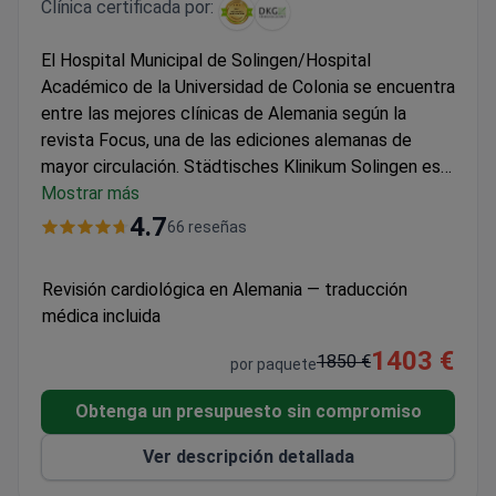
Clínica certificada por:
El Hospital Municipal de Solingen/Hospital
Académico de la Universidad de Colonia se encuentra
entre las mejores clínicas de Alemania según la
revista Focus, una de las ediciones alemanas de
mayor circulación. Städtisches Klinikum Solingen es
una institución médica certificada que trata a más de
Mostrar más
60 000 pacientes al año.
4.7
66 reseñas
Revisión cardiológica en Alemania — traducción
médica incluida
1403 €
1850 €
por paquete
Obtenga un presupuesto sin compromiso
Ver descripción detallada