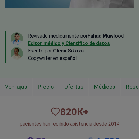
Revisado médicamente por
Fahad Mawlood
Editor médico y Científico de datos
Escrito por
Olena Sikoza
Сopywriter en español
Ventajas
Precio
Ofertas
Médicos
Rese
820
К+
pacientes han recibido asistencia desde 2014