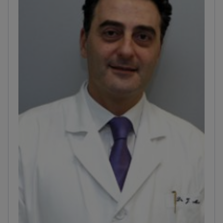
multicéntrico PROFID bajo Horizon 2020.<\/p>
El
doctor es miembro de varias sociedades
prestigiosas, incluidas las Sociedades Española y
Europea de Cardiología y la Asociación Europea del
Ritmo Cardíaco.<\/p>