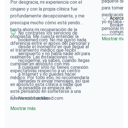
paquete de a
Por desgracia, mi experiencia con el
para tomar du
cirujano y con la propia clínica fue
medicación f
profundamente decepcionante, y me
Acerca d
yo estaba en
preocupa mucho cómo está yendo
Bookimed
personal me 
hasta ahora mi recuperación de la
comunicac
No contrates los servicios de
necesitaba d
otoplastia. Me cuesta entender la
Mostrar más
bookimed.com. No me gustó nada
Me sentí seg
diferencia entre el apoyo del personal y
desde el momento en que llegué al
buenas manos 
el tratamiento médico que recibí
aeropuerto y no había nadie allí para
hizo muy bie
realmente. Las instalaciones no
recogerme; ya sabes, cuando llegas
necesitaba p
cumplían en absoluto con mis
a cualquier sitio no tienes conexión
abordó todas
expectativas respecto a un centro
a Internet y no puedes hacer
doy a Cirugía
médico. Por todo ello, no recomendaría
llamadas ni enviar mensajes, así que
porque super
en absoluto esta clínica a nadie que
la pesadilla ya empieza ahí.
Definitivame
esté pensando en someterse a una
mundo.
intervención similar.
No con bookimed.com
Mostrar más