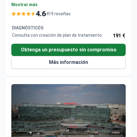
multidisciplinario para necesidades reconstructivas
Mostrar más
complejas. El Dr. Orhan Babucçu, cirujano plástico y
4.6
419 reseñas
reconstructivo con 33 años de experiencia de
experiencia, se especializa en estética facial, incluida
DIAGNÓSTICOS
la reconstrucción de orejas.
Consulta con creación de plan de tratamiento
191 €
Obtenga un presupuesto sin compromiso
Más información