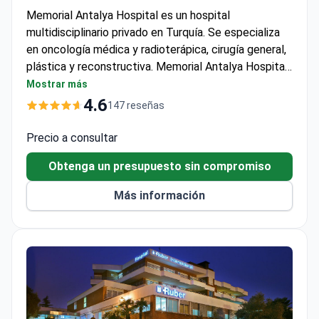
Memorial Antalya Hospital es un hospital
multidisciplinario privado en Turquía. Se especializa
en oncología médica y radioterápica, cirugía general,
plástica y reconstructiva. Memorial Antalya Hospital
cumple con los estándares internacionales de
Mostrar más
calidad y seguridad según la JCI (Joint Commission
4.6
147 reseñas
International), una organización autorizada que evalúa
centros médicos de clase mundial.
Precio a consultar
Obtenga un presupuesto sin compromiso
Más información