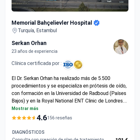
Memorial Bahçelievler Hospital
Memorial Bahçelievler Hospital
Turquía, Estambul
Serkan Orhan
23 años de experiencia
Clínica certificada por :
El Dr. Serkan Orhan ha realizado más de 5.500
procedimientos y se especializa en prótesis de oído,
con formación en la Universidad de Radboud (Países
Bajos) y en la Royal National ENT Clinic de Londres.
El paquete de prótesis estética de oído tiene un
Mostrar más
coste aproximado de 1.870 $, e incluye
4.6
156 reseñas
habitualmente la consulta, el procedimiento y
traslados VIP. El Hospital Memorial Bahçelievler
DIAGNÓSTICOS
cuenta con las certificaciones JCI e ISO, cumpliendo
Consulta con creación de plan de tratamiento