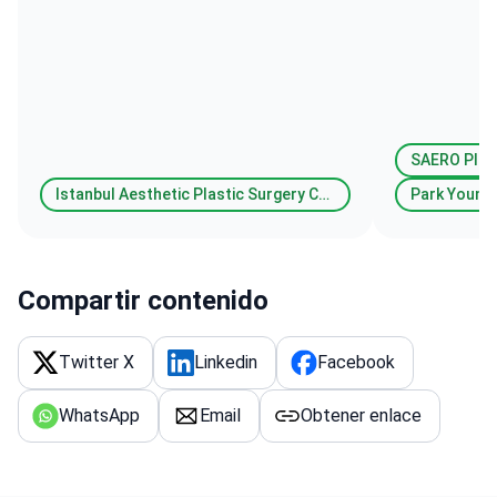
SAERO Plas
Istanbul Aesthetic Plastic Surgery Center
Park Young
Compartir contenido
Twitter X
Linkedin
Facebook
WhatsApp
Email
Obtener enlace