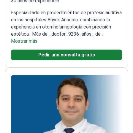
30 años de experiencia
Especializado en procedimientos de prótesis auditiva
en los hospitales Büyük Anadolu, combinando la
experiencia en otorrinolaringología con precisión
estética.
Más de _doctor_9236_años_ de
especialización en ORL
Mostrar más
Experto en técnicas de
rinoplastia y septoplastia
Formado en la Facultad de
Pedir una consulta gratis
Medicina de la Universidad de Mármara
Realiza
timpanoplastias para la reparación del tímpano