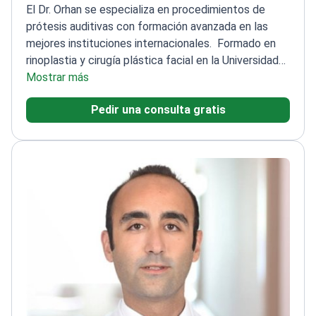
El Dr. Orhan se especializa en procedimientos de
prótesis auditivas con formación avanzada en las
mejores instituciones internacionales.
Formado en
rinoplastia y cirugía plástica facial en la Universidad
de Radboud, Países Bajos
Mostrar más
Perfeccionó sus
habilidades en el Royal National Ear Nose and Throat
Pedir una consulta gratis
Hospital, Londres
Especializado en
otorrinolaringología desde 2004
Trabaja en el
Hospital Memorial Bahçelievler