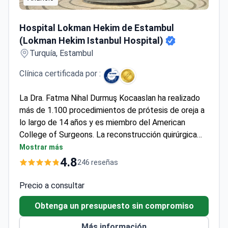
Hospital Lokman Hekim de Estambul (Lokman Hekim Istanb
Hospital Lokman Hekim de Estambul
(Lokman Hekim Istanbul Hospital)
Turquía, Estambul
Clínica certificada por :
La Dra. Fatma Nihal Durmuş Kocaaslan ha realizado
más de 1.100 procedimientos de prótesis de oreja a
lo largo de 14 años y es miembro del American
College of Surgeons. La reconstrucción quirúrgica
suele costar entre 6.000 € y 8.500 €, lo que cubre las
Mostrar más
intervenciones, la anestesia, las prótesis, la estancia
4.8
246 reseñas
hospitalaria y los traslados. El hospital, acreditado
por la JCI, ofrece técnicas de fijación con implantes
Precio a consultar
y de cartílago autólogo mediante paquetes de
Obtenga un presupuesto sin compromiso
atención integral. La experiencia de la Dra. Kocaaslan
incluye la medicina forense y técnicas de cirugía
Más información