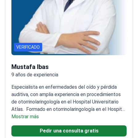
VERIFICADO
Mustafa Ibas
9 años de experiencia
Especialista en enfermedades del oído y pérdida
auditiva, con amplia experiencia en procedimientos
de otorrinolaringología en el Hospital Universitario
Atlas.
Formado en otorrinolaringología en el Hospital
de Formación e Investigación de la Universidad de
Mostrar más
Ciencias de la Salud de Ankara
Ha publicado
Pedir una consulta gratis
numerosos trabajos de investigación sobre otitis