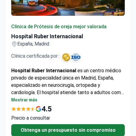
Hospital Ruber Internacional
Clínica de Prótesis de oreja mejor valorada
Hospital Ruber Internacional
España, Madrid
Clínica certificada por :
Hospital Ruber Internacional
es un centro médico
privado de especialidad única en Madrid, España,
especializado en neurocirugía, ortopedia y
cardiología. El hospital atiende tanto a adultos como
a niños, brindando atención a unos 25.000 pacientes
Mostrar más
cada año. La mayoría de los pacientes provienen de
4.5
países de la CEI, Europa y la Mancomunidad de
Precio a consultar
Naciones, así como de EE. UU., Canadá y Australia.
Obtenga un presupuesto sin compromiso