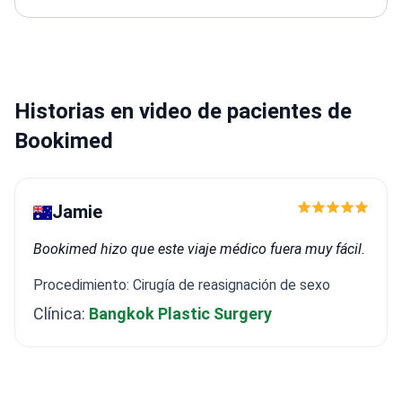
media y afecciones relacionadas con el oído
Realiza
cirugía endoscópica de senos paranasales y cirugía
de traumatismos maxilofaciales
Historias en video de pacientes de
Bookimed
Jamie
Bookimed hizo que este viaje médico fuera muy fácil.
Procedimiento: Cirugía de reasignación de sexo
Clínica:
Bangkok Plastic Surgery