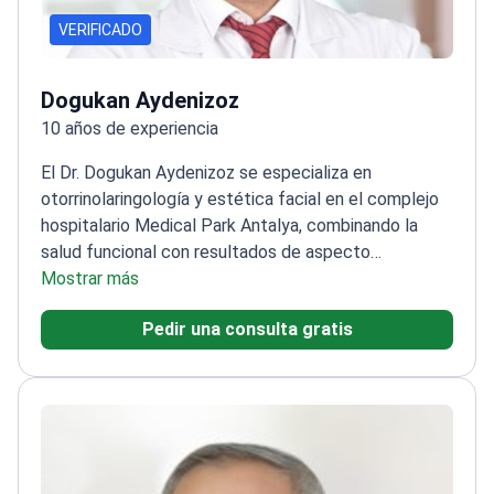
VERIFICADO
Dogukan Aydenizoz
10 años de experiencia
El Dr. Dogukan Aydenizoz se especializa en
otorrinolaringología y estética facial en el complejo
hospitalario Medical Park Antalya, combinando la
salud funcional con resultados de aspecto
natural.
Mostrar más
Más de nueve años de experiencia en
otorrinolaringología y estética facial
Completó su
Pedir una consulta gratis
formación especializada en otorrinolaringología en el
Hospital de Formación e Investigación de
Antalya
Miembro de la Cámara Médica de Antalya y
de la Asociación Turca de Cirugía Plástica Facial
Se
centra en la atención personalizada tanto para
necesidades médicas como cosméticas