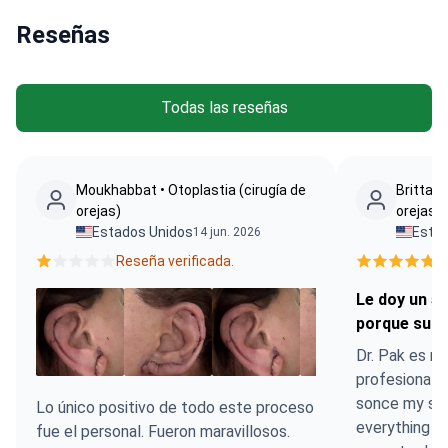
Reseñas
Todas las reseñas
Moukhabbat • Otoplastia (cirugía de
Brittany
orejas)
orejas)
Estados Unidos
Esta
14 jun. 2026
Reseña verificada.
R
Le doy un 5
porque supe
Dr. Pak es m
profesional. It has been over a week
sonce my sur
Lo único positivo de todo este proceso
everything is
fue el personal. Fueron maravillosos.