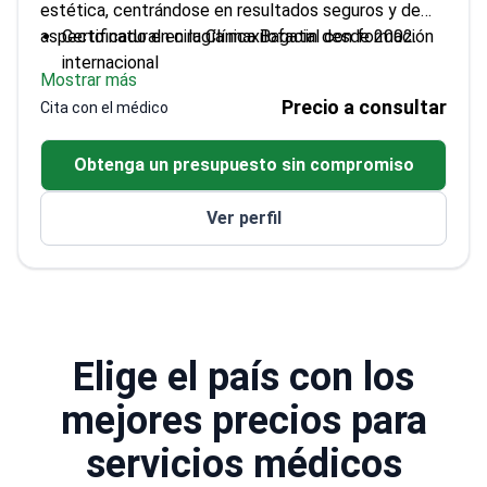
estética, centrándose en resultados seguros y de
aspecto natural en la Clínica Bagatin desde 2002.
Certificado en cirugía maxilofacial con formación
internacional
Mostrar más
Miembro activo de EACMFS e IAOMS, sociedades
Precio a consultar
Cita con el médico
quirúrgicas líderes a nivel mundial
Asiste regularmente a conferencias mundiales
Obtenga un presupuesto sin compromiso
para mantenerse actualizado sobre las últimas
técnicas
Ver perfil
Realiza procedimientos en la Clínica Bagatin,
acreditada por la JCI
Elige el país con los
mejores precios para
servicios médicos