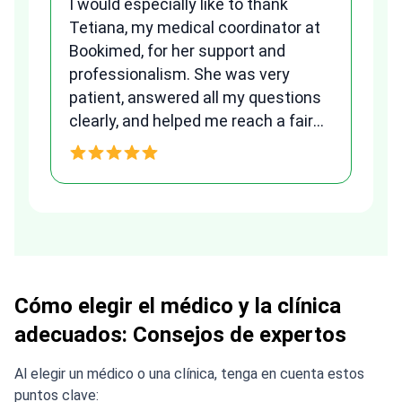
I would especially like to thank
we
Tetiana, my medical coordinator at
al
Bookimed, for her support and
to
qu
professionalism. She was very
patient, answered all my questions
am
clearly, and helped me reach a fair
and transparent agreement. Her
h
assistance made a stressful
process much easier. Highly
recommended. Thank you Tetiana,
you are the best!!!
Cómo elegir el médico y la clínica
adecuados: Consejos de expertos
Al elegir un médico o una clínica, tenga en cuenta estos
puntos clave: