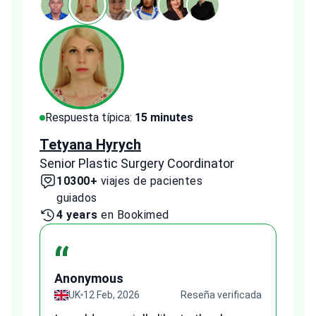
Respuesta típica:
15 minutes
Resp
Tetyana Hyrych
Zekr
Senior Plastic Surgery Coordinator
Plast
10300+
viajes de pacientes
2
guiados
1 
4 years
en Bookimed
“
A
Anonymous
ada
UK
12 Feb, 2026
Reseña verificada
Fr