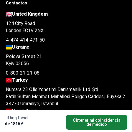
Contactos
United Kingdom
124 City Road
London EC1V 2NX
4-474-414-471-50
Ukraine
Polova Street 21
Kyiv 03056
0-800-21-21-08
Turkey
Numara 23 Ofis Yonetimi Danismanlik Ltd. Şti.
Fatih Sultan Mehmet Mahallesi Poligon Caddesi, Buyaka 2
34770 Ümraniye, Istanbul
Hong Kong
Lifting facial
14/F Golden Centre
Obtener mi coincidencia
de 1816 €
de médico
188 Des Voeux Road Central Hong Kong