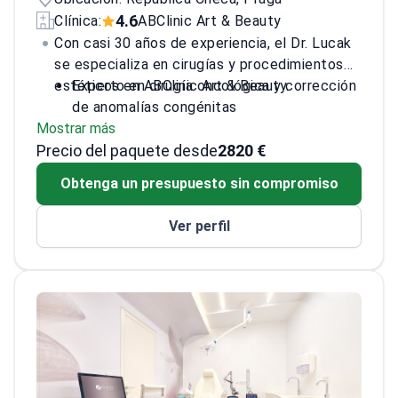
4.6
Clínica:
ABClinic Art & Beauty
Con casi 30 años de experiencia, el Dr. Lucak
se especializa en cirugías y procedimientos
estéticos en ABClinic Art & Beauty.
Experto en cirugía oncológica y corrección
de anomalías congénitas
Mostrar más
Amplia experiencia en el tratamiento de
Precio del paquete desde
deformidades postraumáticas y
2820 €
quemaduras
Obtenga un presupuesto sin compromiso
Se centra en resultados tanto funcionales
como estéticos en los procedimientos
Ver perfil