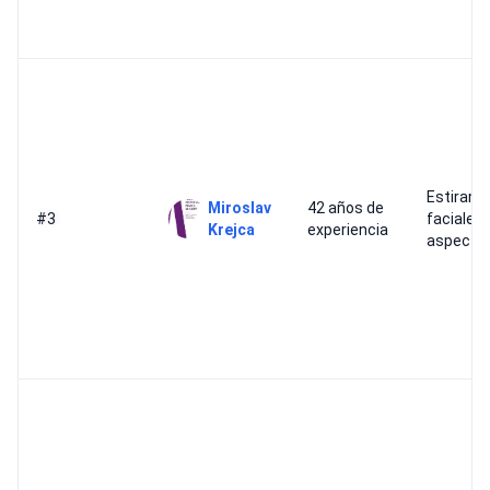
Estirami
Miroslav
42 años de
#3
faciales
Krejca
experiencia
aspecto 