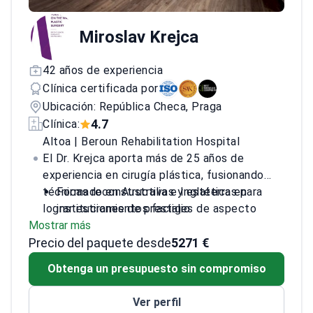
Miroslav Krejca
42 años de experiencia
Clínica certificada por
Ubicación: República Checa, Praga
4.7
Clínica:
Altoa | Beroun Rehabilitation Hospital
El Dr. Krejca aporta más de 25 años de
experiencia en cirugía plástica, fusionando
técnicas reconstructivas y estéticas para
Formado en Australia e Inglaterra en
lograr estiramientos faciales de aspecto
instituciones de prestigio
Mostrar más
natural.
Se especializa tanto en procedimientos
Precio del paquete desde
reconstructivos como estéticos
5271 €
Profesor asistente en la Universidad
Obtenga un presupuesto sin compromiso
Charles, compartiendo conocimientos con
estudiantes
Ver perfil
Práctica privada centrada en la medicina