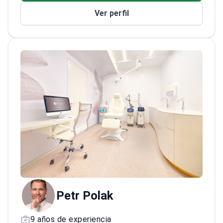
operaciones delicadas de estiramiento facial,
Ver perfil
incluidas las realizadas bajo anestesia
local.
Con una carrera de más de una década,
el médico ha ejercido en numerosas
instituciones prestigiosas, incluido el Hospital
Universitario Bulovka, el Hospital Universitario
St. Anna en Brno y varias clínicas estéticas
especializadas. El médico mantiene un
compromiso con el desarrollo profesional a
través de la formación continua, incluyendo
clases magistrales sobre rejuvenecimiento
facial y cursos avanzados de anatomía facial
en Melbourne, asegurando la aplicación de
técnicas modernas en cirugía estética.
Petr Polak
9 años de experiencia