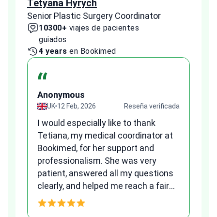
Tetyana Hyrych
Zekr
Senior Plastic Surgery Coordinator
Plast
10300+
viajes de pacientes
2
guiados
1 
4 years
en Bookimed
“
A
Anonymous
ada
UK
12 Feb, 2026
Reseña verificada
Fr
I would especially like to thank
we
Tetiana, my medical coordinator at
al
Bookimed, for her support and
to
qu
professionalism. She was very
patient, answered all my questions
am
clearly, and helped me reach a fair
and transparent agreement. Her
h
assistance made a stressful