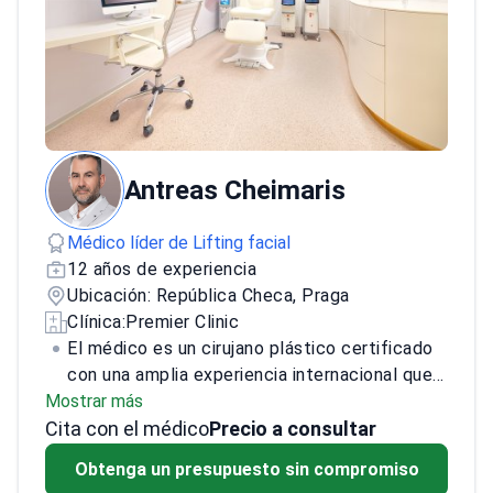
Antreas Cheimaris
Médico líder de Lifting facial
12 años de experiencia
Ubicación: República Checa, Praga
Clínica:
Premier Clinic
El médico es un cirujano plástico certificado
con una amplia experiencia internacional que
Mostrar más
cubre todo el espectro de procedimientos de
Cita con el médico
cirugía plástica. Especializado en
Precio a consultar
intervenciones estéticas, el médico ha
Obtenga un presupuesto sin compromiso
desarrollado un enfoque particular en