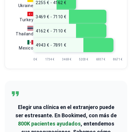
2255 € - 4162 €
Ukraine
3469 € - 7110 €
Turkey
4162 € - 7110 €
Thailand
4943 € - 7891 €
Mexico
0 €
1734 €
3469 €
5203 €
6937 €
8671 €
Elegir una clínica en el extranjero puede
ser estresante. En Bookimed, con más de
800K pacientes ayudados
, entendemos
sus preocupaciones. Sabemos cómo