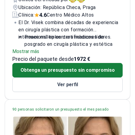
Ubicación: República Checa, Praga
4.6
Clínica:
Centro Médico Altos
El Dr. Visek combina décadas de experiencia
en cirugía plástica con formación
internacional en centros médicos líderes.
Posee múltiples certificaciones de
posgrado en cirugía plástica y estética
Mostrar más
Médico jefe en varias clínicas privadas
Precio del paquete desde
prestigiosas en Praga
1972 €
Miembro de sociedades internacionales,
Obtenga un presupuesto sin compromiso
incluyendo IPRAS y EACS
Autor de más de 45 publicaciones
Ver perfil
científicas en varios idiomas
90 personas solicitaron un presupuesto el mes pasado