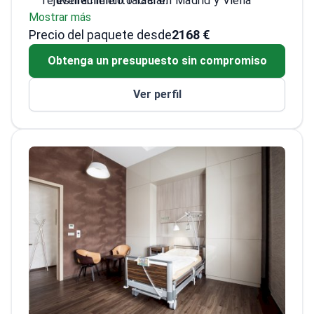
rejuvenecimiento facial.
estiramiento facial en Madrid y Viena
Mostrar más
Especializado en procedimientos faciales
Precio del paquete desde
tanto quirúrgicos como no quirúrgicos
2168 €
Ex profesor de la facultad de medicina de
Obtenga un presupuesto sin compromiso
la Universidad Carolina
Completó prestigiosas becas en Taiwán y
Ver perfil
Austria