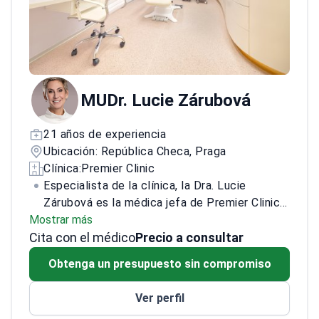
y publicaciones en el campo de la cirugía
regenerativa y las técnicas reconstructivas.
MUDr. Lucie Zárubová
21 años de experiencia
Ubicación: República Checa, Praga
Clínica:
Premier Clinic
Especialista de la clínica, la Dra. Lucie
Zárubová es la médica jefa de Premier Clinic y
Mostrar más
se centra en la cirugía plástica con un perfil
Cita con el médico
de cirugía mamaria y cirugía oncológica.
Precio a consultar
Realiza más de 500 procedimientos de cirugía
Obtenga un presupuesto sin compromiso
mamaria al año, incluyendo aumento de senos,
levantamiento/modelado, reconstrucción
Ver perfil
después de tratamiento oncológico y