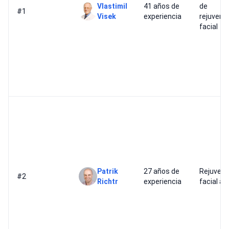
Vlastimil
41 años de
de
#1
Visek
experiencia
rejuvene
facial
Patrik
27 años de
Rejuvene
#2
Richtr
experiencia
facial a