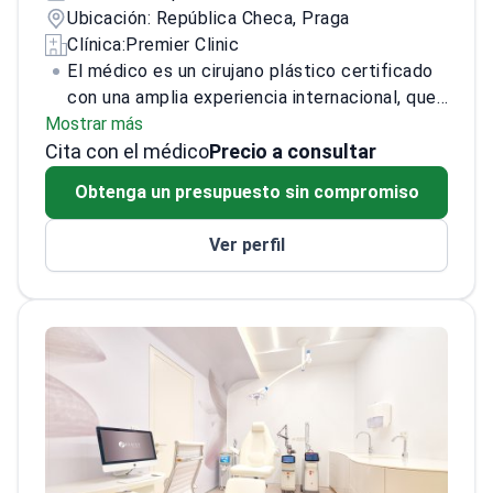
Ubicación: República Checa, Praga
Clínica:
Premier Clinic
El médico es un cirujano plástico certificado
con una amplia experiencia internacional, que
Mostrar más
incluye práctica clínica en Suiza y EE. UU.
Cita con el médico
Especializado en estética mamaria,
Precio a consultar
abdominoplastia, liposucción y transferencia
Obtenga un presupuesto sin compromiso
de grasa, el médico también mantiene un
fuerte enfoque en la microcirugía y la cirugía
Ver perfil
reconstructiva. Su trabajo clínico actual se
desarrolla en el Departamento de Cirugía
Plástica de la 1ª Facultad de Medicina de la
Universidad Carolina y el Hospital Universitario
Bulovka.
Más allá de la práctica clínica, el
médico es un investigador y conferenciante
activo, que presenta con frecuencia en
congresos profesionales. Sus contribuciones
incluyen múltiples presentaciones premiadas