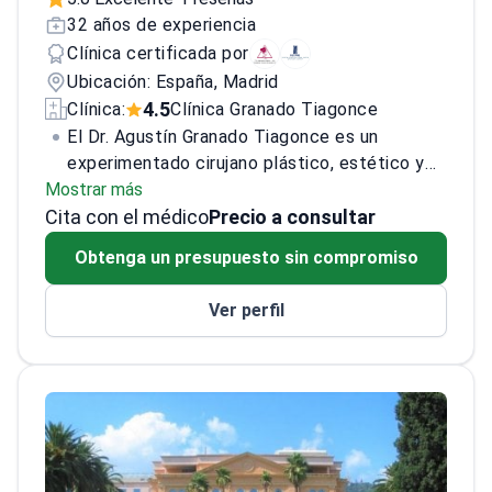
32 años de experiencia
Clínica certificada por
Ubicación: España, Madrid
4.5
Clínica:
Clínica Granado Tiagonce
El Dr. Agustín Granado Tiagonce es un
experimentado cirujano plástico, estético y
Mostrar más
reconstructivo de España con 25 años de
Cita con el médico
práctica. Ha ocupado diversos cargos en
Precio a consultar
Madrid, México DF y Clínica Ruber Madrid, y
Obtenga un presupuesto sin compromiso
actualmente es Director y fundador de la
Clínica Granado Tiagonce. El Dr. Granado
Ver perfil
Tiagonce es especialista en cirugía estética
facial y corporal, cirugía estética y reparadora
de mamas, es licenciado en medicina general
y profesor de la Universidad Autónoma de
Madrid. También es miembro de varias
organizaciones como ASAPS, ISAPS y la
Sociedad Española de Cirugía Plástica,