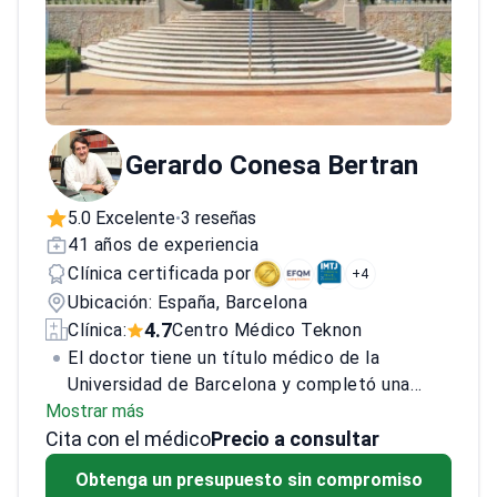
Gerardo Conesa Bertran
5.0 Excelente
3 reseñas
•
41 años de experiencia
Clínica certificada por
+4
Ubicación: España, Barcelona
4.7
Clínica:
Centro Médico Teknon
El doctor tiene un título médico de la
Universidad de Barcelona y completó una
Mostrar más
especialización en neurocirugía en el Hospital
Cita con el médico
Universitario de Bellvitge. Con un enfoque
Precio a consultar
extenso en tumores cerebrales y de la
Obtenga un presupuesto sin compromiso
médula espinal, neurocirugía vascular y