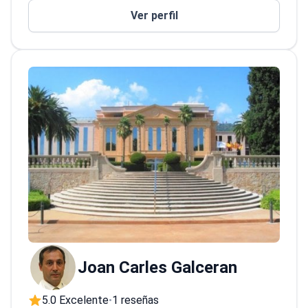
miembro de varias organizaciones
Ver perfil
profesionales, incluidas EORTC, ESMO,
ENETS, ASCO, GEMCAD, TTD y GETHI.
Joan Carles Galceran
5.0 Excelente
1 reseñas
•