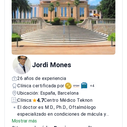
publicaciones. Es doctor en incontinencia
urinaria pediátrica. Sus métodos innovadores y
su dedicación a los pacientes han marcado
nuevos estándares en urología.
Jordi Mones
26 años de experiencia
Clínica certificada por
+4
Ubicación: España, Barcelona
4.7
Clínica:
Centro Médico Teknon
El doctor es M.D., Ph.D., Oftalmólogo
especializado en condiciones de mácula y
Mostrar más
vitreorretinales. Conocido por sus