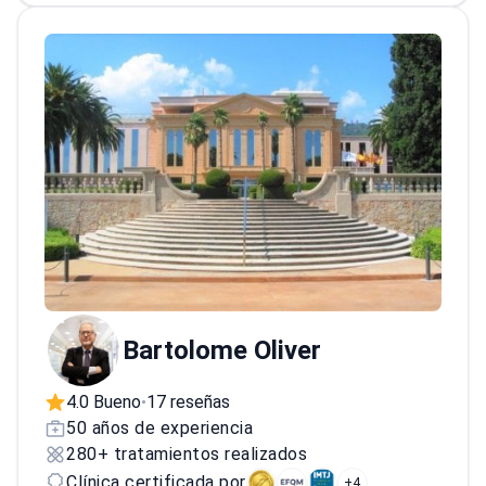
por Computador (MICARS). También es
licenciado en medicina general y cirugía por la
Universidad de Barcelona y especialista en
cirugía plástica por la Clínica de la
Universidade Federal Fluminense (Brasil).
Bartolome Oliver
4.0 Bueno
17 reseñas
•
50 años de experiencia
280+ tratamientos realizados
Clínica certificada por
+4