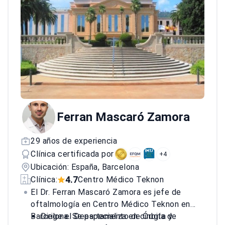
personal médico del Centro Médico Teknon
en Barcelona.<\/p>
Graduado en Medicina y
Cirugía de la Universidad Autónoma de
Barcelona en 1983, el médico se especializó
aún más en obstetricia y ginecología en el
Institut Universitari Dexeus y posee un
Certificado Europeo en Cirugía Endoscópica
en Ginecología de la Universidad de Clermont-
Ferrand I.<\/p>
Ferran Mascaró Zamora
29 años de experiencia
Clínica certificada por
+4
Ubicación: España, Barcelona
4.7
Clínica:
Centro Médico Teknon
El Dr. Ferran Mascaró Zamora es jefe de
oftalmología en Centro Médico Teknon en
Barcelona. Se especializa en cirugía de
Dirige el Departamento de Órbita y