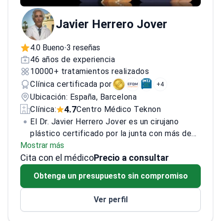
Javier Herrero Jover
4.0 Bueno
3 reseñas
•
46 años de experiencia
10000+ tratamientos realizados
Clínica certificada por
+4
Ubicación: España, Barcelona
4.7
Clínica:
Centro Médico Teknon
El Dr. Javier Herrero Jover es un cirujano
plástico certificado por la junta con más de
Mostrar más
30 años de experiencia que se especializa en
Cita con el médico
rinoplastia, aumento de senos, cirugía de
Precio a consultar
contorno corporal, rejuvenecimiento facial y
Obtenga un presupuesto sin compromiso
cirugía reconstructiva. Es fundador y director
del Centro Herrero Jover Médicos en el
Ver perfil
Hospital Teknon y es presidente del Instituto
Mediterráneo de Radiología y Cirugía Asistida