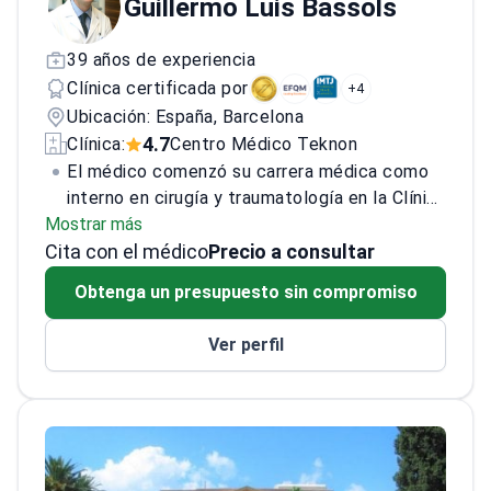
Guillermo Luis Bassols
39 años de experiencia
Clínica certificada por
+4
Ubicación: España, Barcelona
4.7
Clínica:
Centro Médico Teknon
El médico comenzó su carrera médica como
interno en cirugía y traumatología en la Clínica
Mostrar más
Sant Jordi en 1983, seguido de un puesto
Cita con el médico
como médico en la Mutua Catalana de
Precio a consultar
Accidentes en Barcelona. Continuó ganando
Obtenga un presupuesto sin compromiso
experiencia como interno médico en el
Hospital General de Catalunya y como médico
Ver perfil
residente en cirugía general en el Hospital de
Sant Jaume i Santa Magdalena.
Especializándose en obstetricia y ginecología,
se desempeñó como consultor en la Clínica
Sant Josep y el Hospital General en Manresa.
Desde 1999, el médico ha sido parte del