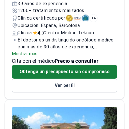
39 años de experiencia
1200+ tratamientos realizados
Clínica certificada por
+4
Ubicación: España, Barcelona
4.7
Clínica:
Centro Médico Teknon
El doctor es un distinguido oncólogo médico
con más de 30 años de experiencia,
Mostrar más
especializado en el tratamiento no quirúrgico
Cita con el médico
de cánceres genitourinarios, incluidos los de
Precio a consultar
próstata, riñón y vejiga, así como sarcomas y
Obtenga un presupuesto sin compromiso
tumores de origen desconocido.
Actualmente, el doctor lidera la Unidad de
Ver perfil
Tumores Genitourinarios, del Sistema
Nervioso Central, Sarcomas y Tumores de
Origen Desconocido en el Hospital
Universitario Vall d'Hebron en Barcelona y
está afiliado al Centro Médico Teknon.
<\/p>
Con un doctorado en Medicina y Cirugía,