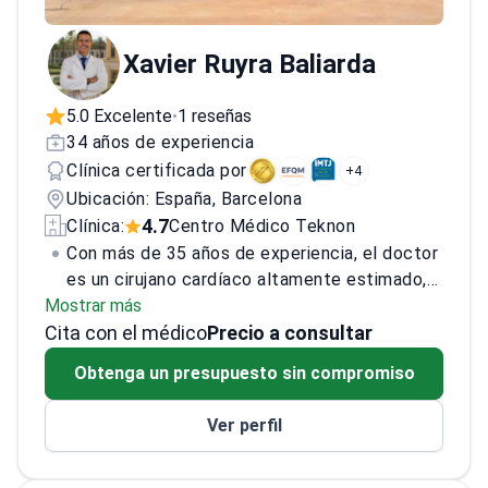
Xavier Ruyra Baliarda
5.0 Excelente
1 reseñas
•
34 años de experiencia
Clínica certificada por
+4
Ubicación: España, Barcelona
4.7
Clínica:
Centro Médico Teknon
Con más de 35 años de experiencia, el doctor
es un cirujano cardíaco altamente estimado,
Mostrar más
especializado en cirugía torácica y
Cita con el médico
cardiovascular, trasplante cardíaco y
Precio a consultar
procedimientos mínimamente invasivos. Es
Obtenga un presupuesto sin compromiso
reconocido como uno de los principales
especialistas del mundo en el procedimiento
Ver perfil
de Ross y ha contribuido significativamente a
la cirugía de válvulas cardíacas a través de