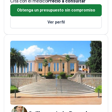
Cita con el médico
contribuciones significativas a la
Precio a consultar
oftalmología, el doctor ha avanzado en
Obtenga un presupuesto sin compromiso
técnicas de imagen y protocolos de
tratamiento para la degeneración macular.
Ver perfil
Con un enfoque en la fisiopatología, la imagen
y las terapias emergentes para la DMAE y las
enfermedades degenerativas de la retina, el
doctor ha completado una formación
especializada en oftalmología en la
Universitat Autònoma de Barcelona y becas
en la Universidad de Harvard y el Instituto
Tecnológico y de Estudios Superiores de
Monterrey.<\/p>
El doctor es Miembro
Investigador Electo de la Alianza
Internacional AMD y asesor científico de la
Asociación Europea para la Investigación de la
Visión y el Ojo. Las membresías incluyen 12
sociedades científicas como la Macula
Society y The Retina Society.<\/p>