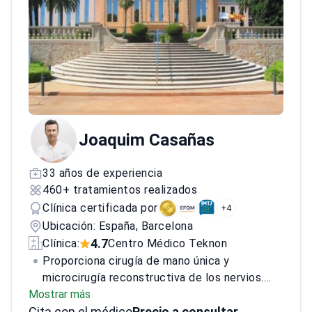
Reparadora y Estética.
Joaquim Casañas
33 años de experiencia
460+ tratamientos realizados
Clínica certificada por
+4
Ubicación: España, Barcelona
4.7
Clínica:
Centro Médico Teknon
Proporciona cirugía de mano única y
microcirugía reconstructiva de los nervios.
Mostrar más
Entre sus pacientes se encuentra Dani
Cita con el médico
Pedrosa, leyenda del motociclismo español.
Precio a consultar