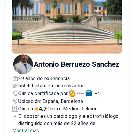
el doctor ha liderado numerosos ensayos
clínicos multicéntricos nacionales y ha
escrito más de 120 artículos revisados por
pares. El doctor es reconocido como uno de
los principales expertos en oncología
genitourinaria de España.<\/p>
Antonio Berruezo Sanchez
29 años de experiencia
560+ tratamientos realizados
Clínica certificada por
+4
Ubicación: España, Barcelona
4.7
Clínica:
Centro Médico Teknon
El doctor es un cardiólogo y electrofisiólogo
distinguido con más de 22 años de
Mostrar más
experiencia, especializado en el tratamiento