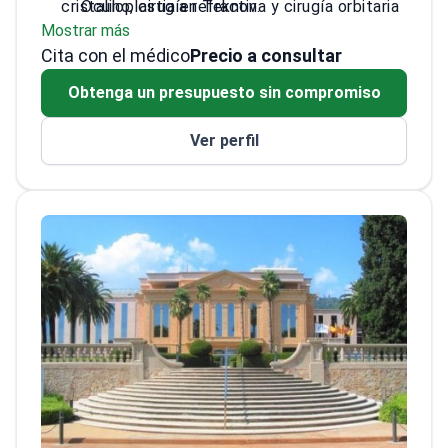
cristalino, cirugía refractiva y cirugía orbitaria
Oculoplastia en Teknon.
Mostrar más
compleja. El Dr. Mascaró Zamora es un
Especialista acreditado en tumores
Cita con el médico
experto reconocido en oculoplastia y
orbitarios y cirugía de descompresión para
Precio a consultar
procedimientos de conducto lagrimal. Obtuvo
enfermedades tiroideas.
Obtenga un presupuesto sin compromiso
su doctorado en la Universidad Autónoma de
Coautor de tres libros sobre oftalmología y
Barcelona con honores.
autor de investigaciones originales en
Ver perfil
revistas especializadas.
Miembro de la Sociedad Española de
Cirugía Plástica Ocular y Orbitaria.