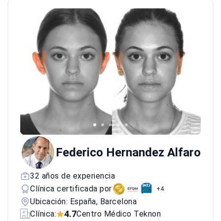
investigaciones e invenciones.<\/p>
El doctor
es miembro de la Sociedad Española de
Cirugía Cardíaca, del Consejo Europeo de
Cirugía Cardio-Torácica y de la Sociedad
Europea de Cirugía Cardio-Torácica. Actúa
como portavoz de la Organización Catalana
de Trasplantes y es Profesor Asociado de
Cirugía en la Universidad Autónoma de
Barcelona.<\/p>
Federico Hernandez Alfaro
32 años de experiencia
Clínica certificada por
+4
Ubicación: España, Barcelona
4.7
Clínica:
Centro Médico Teknon