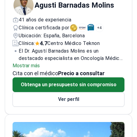
Agusti Barnadas Molins
41 años de experiencia
Clínica certificada por
+4
Ubicación: España, Barcelona
4.7
Clínica:
Centro Médico Teknon
El Dr. Agustí Barnadas Molins es un
destacado especialista en Oncología Médica
Mostrar más
con especialización en el tratamiento del
Cita con el médico
cáncer de mama. Cuenta con más de 35 años
Precio a consultar
de experiencia, y sus prácticas incluyen la
Obtenga un presupuesto sin compromiso
Quimioterapia, la Gammacoterapia para el
cáncer de mama y la Inmunoterapia para el
Ver perfil
cáncer de mama. Ha sido investigador
principal de más de 70 proyectos de
investigación y autor o coautor de más de
130 artículos originales. Ha ocupado cargos
de prestigio como Presidente de la Sociedad