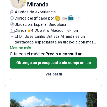
Miranda
41 años de experiencia
Clínica certificada por
+4
Ubicación: España, Barcelona
4.7
Clínica:
Centro Médico Teknon
El Dr. José Emilio Batista Miranda es un
destacado especialista en urología con más
Mostrar más
de 25 años de experiencia. Es reconocido por
Cita con el médico
su dominio de la circuncisión en adultos, la
Precio a consultar
vasectomía, el tratamiento de la
Obtenga un presupuesto sin compromiso
incontinencia urinaria y las cirugías uretrales.
Fue pionero en la vaporización láser de la
Ver perfil
próstata. También realiza cirugías complejas
como HIFU y prostatectomía.
Es miembro
activo de la Sociedad Internacional de
Incontinencia, la Asociación Europea de
Urología y la Sociedad Española de Urología.
Participa en investigación, ensayos clínicos y