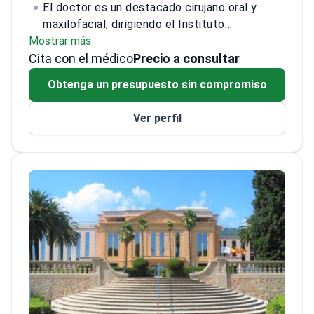
El doctor es un destacado cirujano oral y
maxilofacial, dirigiendo el Instituto
Mostrar más
Maxilofacial en el Centro Médico Teknon
Cita con el médico
desde 1995. Especializado en cirugía
Precio a consultar
ortognática, implantología y tratamiento de
Obtenga un presupuesto sin compromiso
lesiones faciales, el doctor realiza alrededor
de 150 operaciones ortognáticas anualmente.
Ver perfil
<\/p>
Con una carrera que abarca décadas, el
doctor ha tratado a más de 4,000 pacientes
de más de 50 países. Certificado por la Junta
Europea de Cirugía Oro-Maxilofacial, el doctor
ha realizado una extensa formación en Suiza,
Italia, México y EE.UU.<\/p>
Académicamente,
el doctor ha escrito más de 120 artículos y 4
libros, y se desempeña como Profesor de
Cirugía Oral y Maxilofacial en UIC Barcelona.
<\/p>