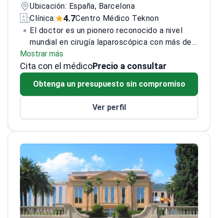
Ubicación: España, Barcelona
4.7
Clínica:
Centro Médico Teknon
El doctor es un pionero reconocido a nivel
mundial en cirugía laparoscópica con más de
Mostrar más
45 años de experiencia clínica. Como
Cita con el médico
fundador y Director Médico del Centro
Precio a consultar
Laparoscópico Dr. Ballesta en Barcelona y
Obtenga un presupuesto sin compromiso
Granada, el doctor ha realizado más de 12,000
cirugías laparoscópicas, especializándose en
Ver perfil
cáncer de páncreas, cirugía metabólica y
bariátrica, y técnicas mínimamente invasivas.
El doctor forma parte de la junta médica del
Centro Médico Teknon y participa en
programas de formación para cirujanos en
toda España y América Latina.<\/p>
Con un
título en Medicina y Cirugía de la Universidad
de Granada y un título de Doctor en Medicina
y Cirugía, el doctor también es especialista
en Cirugía General y Gastroenterología. El