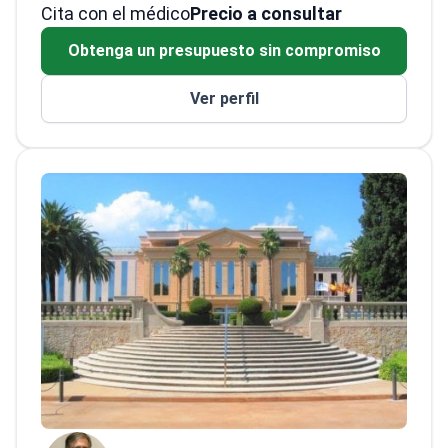
Cita con el médico
intervencionista de arritmias cardíacas y la
Precio a consultar
prevención y tratamiento de la muerte súbita.
Obtenga un presupuesto sin compromiso
El doctor ha escrito más de 200 artículos de
investigación y es conocido por impartir
Ver perfil
cursos internacionales sobre técnicas de
ablación y tratamiento de arritmias.<\/p>
El
doctor ha sido Investigador Principal en
múltiples becas, incluidas cinco del 'Fondo de
Investigación Sanitaria' español y una del
'ATTRACT' - Horizon 2020. Además, el doctor
ha sido el coordinador nacional del ensayo
multicéntrico PROFID bajo Horizon 2020.
<\/p>
El doctor es miembro de varias
sociedades prestigiosas, incluidas las
Sociedades Española y Europea de
Cardiología y la Asociación Europea del Ritmo
Cardíaco.<\/p>