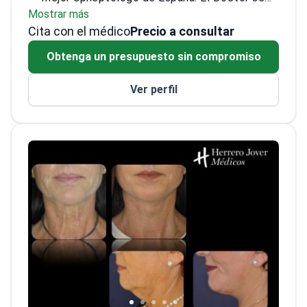
Mostrar más
especializa en la terapia no quirúrgica de las
Cita con el médico
etapas de epilepsia severas y raras. Ayuda a
Precio a consultar
niños y adultos a deshacerse de las
Obtenga un presupuesto sin compromiso
convulsiones para siempre.
El Prof. Antonio Russi es un aparente experto
Ver perfil
en epilepsia diagnosticando y eligiendo los
fármacos más adecuados en cada caso
particular. La terapia con medicamentos
ayuda a los pacientes en el 70% de los casos.
El Prof. Russi está incluido en el ranking de
los 100 mejores médicos españoles de la
revista Forbes, la edición de referencia
mundial.