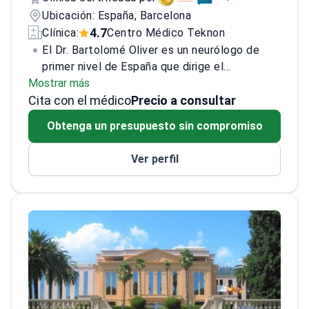
Ubicación: España, Barcelona
4.7
Clínica:
Centro Médico Teknon
El Dr. Bartolomé Oliver es un neurólogo de
primer nivel de España que dirige el
Mostrar más
Departamento de Neurocirugía de la Clínica
Cita con el médico
Teknon. Ha estado practicando desde 1979 y
Precio a consultar
realiza operaciones microquirúrgicas y utiliza
Obtenga un presupuesto sin compromiso
aparatos de radiocirugía no invasiva. Brinda
consultas en línea y es miembro de varias
Ver perfil
comunidades médicas internacionales. Es
autor de 150 publicaciones y 350 informes en
congresos médicos internacionales.