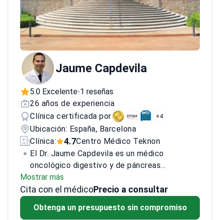
centro está acreditado por IFSO como
Centro de Excelencia. El doctor es conocido
por reducir el dolor postoperatorio y
aumentar la precisión quirúrgica a través de
técnicas avanzadas.<\/p>
Jaume Capdevila
5.0 Excelente
1 reseñas
•
26 años de experiencia
Clínica certificada por
+4
Ubicación: España, Barcelona
4.7
Clínica:
Centro Médico Teknon
El Dr. Jaume Capdevila es un médico
oncológico digestivo y de páncreas
Mostrar más
altamente cualificado, licenciado en Medicina
Cita con el médico
y Cirugía por la Universidad de Lleida y
Precio a consultar
especialista en Oncología Médica por el
Obtenga un presupuesto sin compromiso
Hospital de la Santa Creu i Sant Pau. Es