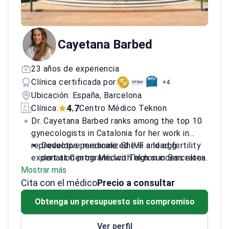
Cayetana Barbed
23 años de experiencia
Clínica certificada por
+4
Ubicación: España, Barcelona
4.7
Clínica:
Centro Médico Teknon
Dr. Cayetana Barbed ranks among the top 10
gynecologists in Catalonia for her work in
reproductive medicine. She is a lead fertility
Develops personalized IVF and egg
expert at Centro Médico Teknon in Barcelona.
donation programs with high success rates.
Mostrar más
Dr. Barbed coordinates one of the most
Treats complex cases of infertility,
Cita con el médico
technologically advanced egg donation
endometriosis, and polycystic ovary
Precio a consultar
programs in Spain. She holds the highest
syndrome.
Obtenga un presupuesto sin compromiso
Level III certification in ultrasound
Performs specialized procedures including
diagnostics from SEGO.
embryo transfer and ovarian rejuvenation.
Ver perfil