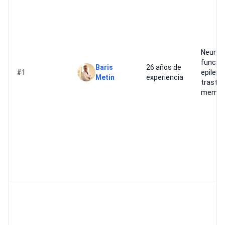
Neuroi
funcion
Baris
26 años de
#1
epileps
Metin
experiencia
trastor
memor