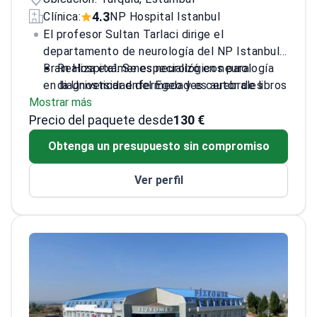
4.3
Clínica:
NP Hospital Istanbul
El profesor Sultan Tarlaci dirige el
departamento de neurología del NP Istanbul
Brain Hospital. Se especializó en neurología
Realiza exámenes neurológicos para
en la Universidad del Egeo y es autor de libros
diagnosticar enfermedades cerebrales
Mostrar más
de texto sobre neurociencia clínica.
crónicas y degenerativas
Precio del paquete desde
Especializado en epilepsia compleja,
130 €
trastornos del movimiento y problemas
Obtenga un presupuesto sin compromiso
neurovasculares como el ictus
Autor de múltiples libros sobre ciencia
Ver perfil
cerebral y práctica clínica
Ha recibido varios premios por sus
contribuciones al campo de las
neurociencias
Trata a pacientes con pérdida de memoria,
dolor crónico y trastornos del sueño
avanzados