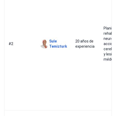
Planifi
rehabil
neuroló
Sule
20 años de
#2
accide
Temizturk
experiencia
cerebr
y lesio
médula