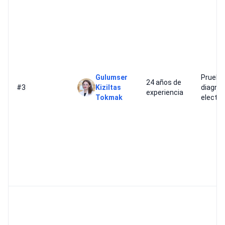
Gulumser
Prueba
24 años de
#3
Kiziltas
diagnó
experiencia
Tokmak
electro