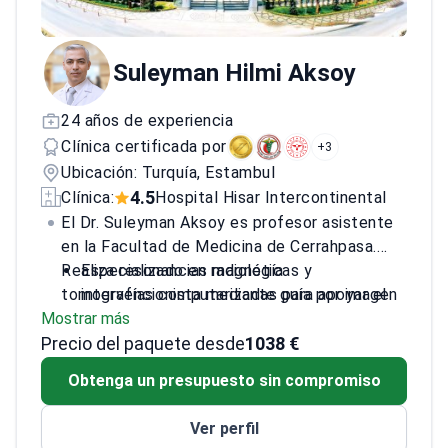
Suleyman Hilmi Aksoy
24 años de experiencia
Clínica certificada por
+3
Ubicación: Turquía, Estambul
4.5
Clínica:
Hospital Hisar Intercontinental
El Dr. Suleyman Aksoy es profesor asistente
en la Facultad de Medicina de Cerrahpasa.
Realiza resonancias magnéticas y
Especializado en radiología
tomografías computarizadas para apoyar el
intervencionista mediante guía por imagen
Mostrar más
examen neurológico en el Hospital
para diagnósticos menos invasivos
Precio del paquete desde
Intercontinental Hisar.
Se desempeña como profesor asistente en
1038 €
una de las mejores escuelas de medicina
Obtenga un presupuesto sin compromiso
de Turquía
Ha contribuido con presentaciones
Ver perfil
académicas en 13 congresos médicos