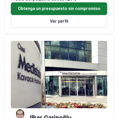
la Universidad Dokuz Eylül en 2009.<\/p>
Ha
Obtenga un presupuesto sin compromiso
trabajado en el Hospital de Terapia Física y
Rehabilitación de Bolu y actualmente ejerce
Ver perfil
en el Centro Médico Fizyomer Terapia.
<\/p>
Su enfoque clínico incluye PRP, Terapia
Neural, Aplicación de Ozono y Trastornos
Reumatológicos.<\/p>
Ilker Garipoğlu