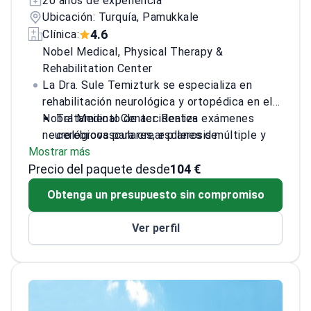
20 años de experiencia
Ubicación: Turquía, Pamukkale
4.6
Clínica:
Nobel Medical, Physical Therapy &
Rehabilitation Center
La Dra. Sule Temizturk se especializa en
rehabilitación neurológica y ortopédica en el
Nobel Medical Center. Realiza exámenes
Tratamiento de accidentes
neurológicos para crear planes de
cerebrovasculares, esclerosis múltiple y
Mostrar más
recuperación para pacientes con lesiones de
recuperación de lesiones de la médula
Precio del paquete desde
la médula espinal.
espinal
104 €
Experta en rehabilitación pediátrica para
Obtenga un presupuesto sin compromiso
niños con necesidades de desarrollo
Realiza inyecciones en puntos gatillo e
Ver perfil
intraarticulares para aliviar el dolor
Utiliza punción seca para liberar la tensión
en los tejidos musculares
Formada en el Hospital de Formación e
Investigación Sisli Eftal