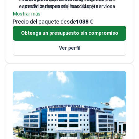
especializadas en el Hisar Hospital
medir la respuesta muscular y nerviosa
Mostrar más
Intercontinental.
Utiliza monitorización de video-EEG para
Precio del paquete desde
identificar la epilepsia en niños y adultos
1038 €
Realiza polisomnografía, un estudio del
Obtenga un presupuesto sin compromiso
sueño para diagnosticar trastornos
respiratorios
Ver perfil
Interpreta imágenes avanzadas, incluyendo
resonancia magnética cerebral y escaneos
SPECT cerebral
Realiza punciones lumbares para estudiar
el líquido cefalorraquídeo en afecciones
neurológicas