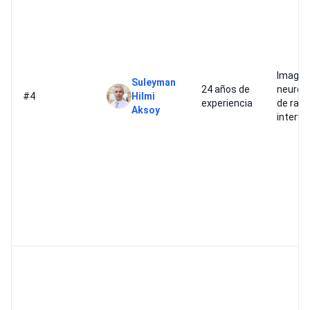
Imagen
Suleyman
24 años de
neuroló
#4
Hilmi
experiencia
de radi
Aksoy
interve