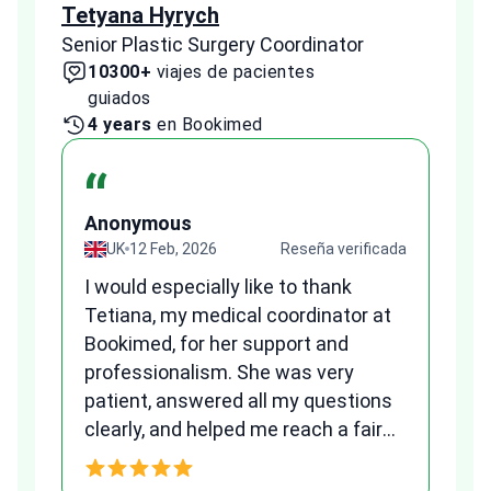
Tetyana Hyrych
Zekr
Senior Plastic Surgery Coordinator
Plast
10300+
viajes de pacientes
2
guiados
1 
4 years
en Bookimed
“
A
Anonymous
ada
UK
12 Feb, 2026
Reseña verificada
Fr
I would especially like to thank
we
Tetiana, my medical coordinator at
al
Bookimed, for her support and
to
qu
professionalism. She was very
patient, answered all my questions
am
clearly, and helped me reach a fair
and transparent agreement. Her
h
assistance made a stressful