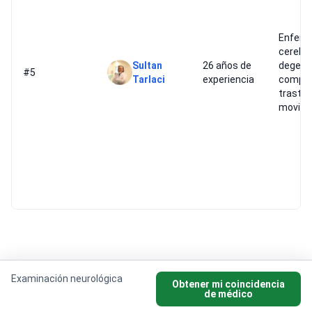
Enferm
cerebr
Sultan
26 años de
degene
#5
Tarlaci
experiencia
comple
trastor
movimi
Examinación neurológica
Obtener mi coincidencia
de médico