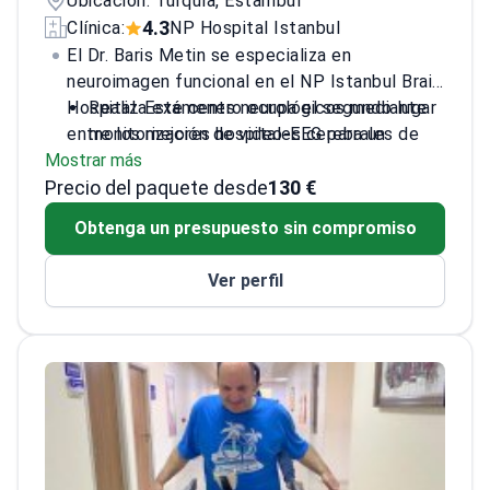
Ubicación: Turquía, Estambul
4.3
Clínica:
NP Hospital Istanbul
El Dr. Baris Metin se especializa en
neuroimagen funcional en el NP Istanbul Brain
Hospital. Este centro ocupa el segundo lugar
Realiza exámenes neurológicos mediante
entre los mejores hospitales cerebrales de
monitorización de video-EEG para un
Mostrar más
Europa.
seguimiento preciso de las convulsiones
Precio del paquete desde
Supervisa resonancias magnéticas
130 €
cerebrales con contraste para una imagen
Obtenga un presupuesto sin compromiso
detallada de los trastornos de la memoria
Utiliza la neuroimagen funcional para
Ver perfil
diagnosticar la enfermedad de Alzheimer y
la epilepsia
Mantiene una perspectiva internacional
gracias a su práctica clínica en Bélgica
Evalúa afecciones graves como el
síndrome de West y el temblor esencial