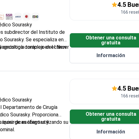
4.5 Bu
166 rese
médico Sourasky
s subdirector del Instituto de
Obtener una consulta
o Sourasky. Se especializa en
gratuita
diagnóstico complejo del cáncer
y oncología torácica en el New
Información
e inmunoterapia para tumores
strointestinales
tamento de Oncología de la
4.5 Bu
dad Israelí de Oncología y
166 rese
médico Sourasky
 Internacional para el Estudio
 el Departamento de Cirugía
ASLC)
Obtener una consulta
dico Sourasky. Proporciona
gratuita
cáncer de esófago utilizando su
 quirúrgicas abiertas y
ominal.
Información
ento de Whipple para casos