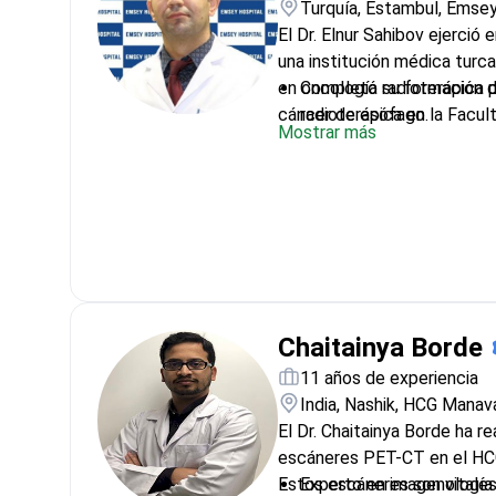
Turquía, Estambul, Emsey
El Dr. Elnur Sahibov ejerció 
una institución médica turca
en oncología radioterápica 
Completó su formación d
cáncer de esófago.
radioterápica en la Facul
Mostrar más
Universidad de Mármara
Estudió en el programa de
Facultad de Medicina de 
Se formó en una instituc
investigaciones avanzada
protocolos de diagnósti
Chaitainya Borde
11 años de experiencia
India, Nashik, HCG Manav
El Dr. Chaitainya Borde ha r
escáneres PET-CT en el HC
Estos escáneres son vitales
Experto en imagenología 