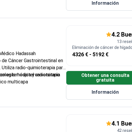
ón de Erzurum
Información
4.2 Bu
13 rese
Eliminación de cáncer de hígad
o Médico Hadassah
4326 € - 5192 €
ro de Cáncer Gastrointestinal en
Utiliza radio-quimioterapia para
en este hospital universitario
cología médica y radioterapia
Obtener una consulta
gratuita
ico multicapa
stema robótico para la
Información
umores
raquiterapia, colocando fuentes
 cerca del sitio del tumor
ncer Gastrointestinal en Israel
4.1 Bu
listas en una institución
42 rese
al acreditada por la JCI