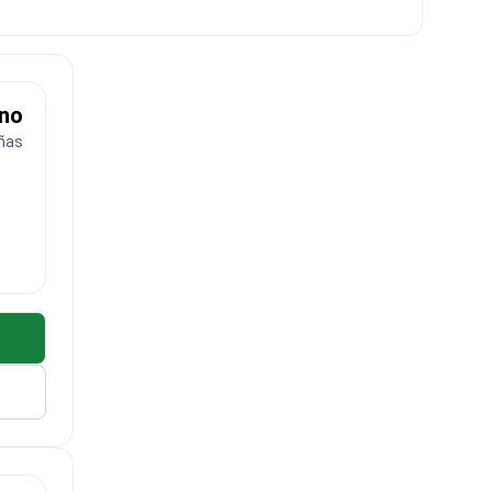
eno
ñas