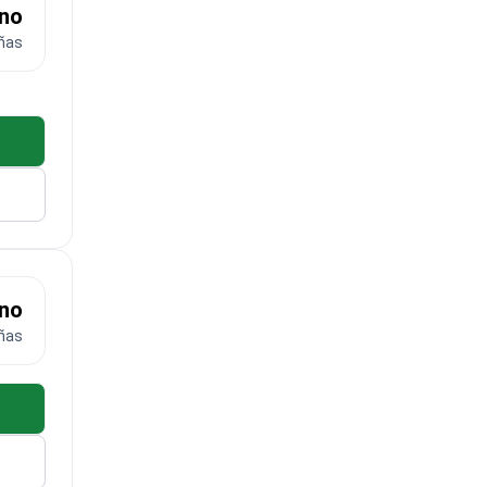
eno
ñas
eno
ñas