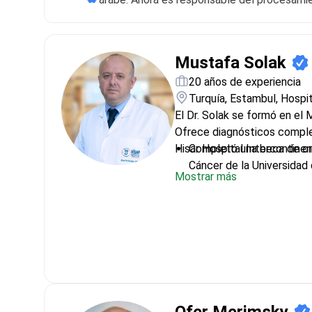
Mustafa Solak
20 años de experiencia
Turquía, Estambul, Hospit
El Dr. Solak se formó en el
Ofrece diagnósticos comple
Hisar Hospital Intercontinen
Completó una beca de onc
Cáncer de la Universida
Mostrar más
Especializado en neoplasi
los cánceres de esófag
Experto en terapia dirigi
sólidos avanzados
Ex médico del Hospital d
la Universidad Hitit en C
Se centra en tratamiento
etapas del cáncer