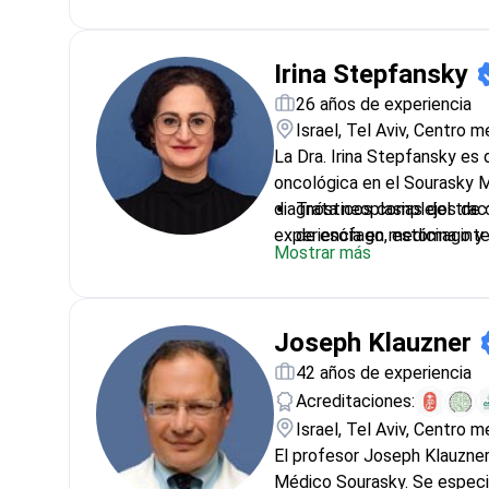
abdominales complejos
Dirige el Departamento de
Irina Stepfansky
importante centro médico
Se centra en la cirugía ab
26 años de experiencia
procedimientos oncológic
Israel, Tel Aviv, Centro 
La Dra. Irina Stepfansky es 
oncológica en el Sourasky M
diagnósticos complejos de 
Trata neoplasias del trac
experiencia en medicina inte
de esófago, estómago y 
Mostrar más
Investiga ensayos clínicos
Se especializa en terapi
inmunoterapia y protocolo
Joseph Klauzner
Mantiene licencia médica 
sobre resultados de tra
42 años de experiencia
Aplica nuevos descubrim
Acreditaciones:
clínicos directamente al
Israel, Tel Aviv, Centro 
El profesor Joseph Klauzner 
Médico Sourasky. Se especial