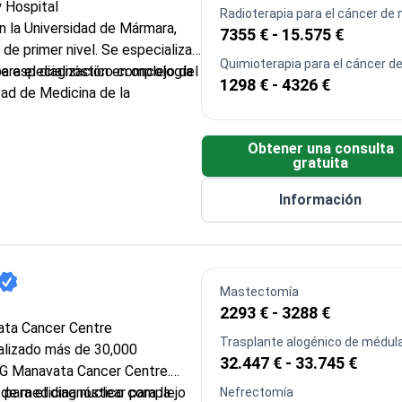
 Hospital
Radioterapia para el cáncer d
en la Universidad de Mármara,
7355 € - 15.575 €
 de primer nivel. Se especializa
Quimioterapia para el cáncer d
para el diagnóstico complejo del
e especialización en oncología
1298 € - 4326 €
tad de Medicina de la
 pregrado en inglés de la
Obtener una consulta
la Universidad de Mármara
gratuita
ión conocida por sus
Información
s sobre el cáncer y sus
co
Mastectomía
2293 € - 3288 €
ata Cancer Centre
Trasplante alogénico de médul
ealizado más de 30,000
32.447 € - 33.745 €
G Manavata Cancer Centre.
 para el diagnóstico complejo
de medicina nuclear para la
Nefrectomía