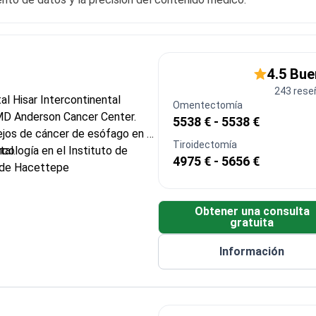
4.5 Bu
243 rese
al Hisar Intercontinental
Omentectomía
 MD Anderson Cancer Center.
5538 € - 5538 €
jos de cáncer de esófago en el
Tiroidectomía
tal.
ología en el Instituto de
4975 € - 5656 €
d de Hacettepe
as gastrointestinales, incluidos
o y estómago
Obtener una consulta
da e inmunoterapia para tumores
gratuita
Información
e Formación e Investigación de
orum
s sistémicos para diversas