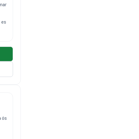
e mama
e estómago.
a ósea de un donante no emparentado