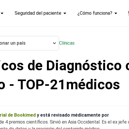
Seguridad del paciente
¿Cómo funciona?
onar un país
Clínicas
cos de Diagnóstico 
mplejo del cáncer de esófago
go - TOP-21médicos
orial de Bookimed
y está revisado médicamente por
e 4 premios científicos. Sirvió en Asia Occidental. Es el ex jef
nto de datos y la precisión del contenido médico.