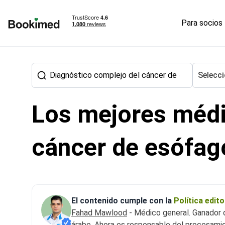
Para socios
Ir a inicio
Selecci
Los mejores médi
Tratamiento en el extranjero
Oncología
Diagnóstico co
cáncer de esófa
El contenido cumple con la
Política edit
Fahad Mawlood
- Médico general. Ganador d
árabe. Ahora es responsable del procesamie