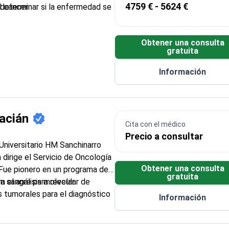
4759 € - 5624 €
determinar si la enfermedad se
l cáncer
T para detectar tumores y
 al tratamiento
Obtener una consulta
e investigación sobre medicina
gratuita
stas médicas
s con yodo radiactivo y Lu-177
Información
 cáncer
racián
Cita con el médico
Precio a consultar
Universitario HM Sanchinarro
n dirige el Servicio de Oncología
Obtener una consulta
Fue pionero en un programa de
gratuita
a el análisis molecular de
n sangre para revelar
s tumorales para el diagnóstico
Información
e posgrado en el centro