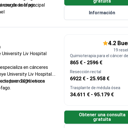
gratuita
cáncer de esófago.
 cirugía de la principal
ael
Información
to de tumores de páncreas y
de Whipple, una cirugía
el sistema digestivo
4.2 Bu
de oncología quirúrgica para
a
19 rese
stinales
 University Liv Hospital
Quimioterapia para el cáncer de
865 € - 2596 €
 especializa en cánceres
Resección rectal
nye University Liv Hospital.
6922 € - 25.958 €
erta para diagnósticos
ociado en 2016 en una
ófago.
Trasplante de médula ósea
34.611 € - 95.179 €
a en la Clínica Oncológica de
e Medicina de la Universidad de
Obtener una consulta
gratuita
l Hospital Regional de