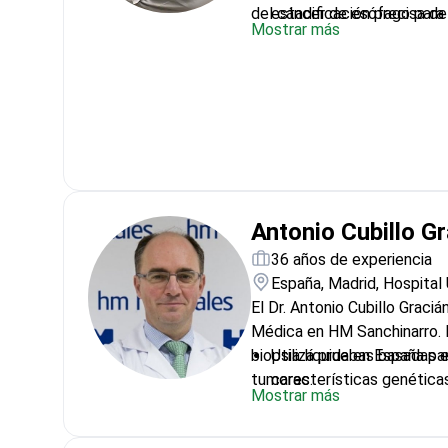
del cáncer de esófago para 
estadificación precisa de
Mostrar más
ha propagado.
Realiza escáneres PET-C
verificar cómo responden
Ha publicado artículos d
nuclear en diversas revi
Especializado en terapia
para casos avanzados de
Antonio Cubillo G
36 años de experiencia
España, Madrid, Hospital 
El Dr. Antonio Cubillo Graciá
Médica en HM Sanchinarro. 
biopsia líquida en España par
Utiliza pruebas basadas e
tumores.
características genética
Mostrar más
del cáncer de esófago
Dirige la investigación d