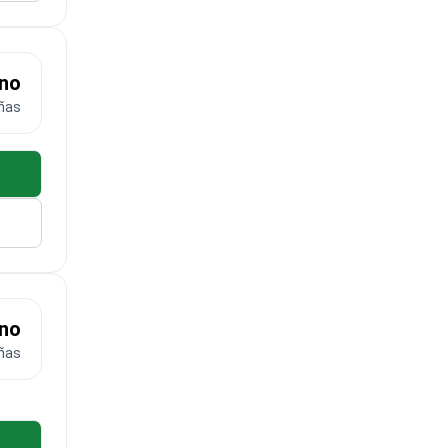
eno
ñas
eno
ñas