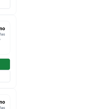
eno
ñas
o
eno
ñas