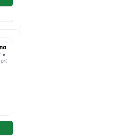
eno
ñas
 próstata.