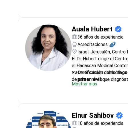
Formación e Investigaci
Auala Hubert
36 años de experiencia
Acreditaciones:
Israel, Jerusalén, Centr
El Dr. Hubert dirige el Cent
el Hadassah Medical Center. 
tratar el cáncer de esófago 
Certificación doble en on
de primer nivel.
para un enfoque diagnóst
Mostrar más
Utiliza CyberKnife, un si
orientación precisa de t
Su experiencia incluye b
de radiación directamente
Miembro del Comité de Cá
Elnur Sahibov
Lidera equipos de especia
10 años de experiencia
médica de renombre mundi