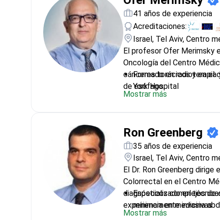
Ofer Merimsky
41 años de experiencia
Acreditaciones:
Israel, Tel Aviv, Centro 
El profesor Ofer Merimsky e
Oncología del Centro Médic
cánceres torácicos y en el 
Formado en radioterapia 
de esófago.
York Hospital
Mostrar más
Utiliza terapia dirigida 
avanzados de pulmón y ga
Ex presidente del Depar
Ron Greenberg
Universidad de Tel Aviv
Ex presidente de la Socie
35 años de experiencia
Radioterapia
Israel, Tel Aviv, Centro 
Miembro de la Asociación
El Dr. Ron Greenberg dirige
del Cáncer de Pulmón (I
Colorrectal en el Centro Mé
diagnósticos complejos de 
Especializado en técnicas
experiencia en medicina abd
mínimamente invasivas
Mostrar más
Experto en el procedimi