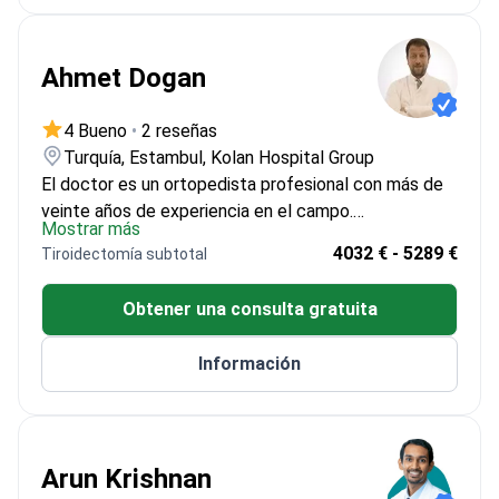
Ahmet Dogan
4 Bueno
•
2 reseñas
Turquía, Estambul, Kolan Hospital Group
El doctor es un ortopedista profesional con más de
veinte años de experiencia en el campo.
Mostrar más
Especializándose en cirugías ortopédicas avanzadas,
4032 € - 5289 €
Tiroidectomía subtotal
el doctor ha contribuido significativamente al
desarrollo de técnicas mínimamente invasivas. El
Obtener una consulta gratuita
doctor ha publicado numerosos artículos revisados
por pares y ha estado involucrado en investigaciones
Información
innovadoras que han mejorado los resultados de los
pacientes en el cuidado ortopédico. Además, el
doctor posee varias acreditaciones de juntas
médicas líderes y ha sido ponente en conferencias
Arun Krishnan
ortopédicas internacionales.<\/p>