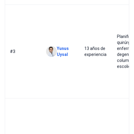
Planifica
quirúrgi
Yunus
13 años de
enferme
#3
Uysal
experiencia
degenera
columna
escolios