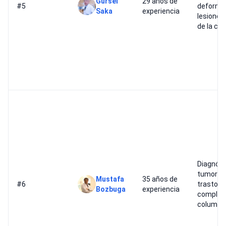
Gursel
29 años de
#5
deformi
Saka
experiencia
lesiones
de la co
Diagnóst
tumores
Mustafa
35 años de
#6
trastorn
Bozbuga
experiencia
complejo
columna 