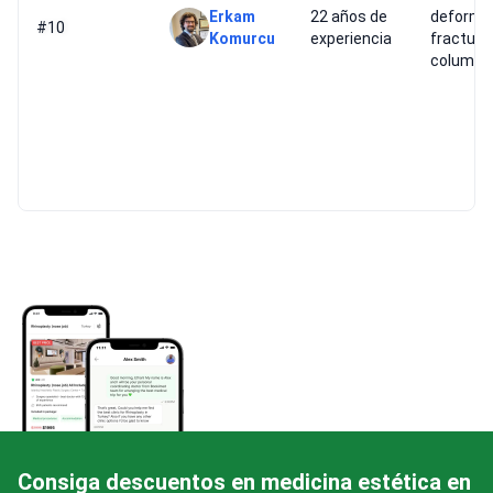
Erkam
22 años de
deformi
#10
Komurcu
experiencia
fractura
columna
Consiga descuentos en medicina estética en