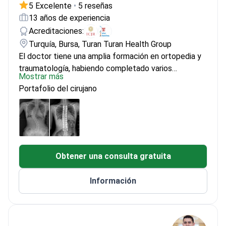
5 Excelente
•
5 reseñas
13 años de experiencia
Acreditaciones:
Turquía, Bursa, Turan Turan Health Group
El doctor tiene una amplia formación en ortopedia y
traumatología, habiendo completado varios
Mostrar más
programas especializados, incluyendo artroplastia
Portafolio del cirujano
avanzada y cirugía de columna. El doctor está bien
versado en cirugías robóticas de reemplazo de
cadera y rodilla, con formación de instituciones
internacionales y nacionales como el Congreso
Internacional de Reconstrucción Articular y la
Sociedad Turca de Ortopedia y Traumatología. El
Obtener una consulta gratuita
doctor se graduó de la Facultad de Medicina de la
Universidad de Trakya, especializándose en ortopedia
Información
y traumatología. Las membresías incluyen la
Asociación Médica Turca y el Congreso Internacional
de Reconstrucción Articular.<\/p>