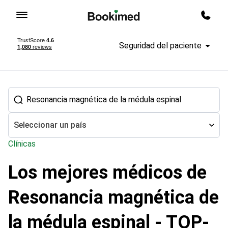
Ir a inicio
Quier
Seguridad del paciente
Seleccionar un país
Clínicas
Los mejores médicos de
Tratamiento en el extranjero
Neurocirugía
Resonancia magnétic
Resonancia magnética de
la médula espinal - TOP-