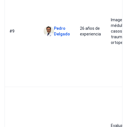
Imagenol
médula e
Pedro
26 años de
#9
casos d
Delgado
experiencia
traumato
ortopedi
Evaluaci