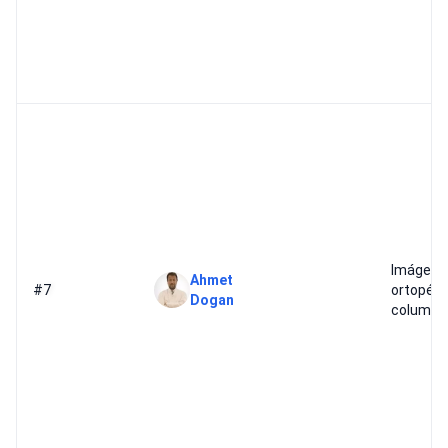
Imágene
Ahmet
#7
ortopédi
Dogan
columna 