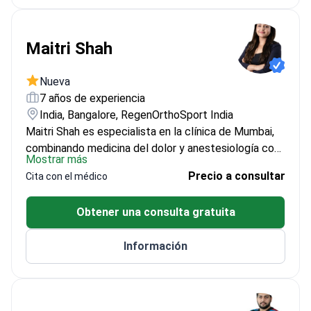
Maitri Shah
Nueva
7 años de experiencia
India, Bangalore, RegenOrthoSport India
Maitri Shah es especialista en la clínica de Mumbai,
combinando medicina del dolor y anestesiología con
Mostrar más
ortopedia regenerativa no quirúrgica. Tiene más de 7
Precio a consultar
Cita con el médico
años de experiencia y está formada en Medicina del
Dolor Intervencionista y Anestesiología en Mumbai,
Obtener una consulta gratuita
con certificación FIPM. Su atención apoya
afecciones crónicas de la columna y
Información
musculoesqueléticas utilizando PRP, terapia con
células madre para el dolor de columna y BMAC.