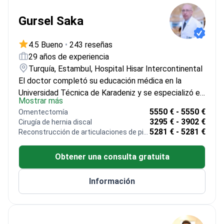
el Centro Emar de Estambul y el Hospital de
Entrenamiento e Investigación Haseki.<\/p>
Gursel Saka
4.5 Bueno
•
243 reseñas
29 años de experiencia
Turquía, Estambul, Hospital Hisar Intercontinental
El doctor completó su educación médica en la
Universidad Técnica de Karadeniz y se especializó en
Mostrar más
la Universidad de Ciencias de la Salud, Hospital de
5550 € - 5550 €
Omentectomía
Formación e Investigación Dr. Lütfi Kırdar Kartal. Con
3295 € - 3902 €
Cirugía de hernia discal
un enfoque en cirugía de columna, cirugía de trauma
5281 € - 5281 €
Reconstrucción de articulaciones de pies y dedos de los pies.
y artroplastia, el doctor tiene un interés particular en
la cirugía de pelvis-acetábulo. El doctor ha realizado
Obtener una consulta gratuita
numerosas operaciones exitosas en ortopedia y
traumatología. En 2014, el doctor fue finalista en los
Información
Premios de Tecnología XI de Tubitak. Actualmente,
el doctor atiende a pacientes en el Departamento
de Ortopedia y Traumatología del Hospital