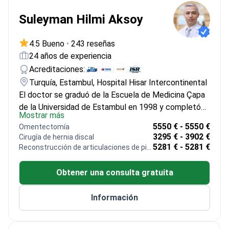
Suleyman Hilmi Aksoy
4.5 Bueno
•
243 reseñas
24 años de experiencia
Acreditaciones:
Turquía, Estambul, Hospital Hisar Intercontinental
El doctor se graduó de la Escuela de Medicina Çapa
de la Universidad de Estambul en 1998 y completó
Mostrar más
una residencia en Radiodiagnóstico y Radiología
5550 € - 5550 €
Omentectomía
Intervencionista en la Escuela de Medicina
3295 € - 3902 €
Cirugía de hernia discal
Cerrahpaşa en 2002. Especializándose en Radiología
5281 € - 5281 €
Reconstrucción de articulaciones de pies y dedos de los pies.
Diagnóstica y Teleradiología, así como en Radiología
Intervencionista, el doctor ha participado en 12
Obtener una consulta gratuita
congresos locales y uno internacional, contribuyendo
con numerosas presentaciones orales y escritas. El
Información
doctor ha ocupado cargos en el Hospital
Intercontinental Hisar, el Hospital Aéreo de Merzifon,