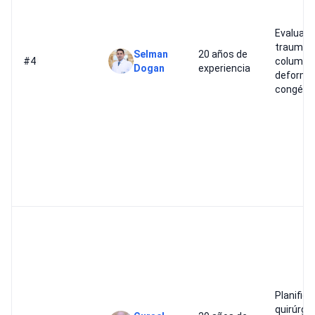
Evaluaci
traumat
Selman
20 años de
#4
columna
Dogan
experiencia
deformi
congéni
Planifica
quirúrgi