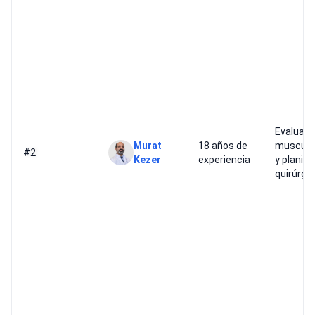
Evaluaci
Murat
18 años de
musculo
#2
Kezer
experiencia
y planifi
quirúrgi