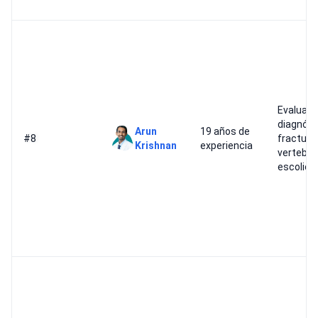
Evaluaci
diagnóst
Arun
19 años de
#8
fractura
Krishnan
experiencia
vertebra
escolios