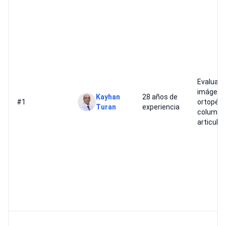
Evaluaci
imágene
Kayhan
28 años de
#1
ortopédi
Turan
experiencia
columna
articula