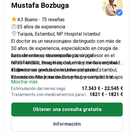
Intercontinental Hisar.<\/p>
Mustafa Bozbuga
4.3 Bueno
•
73 reseñas
35 años de experiencia
Turquía, Estambul, NP Hospital Istanbul
El doctor es un neurocirujano distinguido con más de
30 años de experiencia, especializado en cirugía de
base de cráneo, neurooncología, cirugía
Actualmente se desempeña como profesor en el
neurovascular, cirugía de columna y médula espinal.
NPISTANBUL Brain Hospital, el doctor ha contribuido
<\/p>
a numerosas revistas revisadas por pares
El doctor se graduó de la Universidad de Estambul,
internacionales y nacionales y ha presentado trabajos
Escuela de Medicina de Estambul, y completó la
Mostrar más
científicos en varias conferencias internacionales.
postgraduación en neurocirugía en la misma
17.343 € - 22.545 €
Estimulación del nervio vago
<\/p>
institución.<\/p>
1821 € - 1821 €
Tratamiento con medicamentos para la epilepsia
Obtener una consulta gratuita
Información