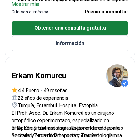
Mostrar más
y traumatología
Precio a consultar
Cita con el médico
Dirige un departamento en un prestigioso hospital
universitario español
Obtener una consulta gratuita
Trabaja con especialistas que poseen diplomas
europeos en cirugía compleja
Información
Gestiona protocolos de diagnóstico para lesiones
musculoesqueléticas y de la médula espinal
Erkam Komurcu
4.4 Bueno
•
49 reseñas
22 años de experiencia
Turquía, Estambul, Hospital Estophia
El Prof. Asoc. Dr. Erkam Kömürcü es un cirujano
ortopédico experimentado, especializado en
ortopedia y traumatología. Está certificado por la
El Dr. Kömürcü tiene amplia experiencia en lesiones
Sociedad Turca de Ortopedia y Traumatología
de mano y extremidad superior, cirugía de columna,