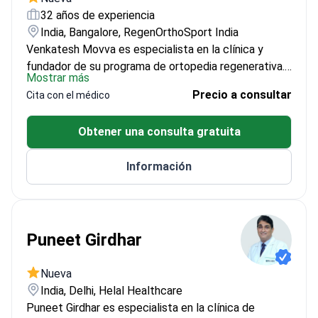
32 años de experiencia
India, Bangalore, RegenOrthoSport India
Venkatesh Movva es especialista en la clínica y
fundador de su programa de ortopedia regenerativa.
Mostrar más
Cuenta con más de 32 años de experiencia en
Precio a consultar
Cita con el médico
ortopedia y ha realizado más de 10,000
procedimientos. Su enfoque no quirúrgico combina
Obtener una consulta gratuita
formación especializada en Medicina Deportiva,
certificación en Manejo del Dolor y terapias
Información
regenerativas guiadas por imagen como PRP, terapia
con células madre y BMAC.
Puneet Girdhar
Nueva
India, Delhi, Helal Healthcare
Puneet Girdhar es especialista en la clínica de