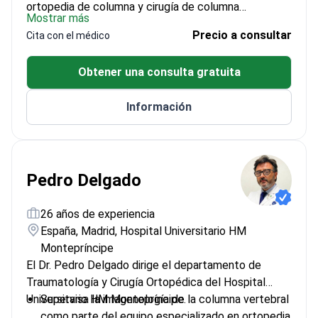
ortopedia de columna y cirugía de columna
Mostrar más
mínimamente invasiva y robótica en el Hospital de
Precio a consultar
Cita con el médico
Especialidades BLK-Max, Delhi. El perfil incluye el
tratamiento quirúrgico de la escoliosis y la
Obtener una consulta gratuita
tomografía computarizada de la columna como parte
del apoyo diagnóstico. Si necesita un especialista en
Información
columna para evaluar la escoliosis o planificar una
cirugía de columna mínimamente invasiva/robótica,
este perfil es adecuado.
Pedro Delgado
26 años de experiencia
España, Madrid, Hospital Universitario HM
Montepríncipe
El Dr. Pedro Delgado dirige el departamento de
Traumatología y Cirugía Ortopédica del Hospital
Universitario HM Montepríncipe.
Supervisa la imagenología de la columna vertebral
como parte del equipo especializado en ortopedia