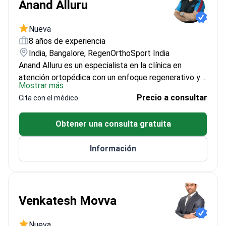
Anand Alluru
Nueva
8 años de experiencia
India, Bangalore, RegenOrthoSport India
Anand Alluru es un especialista en la clínica en
atención ortopédica con un enfoque regenerativo y
Mostrar más
no quirúrgico. Tiene más de 8 años de experiencia y
Precio a consultar
Cita con el médico
más de 5,000 procedimientos exitosos en el cuidado
musculoesquelético y articular. Su práctica combina
Obtener una consulta gratuita
formación de especialización en procedimientos
mínimamente invasivos, inyecciones guiadas por
Información
ultrasonido y terapias regenerativas como PRP,
terapia con células madre y BMAC.
Venkatesh Movva
Nueva