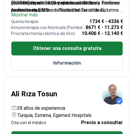
(TOTEK) desde 2010 y obtuvo el título de Profesor
lesiones deportivas, ortopedia pediátrica y tumores
Es miembro activo de varias sociedades
Asociado en 2015.
musculoesqueléticos. Realizó becas clínicas,
profesionales, como la Sociedad Turca de Columna y
Mostrar más
incluyendo una en el UCLA Spine Center. Ha
la Sociedad Turca de Lesiones Deportivas. El Dr.
1734 € - 4336 €
Quimioterapia
publicado más de 35 artículos y capítulos de libros
Kömürcü ha ocupado cargos académicos y
8671 € - 11.273 €
Inmunoterapia con Keytruda (Pembolizumab)
revisados por pares a nivel internacional,
administrativos importantes, y ha formado a
10.406 € - 12.140 €
Prostatectomía robótica da Vinci
contribuyendo significativamente a la literatura
numerosos estudiantes y residentes de medicina.
ortopédica.
Obtener una consulta gratuita
Información
Ali Rıza Tosun
28 años de experiencia
Turquía, Esmirna, Egemed Hospitals
Precio a consultar
Cita con el médico