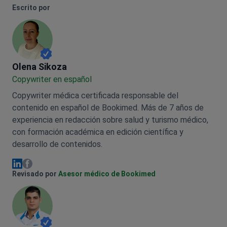
Escrito por
Olena Sikoza
Olena Sikoza
Сopywriter en español
Copywriter médica certificada responsable del
contenido en español de Bookimed. Más de 7 años de
experiencia en redacción sobre salud y turismo médico,
con formación académica en edición científica y
desarrollo de contenidos.
Olena Sikoza Facebook
Olena Sikoza Linkedin
Revisado por
Asesor médico de Bookimed