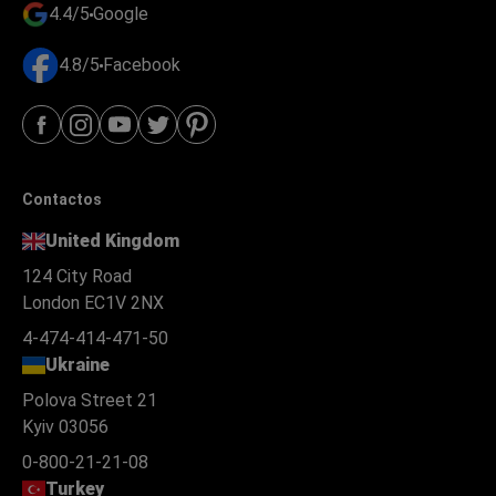
4.4/5
Google
4.8/5
Facebook
Contactos
United Kingdom
124 City Road
London EC1V 2NX
4-474-414-471-50
Ukraine
Polova Street 21
Kyiv 03056
0-800-21-21-08
Turkey