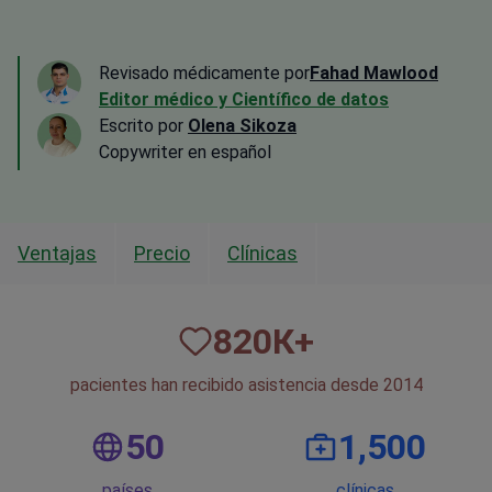
Revisado médicamente por
Fahad Mawlood
Editor médico y Científico de datos
Escrito por
Olena Sikoza
Сopywriter en español
Ventajas
Precio
Clínicas
820
К+
pacientes han recibido asistencia desde 2014
50
1,500
países
clínicas